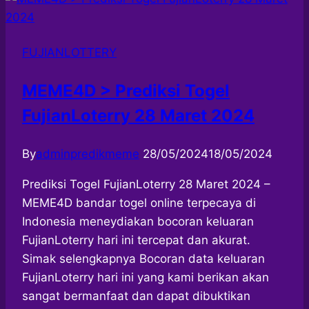
FUJIANLOTTERY
MEME4D > Prediksi Togel
FujianLoterry 28 Maret 2024
By
adminpredikmeme
28/05/2024
18/05/2024
Prediksi Togel FujianLoterry 28 Maret 2024 –
MEME4D bandar togel online terpecaya di
Indonesia meneydiakan bocoran keluaran
FujianLoterry hari ini tercepat dan akurat.
Simak selengkapnya Bocoran data keluaran
FujianLoterry hari ini yang kami berikan akan
sangat bermanfaat dan dapat dibuktikan