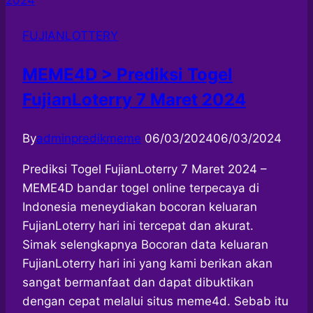
FujianLoterry
26
FUJIANLOTTERY
Maret
2024
MEME4D > Prediksi Togel
FujianLoterry 7 Maret 2024
By
adminpredikmeme
06/03/2024
06/03/2024
Prediksi Togel FujianLoterry 7 Maret 2024 –
MEME4D bandar togel online terpecaya di
Indonesia meneydiakan bocoran keluaran
FujianLoterry hari ini tercepat dan akurat.
Simak selengkapnya Bocoran data keluaran
FujianLoterry hari ini yang kami berikan akan
sangat bermanfaat dan dapat dibuktikan
dengan cepat melalui situs meme4d. Sebab itu