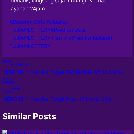
menarik, langsung saja hubungi livechat
layanan 24jam.
Post
#
Bocoran Data Keluaran
Tags:
FUJIANLOTTERY
#
Prediksi Data
FUJIANLOTTERY Hari Ini
#
Prediksi Keluaran
FUJIANLOTTERY
Post
Previous
MEME4D > Prediksi Togel TASMANIA 06 16 Maret
navigation
2024
Next
MEME4D > Prediksi Togel Pcso 16 Maret 2024
Similar Posts