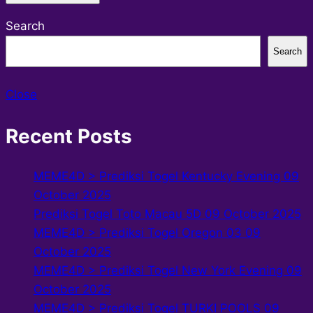
Search
Search
Close
Recent Posts
MEME4D > Prediksi Togel Kentucky Evening 09
October 2025
Prediksi Togel Toto Macau 5D 09 October 2025
MEME4D > Prediksi Togel Oregon 03 09
October 2025
MEME4D > Prediksi Togel New York Evening 09
October 2025
MEME4D > Prediksi Togel TURKI POOLS 09