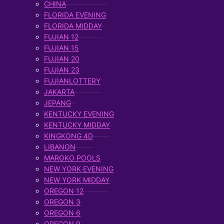
CHINA
FLORIDA EVENING
FLORIDA MIDDAY
FUJIAN 12
FUJIAN 15
FUJIAN 20
FUJIAN 23
FUJIANLOTTERY
JAKARTA
JEPANG
KENTUCKY EVENING
KENTUCKY MIDDAY
KINGKONG 4D
LIBANON
MAROKO POOLS
NEW YORK EVENING
NEW YORK MIDDAY
OREGON 12
OREGON 3
OREGON 6
OREGON 9