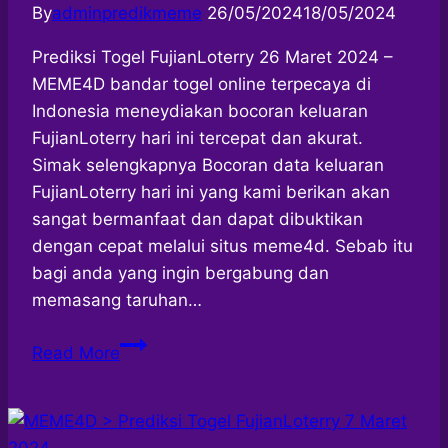
By
adminpredikmeme
26/05/2024
18/05/2024
Prediksi Togel FujianLoterry 26 Maret 2024 –
MEME4D bandar togel online terpecaya di
Indonesia meneydiakan bocoran keluaran
FujianLoterry hari ini tercepat dan akurat.
Simak selengkapnya Bocoran data keluaran
FujianLoterry hari ini yang kami berikan akan
sangat bermanfaat dan dapat dibuktikan
dengan cepat melalui situs meme4d. Sebab itu
bagi anda yang ingin bergabung dan
memasang taruhan…
MEME4D
Read More
>
Prediksi
Togel