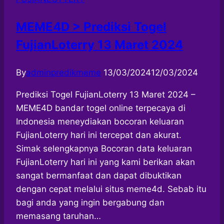
Maret
2024
MEME4D > Prediksi Togel
FujianLoterry 13 Maret 2024
By
adminpredikmeme
13/03/2024
12/03/2024
Prediksi Togel FujianLoterry 13 Maret 2024 –
MEME4D bandar togel online terpecaya di
Indonesia meneydiakan bocoran keluaran
FujianLoterry hari ini tercepat dan akurat.
Simak selengkapnya Bocoran data keluaran
FujianLoterry hari ini yang kami berikan akan
sangat bermanfaat dan dapat dibuktikan
dengan cepat melalui situs meme4d. Sebab itu
bagi anda yang ingin bergabung dan
memasang taruhan…