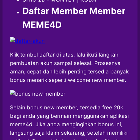
Daftar Member Member
MEME4D
Klik tombol daftar di atas, lalu ikuti langkah
pembuatan akun sampai selesai. Prosesnya
aman, cepat dan lebih penting tersedia banyak
bonus menarik seperti welcome new member.
Selain bonus new member, tersedia free 20k
bagi anda yang bermain menggunakan aplikasi
meme4d. Jika anda menginginkan bonus ini,
langsung saja klaim sekarang, setelah memiliki