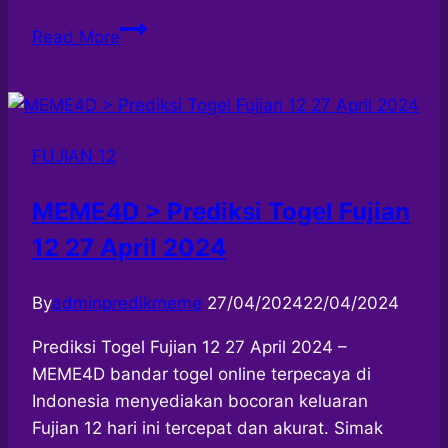
MEME4D
Read More
>
Prediksi
Togel
FujianLoterry
FUJIAN 12
13
Maret
MEME4D > Prediksi Togel Fujian
2024
12 27 April 2024
By
adminpredikmeme
27/04/2024
22/04/2024
Prediksi Togel Fujian 12 27 April 2024 –
MEME4D bandar togel online terpecaya di
Indonesia menyediakan bocoran keluaran
Fujian 12 hari ini tercepat dan akurat. Simak