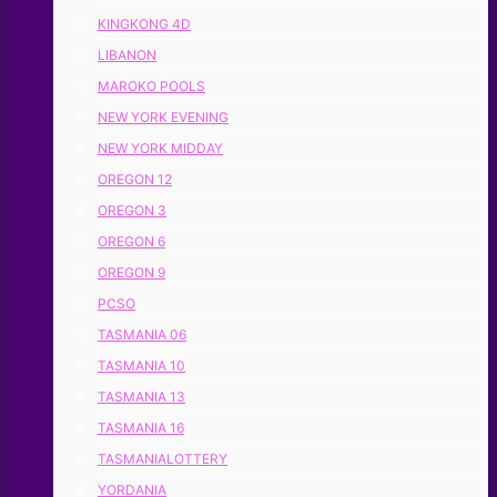
KINGKONG 4D
LIBANON
MAROKO POOLS
NEW YORK EVENING
NEW YORK MIDDAY
OREGON 12
OREGON 3
OREGON 6
OREGON 9
PCSO
TASMANIA 06
TASMANIA 10
TASMANIA 13
TASMANIA 16
TASMANIALOTTERY
YORDANIA