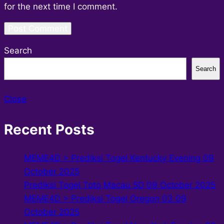
for the next time I comment.
Search
Search
Close
Recent Posts
MEME4D > Prediksi Togel Kentucky Evening 09
October 2025
Prediksi Togel Toto Macau 5D 09 October 2025
MEME4D > Prediksi Togel Oregon 03 09
October 2025