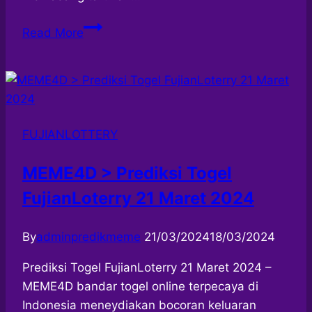
MEME4D
Read More
>
Prediksi
Togel
FujianLoterry
18
FUJIANLOTTERY
Maret
2024
MEME4D > Prediksi Togel
FujianLoterry 21 Maret 2024
By
adminpredikmeme
21/03/2024
18/03/2024
Prediksi Togel FujianLoterry 21 Maret 2024 –
MEME4D bandar togel online terpecaya di
Indonesia meneydiakan bocoran keluaran