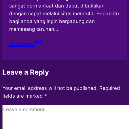
sangat bermanfaat dan dapat dibuktikan
dengan cepat melalui situs meme4d. Sebab itu
bagi anda yang ingin bergabung dan
memasang taruhan…
MEME4D
Read More
>
Prediksi
Togel
Leave a Reply
FujianLoterry
8
Your email address will not be published.
Maret
Required
fields are marked
2024
*