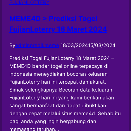
FUJIANLOTTERY
Maret
2024
MEME4D > Prediksi Togel
FujianLoterry 18 Maret 2024
By
adminpredikmeme
18/03/2024
15/03/2024
Prediksi Togel FujianLoterry 18 Maret 2024 –
MEME4D bandar togel online terpecaya di
Indonesia meneydiakan bocoran keluaran
FujianLoterry hari ini tercepat dan akurat.
Simak selengkapnya Bocoran data keluaran
FujianLoterry hari ini yang kami berikan akan
sangat bermanfaat dan dapat dibuktikan
dengan cepat melalui situs meme4d. Sebab itu
bagi anda yang ingin bergabung dan
memasang taruhan…