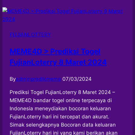
Prediksi
Togel
FujianLoterry
10
FUJIANLOTTERY
Maret
2024
MEME4D > Prediksi Togel
FujianLoterry 8 Maret 2024
By
adminpredikmeme
07/03/2024
Prediksi Togel FujianLoterry 8 Maret 2024 –
MEME4D bandar togel online terpecaya di
Indonesia meneydiakan bocoran keluaran
FujianLoterry hari ini tercepat dan akurat.
Simak selengkapnya Bocoran data keluaran
FujianLoterry hari ini yang kami berikan akan