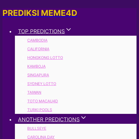
PREDIKSI MEME4D
Skip
to
content
TOP PREDICTIONS
CAMBODIA
CALIFORNIA
HONGKONG LOTTO
KAMBOJA
SINGAPURA
SYDNEY LOTTO
TAIWAN
TOTO MACAU4D
TURKI POOLS
ANOTHER PREDICTIONS
BULLSEYE
CAROLINA DAY