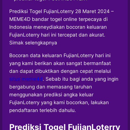
Prediksi Togel FujianLoterry 28 Maret 2024 –
MEME4D bandar togel online terpecaya di
Indonesia meneydiakan bocoran keluaran
FujianLoterry hari ini tercepat dan akurat.
Simak selengkapnya
Bocoran data keluaran FujianLoterry hari ini
yang kami berikan akan sangat bermanfaat
dan dapat dibuktikan dengan cepat melalui
situs meme4d
. Sebab itu bagi anda yang ingin
bergabung dan memasang taruhan
menggunakan prediksi angka keluar
FujianLoterry yang kami bocorkan, lakukan
pendaftaran terlebih dahulu.
Prediksi Togel FujianLoterry