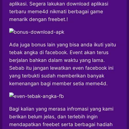
aplikasi. Segera lakukan download aplikasi
terbaru meme4d nikmati berbagai game
menarik dengan freebet.!
Ada juga bonus lain yang bisa anda ikuti yaitu
tebak angka di facebook. Event akan terus
berjalan bahkan dalam waktu yang lama.
Sebab itu jangan lewatkan even facebook ini
yang terbukti sudah memberikan banyak
kemenangan bagi member setia meme4d.
Bagi kalian yang merasa infromasi yang kami
berikan belum jelas, dan terlebih ingin
mendapatkan freebet serta berbagai hadiah