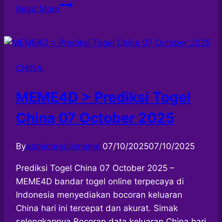
MEME4D
Read More
>
Prediksi
Togel
China
CHINA
08
October
MEME4D > Prediksi Togel
2025
China 07 October 2025
By
adminpredikmeme
07/10/2025
07/10/2025
Prediksi Togel China 07 October 2025 –
MEME4D bandar togel online terpecaya di
Indonesia menyediakan bocoran keluaran
China hari ini tercepat dan akurat. Simak
selengkapnya Bocoran data keluaran China hari