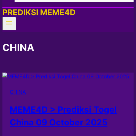
PREDIKSI MEME4D
CHINA
CHINA
MEME4D > Prediksi Togel
China 09 October 2025