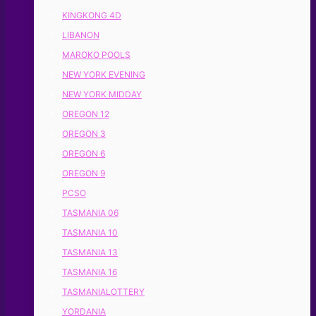
KINGKONG 4D
LIBANON
MAROKO POOLS
NEW YORK EVENING
NEW YORK MIDDAY
OREGON 12
OREGON 3
OREGON 6
OREGON 9
PCSO
TASMANIA 06
TASMANIA 10
TASMANIA 13
TASMANIA 16
TASMANIALOTTERY
YORDANIA