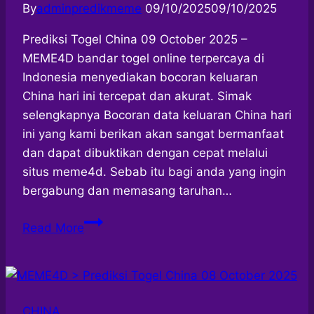
By
adminpredikmeme
09/10/2025
09/10/2025
Prediksi Togel China 09 October 2025 –
MEME4D bandar togel online terpercaya di
Indonesia menyediakan bocoran keluaran
China hari ini tercepat dan akurat. Simak
selengkapnya Bocoran data keluaran China hari
ini yang kami berikan akan sangat bermanfaat
dan dapat dibuktikan dengan cepat melalui
situs meme4d. Sebab itu bagi anda yang ingin
bergabung dan memasang taruhan…
MEME4D
Read More
>
Prediksi
Togel
China
CHINA