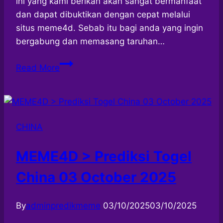
ini yang kami berikan akan sangat bermanfaat
dan dapat dibuktikan dengan cepat melalui
situs meme4d. Sebab itu bagi anda yang ingin
bergabung dan memasang taruhan…
MEME4D
Read More
>
Prediksi
Togel
China
CHINA
04
October
MEME4D > Prediksi Togel
2025
China 03 October 2025
By
adminpredikmeme
03/10/2025
03/10/2025