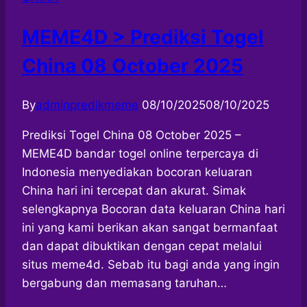
09
October
MEME4D > Prediksi Togel
2025
China 08 October 2025
By
adminpredikmeme
08/10/2025
08/10/2025
Prediksi Togel China 08 October 2025 –
MEME4D bandar togel online terpercaya di
Indonesia menyediakan bocoran keluaran
China hari ini tercepat dan akurat. Simak
selengkapnya Bocoran data keluaran China hari
ini yang kami berikan akan sangat bermanfaat
dan dapat dibuktikan dengan cepat melalui
situs meme4d. Sebab itu bagi anda yang ingin
bergabung dan memasang taruhan…