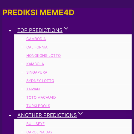
PREDIKSI MEME4D
Skip
to
content
TOP PREDICTIONS
CAMBODIA
CALIFORNIA
HONGKONG LOTTO
KAMBOJA
SINGAPURA
SYDNEY LOTTO
TAIWAN
TOTO MACAU4D
TURKI POOLS
ANOTHER PREDICTIONS
BULLSEYE
CAROLINA DAY