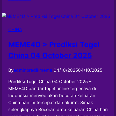
>
Prediksi
Togel
China
CHINA
05
October
MEME4D > Prediksi Togel
2025
China 04 October 2025
By
adminpredikmeme
04/10/2025
04/10/2025
Prediksi Togel China 04 October 2025 –
MEME4D bandar togel online terpecaya di
Indonesia menyediakan bocoran keluaran
China hari ini tercepat dan akurat. Simak
selengkapnya Bocoran data keluaran China hari