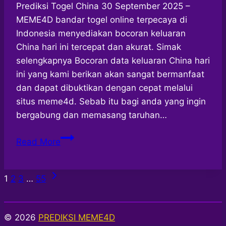
Prediksi Togel China 30 September 2025 –
MEME4D bandar togel online terpecaya di
Indonesia menyediakan bocoran keluaran
China hari ini tercepat dan akurat. Simak
selengkapnya Bocoran data keluaran China hari
ini yang kami berikan akan sangat bermanfaat
dan dapat dibuktikan dengan cepat melalui
situs meme4d. Sebab itu bagi anda yang ingin
bergabung dan memasang taruhan…
MEME4D
Read More
>
Prediksi
Next
Page
Togel
1
2
3
…
55
Page
China
navigation
30
© 2026
PREDIKSI MEME4D
September