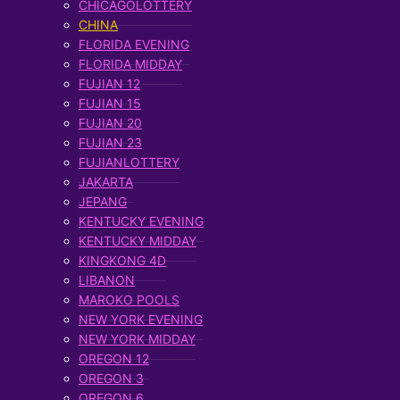
CHICAGOLOTTERY
CHINA
FLORIDA EVENING
FLORIDA MIDDAY
FUJIAN 12
FUJIAN 15
FUJIAN 20
FUJIAN 23
FUJIANLOTTERY
JAKARTA
JEPANG
KENTUCKY EVENING
KENTUCKY MIDDAY
KINGKONG 4D
LIBANON
MAROKO POOLS
NEW YORK EVENING
NEW YORK MIDDAY
OREGON 12
OREGON 3
OREGON 6