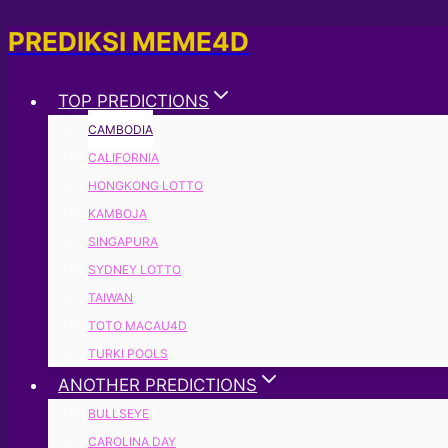
PREDIKSI MEME4D
Skip
to
content
TOP PREDICTIONS
CAMBODIA
CALIFORNIA
HONGKONG LOTTO
KAMBOJA
SINGAPURA
SYDNEY LOTTO
TAIWAN
TOTO MACAU4D
TURKI POOLS
ANOTHER PREDICTIONS
BULLSEYE
CAROLINA DAY