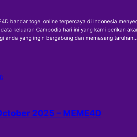
D bandar togel online terpercaya di Indonesia menyed
 data keluaran Cambodia hari ini yang kami berikan ak
agi anda yang ingin bergabung dan memasang taruhan
 October 2025 – MEME4D