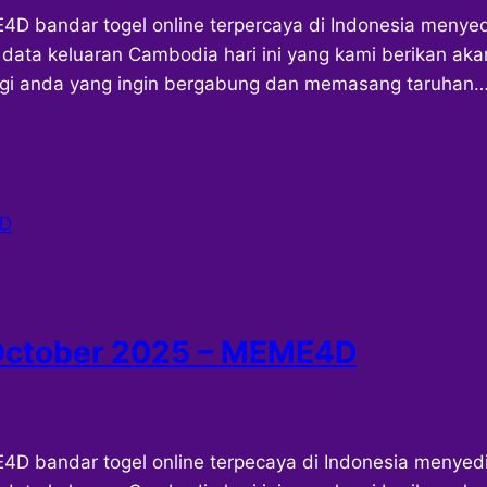
D bandar togel online terpercaya di Indonesia menyed
 data keluaran Cambodia hari ini yang kami berikan ak
agi anda yang ingin bergabung dan memasang taruhan
 October 2025 – MEME4D
D bandar togel online terpecaya di Indonesia menyedi