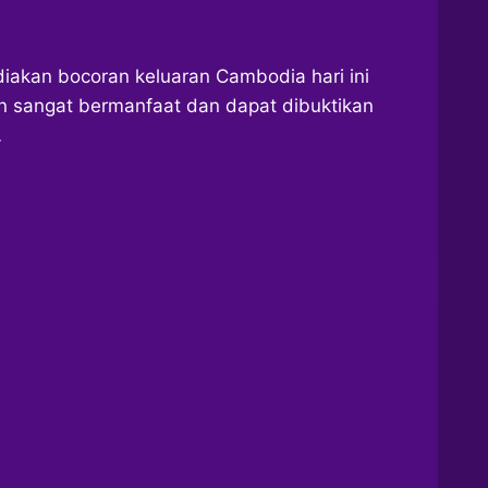
iakan bocoran keluaran Cambodia hari ini
an sangat bermanfaat dan dapat dibuktikan
…