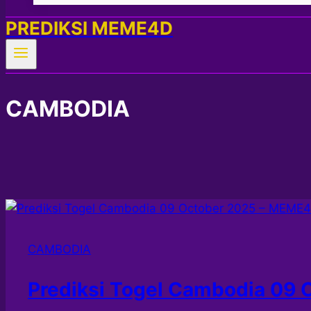
PREDIKSI MEME4D
CAMBODIA
CAMBODIA
Prediksi Togel Cambodia 09