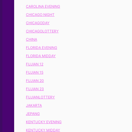
CAROLINA EVENING
CHICAGO NIGHT
CHICAGODAY
CHICAGOLOTTERY
CHINA
FLORIDA EVENING
FLORIDA MIDDAY
FUJIAN 12
FUJIAN 15
FUJIAN 20
FUJIAN 23
FUJIANLOTTERY
JAKARTA
JEPANG
KENTUCKY EVENING
KENTUCKY MIDDAY