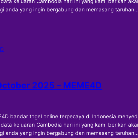
 data keluaran Cambodia hari ini yang kami berikan ak
agi anda yang ingin bergabung dan memasang taruhan
 October 2025 – MEME4D
D bandar togel online terpecaya di Indonesia menyedi
 data keluaran Cambodia hari ini yang kami berikan ak
agi anda yang ingin bergabung dan memasang taruhan