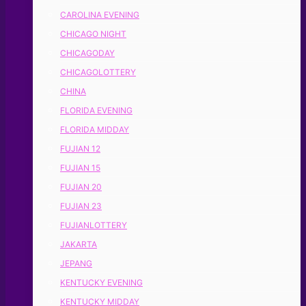
CAROLINA EVENING
CHICAGO NIGHT
CHICAGODAY
CHICAGOLOTTERY
CHINA
FLORIDA EVENING
FLORIDA MIDDAY
FUJIAN 12
FUJIAN 15
FUJIAN 20
FUJIAN 23
FUJIANLOTTERY
JAKARTA
JEPANG
KENTUCKY EVENING
KENTUCKY MIDDAY