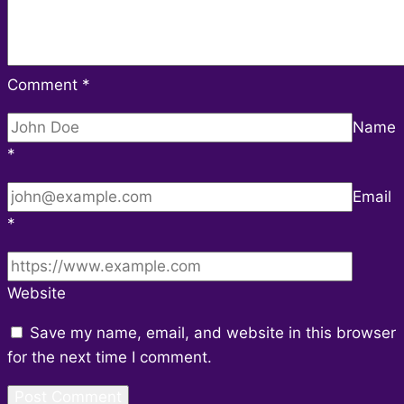
Comment
*
Name
*
Email
*
Website
Save my name, email, and website in this browser
for the next time I comment.