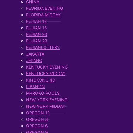
CHINA
FLORIDA EVENING
FLORIDA MIDDAY
FUJIAN 12
FUJIAN 15
FUJIAN 20
FUJIAN 23
FUJIANLOTTERY
JAKARTA
JEPANG
KENTUCKY EVENING
KENTUCKY MIDDAY
KINGKONG 4D
LIBANON
MAROKO POOLS
NEW YORK EVENING
NEW YORK MIDDAY
OREGON 12
OREGON 3
OREGON 6
OREGON 9