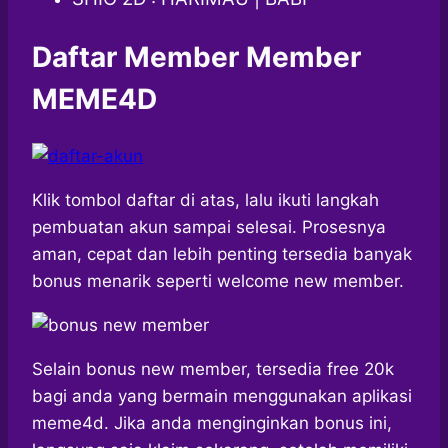
Daftar Member Member
MEME4D
Klik tombol daftar di atas, lalu ikuti langkah
pembuatan akun sampai selesai. Prosesnya
aman, cepat dan lebih penting tersedia banyak
bonus menarik seperti welcome new member.
Selain bonus new member, tersedia free 20k
bagi anda yang bermain menggunakan aplikasi
meme4d. Jika anda menginginkan bonus ini,