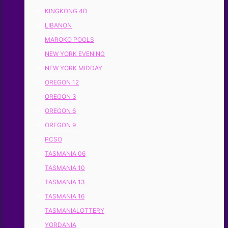
KINGKONG 4D
LIBANON
MAROKO POOLS
NEW YORK EVENING
NEW YORK MIDDAY
OREGON 12
OREGON 3
OREGON 6
OREGON 9
PCSO
TASMANIA 06
TASMANIA 10
TASMANIA 13
TASMANIA 16
TASMANIALOTTERY
YORDANIA