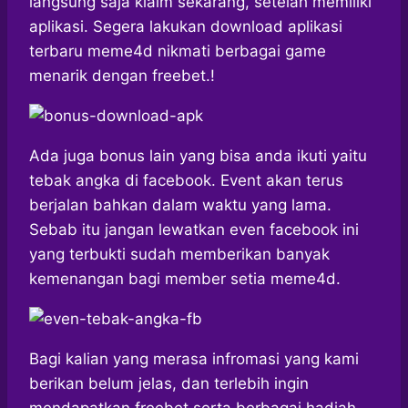
langsung saja klaim sekarang, setelah memiliki
aplikasi. Segera lakukan download aplikasi
terbaru meme4d nikmati berbagai game
menarik dengan freebet.!
Ada juga bonus lain yang bisa anda ikuti yaitu
tebak angka di facebook. Event akan terus
berjalan bahkan dalam waktu yang lama.
Sebab itu jangan lewatkan even facebook ini
yang terbukti sudah memberikan banyak
kemenangan bagi member setia meme4d.
Bagi kalian yang merasa infromasi yang kami
berikan belum jelas, dan terlebih ingin