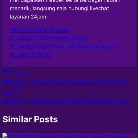
mendapatkan freebet serta berbagai hadiah
menarik, langsung saja hubungi livechat
layanan 24jam.
Post
#
Bocoran Data Keluaran
Tags:
FUJIANLOTTERY
#
Prediksi Data
FUJIANLOTTERY Hari Ini
#
Prediksi Keluaran
FUJIANLOTTERY
Post
Previous
MEME4D > Prediksi Togel Hongkong 29 May 2024
navigation
Next
MEME4D > Prediksi Togel OREGON 9 29 May 2024
Similar Posts