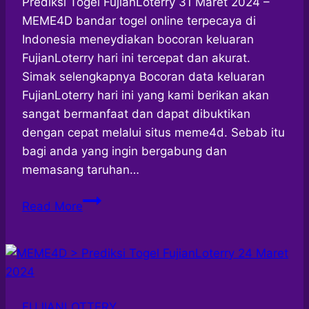
Prediksi Togel FujianLoterry 31 Maret 2024 –
MEME4D bandar togel online terpecaya di
Indonesia meneydiakan bocoran keluaran
FujianLoterry hari ini tercepat dan akurat.
Simak selengkapnya Bocoran data keluaran
FujianLoterry hari ini yang kami berikan akan
sangat bermanfaat dan dapat dibuktikan
dengan cepat melalui situs meme4d. Sebab itu
bagi anda yang ingin bergabung dan
memasang taruhan…
MEME4D
Read More
>
Prediksi
Togel
FujianLoterry
31
FUJIANLOTTERY