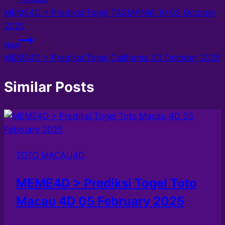
MEME4D > Prediksi Togel TASMANIA 10 03 October
navigation
2025
Next
MEME4D > Prediksi Togel California 03 October 2025
Similar Posts
TOTO MACAU4D
MEME4D > Prediksi Togel Toto
Macau 4D 05 February 2025