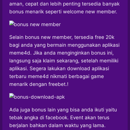
aman, cepat dan lebih penting tersedia banyak
bonus menarik seperti welcome new member.
Selain bonus new member, tersedia free 20k
bagi anda yang bermain menggunakan aplikasi
meme4d. Jika anda menginginkan bonus ini,
langsung saja klaim sekarang, setelah memiliki
aplikasi. Segera lakukan download aplikasi
terbaru meme4d nikmati berbagai game
menarik dengan freebet.!
Ada juga bonus lain yang bisa anda ikuti yaitu
tebak angka di facebook. Event akan terus
berjalan bahkan dalam waktu yang lama.