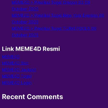
MEME4D > Prediksi Togel Oregon 03 09
October 2025
MEME4D > Prediksi Togel New York Evening 09
October 2025
MEME4D > Prediksi Togel TURKI POOLS 09
October 2025
Link MEME4D Resmi
MEME4D
MEME4D Slot
MEME4D Jackpot
MEME4D Togel
MEME4D Login
Recent Comments