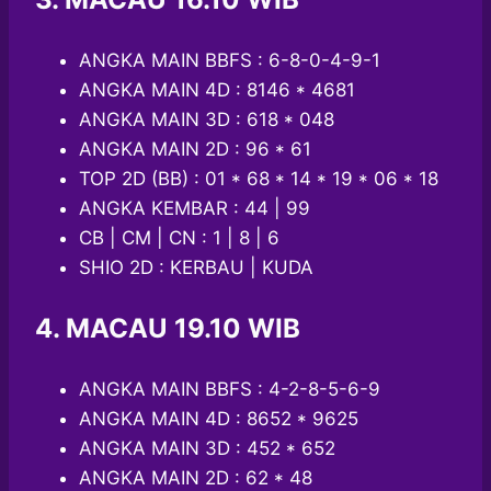
ANGKA MAIN BBFS : 6-8-0-4-9-1
ANGKA MAIN 4D : 8146 * 4681
ANGKA MAIN 3D : 618 * 048
ANGKA MAIN 2D : 96 * 61
TOP 2D (BB) : 01 * 68 * 14 * 19 * 06 * 18
ANGKA KEMBAR : 44 | 99
CB | CM | CN : 1 | 8 | 6
SHIO 2D : KERBAU | KUDA
4. MACAU 19.10 WIB
ANGKA MAIN BBFS : 4-2-8-5-6-9
ANGKA MAIN 4D : 8652 * 9625
ANGKA MAIN 3D : 452 * 652
ANGKA MAIN 2D : 62 * 48