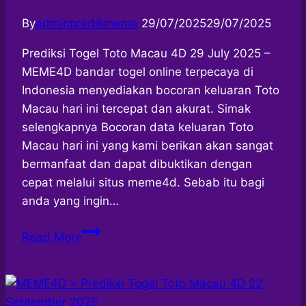
By
adminpredikmeme
29/07/2025
29/07/2025
Prediksi Togel Toto Macau 4D 29 July 2025 –
MEME4D bandar togel online terpecaya di
Indonesia menyediakan bocoran keluaran Toto
Macau hari ini tercepat dan akurat. Simak
selengkapnya Bocoran data keluaran Toto
Macau hari ini yang kami berikan akan sangat
bermanfaat dan dapat dibuktikan dengan
cepat melalui situs meme4d. Sebab itu bagi
anda yang ingin…
MEME4D
Read More
>
Prediksi
Togel
Toto