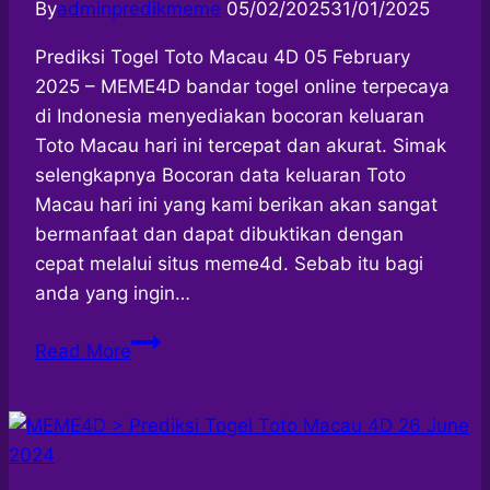
By
adminpredikmeme
05/02/2025
31/01/2025
Prediksi Togel Toto Macau 4D 05 February
2025 – MEME4D bandar togel online terpecaya
di Indonesia menyediakan bocoran keluaran
Toto Macau hari ini tercepat dan akurat. Simak
selengkapnya Bocoran data keluaran Toto
Macau hari ini yang kami berikan akan sangat
bermanfaat dan dapat dibuktikan dengan
cepat melalui situs meme4d. Sebab itu bagi
anda yang ingin…
MEME4D
Read More
>
Prediksi
Togel
Toto
Macau