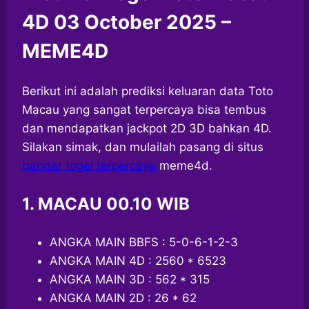
4D 03 October 2025 –
MEME4D
Berikut ini adalah prediksi keluaran data Toto
Macau yang sangat terpercaya bisa tembus
dan mendapatkan jackpot 2D 3D bahkan 4D.
Silakan simak, dan mulailah pasang di situs
bandar togel terpercaya
meme4d.
1. MACAU 00.10 WIB
ANGKA MAIN BBFS : 5-0-6-1-2-3
ANGKA MAIN 4D : 2560 * 6523
ANGKA MAIN 3D : 562 * 315
ANGKA MAIN 2D : 26 * 62