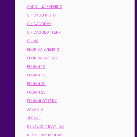
CAROLINA EVENING
CHICAGO NIGHT
CHICAGODAY
CHICAGOLOTTERY
CHINA
FLORIDA EVENING
FLORIDA MIDDAY
FUJIAN 12
FUJIAN 15
FUJIAN 20
FUJIAN 23
FUJIANLOTTERY
JAKARTA
JEPANG
KENTUCKY EVENING
KENTUCKY MIDDAY