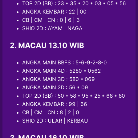
TOP 2D (BB) : 23 * 35 * 20 * 03 * 05 * 56
ANGKA KEMBAR : 22 | 00
CB | CM | CN : 0 | 6 | 3
SHIO 2D : AYAM | NAGA
2. MACAU
13.10 WIB
ANGKA MAIN BBFS : 5-6-9-2-8-0
ANGKA MAIN 4D : 5280 * 0562
ANGKA MAIN 3D : 580 * 069
ANGKA MAIN 2D : 56 * 09
TOP 2D (BB) : 50 * 58 * 95 * 25 * 68 * 80
ANGKA KEMBAR : 99 | 66
CB | CM | CN : 8 | 2 | 0
SHIO 2D : ULAR | KERBAU
3. MACAU 16.10 WIB