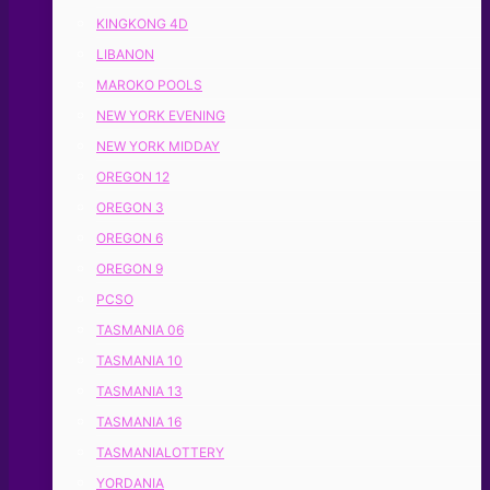
KINGKONG 4D
LIBANON
MAROKO POOLS
NEW YORK EVENING
NEW YORK MIDDAY
OREGON 12
OREGON 3
OREGON 6
OREGON 9
PCSO
TASMANIA 06
TASMANIA 10
TASMANIA 13
TASMANIA 16
TASMANIALOTTERY
YORDANIA