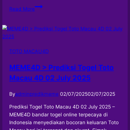
MEME4D
Read More
>
Prediksi
Togel
Toto
Macau
TOTO MACAU4D
4D
26
MEME4D > Prediksi Togel Toto
June
Macau 4D 02 July 2025
2024
By
adminpredikmeme
02/07/2025
02/07/2025
Prediksi Togel Toto Macau 4D 02 July 2025 –
MEME4D bandar togel online terpecaya di
Indonesia menyediakan bocoran keluaran Toto