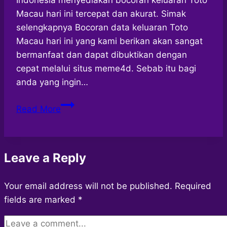
Macau hari ini tercepat dan akurat. Simak
selengkapnya Bocoran data keluaran Toto
Macau hari ini yang kami berikan akan sangat
bermanfaat dan dapat dibuktikan dengan
cepat melalui situs meme4d. Sebab itu bagi
anda yang ingin…
MEME4D
Read More
>
Prediksi
Togel
Leave a Reply
Toto
Macau
Your email address will not be published.
4D
Required
fields are marked
31
*
May
2024