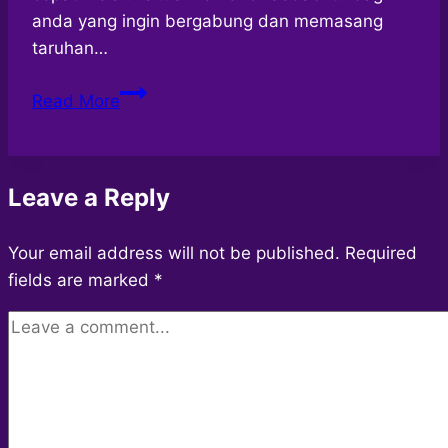
anda yang ingin bergabung dan memasang
taruhan…
MEME4D
Read More
>
Prediksi
Togel
Leave a Reply
California
12
Your email address will not be published.
October
Required
fields are marked
2024
*