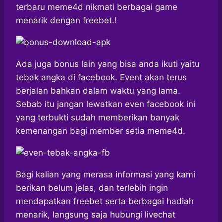
terbaru meme4d nikmati berbagai game
menarik dengan freebet.!
Ada juga bonus lain yang bisa anda ikuti yaitu
tebak angka di facebook. Event akan terus
berjalan bahkan dalam waktu yang lama.
Sebab itu jangan lewatkan even facebook ini
yang terbukti sudah memberikan banyak
kemenangan bagi member setia meme4d.
Bagi kalian yang merasa informasi yang kami
berikan belum jelas, dan terlebih ingin
mendapatkan freebet serta berbagai hadiah
menarik, langsung saja hubungi livechat