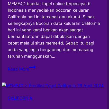
MEME4D bandar togel online terpecaya di
Indonesia menyediakan bocoran keluaran
Califronia hari ini tercepat dan akurat. Simak
selengkapnya Bocoran data keluaran California
hari ini yang kami berikan akan sangat
bermanfaat dan dapat dibuktikan dengan
cepat melalui situs meme4d. Sebab itu bagi
anda yang ingin bergabung dan memasang
taruhan menggunakan…
MEME4D
Read More
>
Prediksi
Togel
California
CALIFORNIA
04
Maret