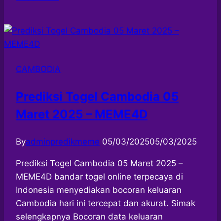
>
Prediksi
Togel
Califronia
26
CAMBODIA
April
2024
Prediksi Togel Cambodia 05
Maret 2025 – MEME4D
By
adminpredikmeme
05/03/2025
05/03/2025
Prediksi Togel Cambodia 05 Maret 2025 –
MEME4D bandar togel online terpecaya di
Indonesia menyediakan bocoran keluaran
Cambodia hari ini tercepat dan akurat. Simak
selengkapnya Bocoran data keluaran