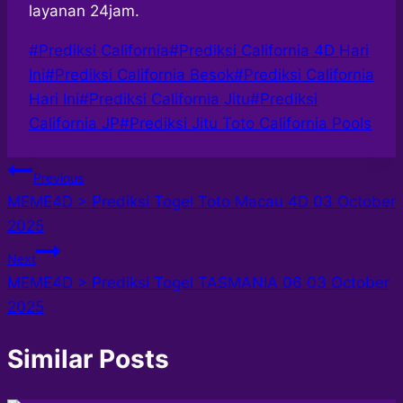
layanan 24jam.
Post
#
Prediksi California
#
Prediksi California 4D Hari
Tags:
Ini
#
Prediksi California Besok
#
Prediksi California
Hari Ini
#
Prediksi California Jitu
#
Prediksi
California JP
#
Prediksi Jitu Toto California Pools
Post
Previous
MEME4D > Prediksi Togel Toto Macau 4D 03 October
navigation
2025
Next
MEME4D > Prediksi Togel TASMANIA 06 03 October
2025
Similar Posts