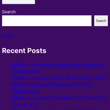
Search
Search
Close
Recent Posts
MEME4D > Prediksi Togel Kentucky Evening 09
October 2025
Prediksi Togel Toto Macau 5D 09 October 2025
MEME4D > Prediksi Togel Oregon 03 09
October 2025
MEME4D > Prediksi Togel New York Evening 09
October 2025