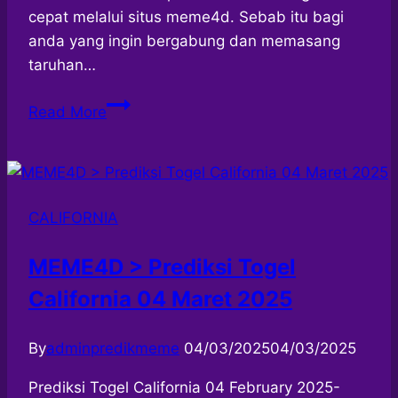
cepat melalui situs meme4d. Sebab itu bagi
anda yang ingin bergabung dan memasang
taruhan…
MEME4D
Read More
>
Prediksi
Togel
California
CALIFORNIA
06
December
MEME4D > Prediksi Togel
2024
California 04 Maret 2025
By
adminpredikmeme
04/03/2025
04/03/2025
Prediksi Togel California 04 February 2025-