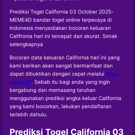
Prediksi Togel California 03 October 2025-
MEME4D bandar togel online terpecaya di
Indonesia menyediakan bocoran keluaran
Califronia hari ini tercepat dan akurat. Simak
selengkapnya
Bocoran data keluaran California hari ini yang
kami berikan akan sangat bermanfaat dan
dapat dibuktikan dengan cepat melalui
situs
meme4d
. Sebab itu bagi anda yang ingin
bergabung dan memasang taruhan
menggunakan prediksi angka keluar California
yang kami bocorkan, lakukan pendaftaran
terlebih dahulu.
Prediksi Togel California 03