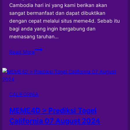
Cambodia hari ini yang kami berikan akan
sangat bermanfaat dan dapat dibuktikan
dengan cepat melalui situs meme4d. Sebab itu
bagi anda yang ingin bergabung dan
memasang taruhan…
Prediksi
Read More
Togel
Cambodia
05
Maret
2025
CALIFORNIA
–
MEME4D
MEME4D > Prediksi Togel
California 07 August 2024