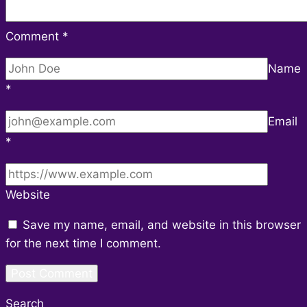
Comment
*
Name
*
Email
*
Website
Save my name, email, and website in this browser
for the next time I comment.
Search