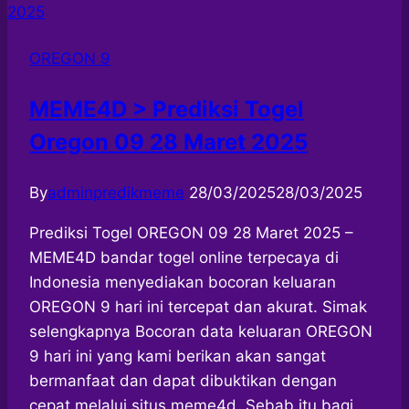
OREGON
9
OREGON 9
13
April
MEME4D > Prediksi Togel
2024
Oregon 09 28 Maret 2025
By
adminpredikmeme
28/03/2025
28/03/2025
Prediksi Togel OREGON 09 28 Maret 2025 –
MEME4D bandar togel online terpecaya di
Indonesia menyediakan bocoran keluaran
OREGON 9 hari ini tercepat dan akurat. Simak
selengkapnya Bocoran data keluaran OREGON
9 hari ini yang kami berikan akan sangat
bermanfaat dan dapat dibuktikan dengan
cepat melalui situs meme4d. Sebab itu bagi