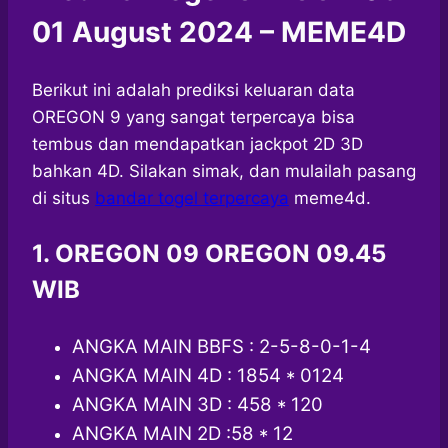
01 August 2024 – MEME4D
Berikut ini adalah prediksi keluaran data
OREGON 9 yang sangat terpercaya bisa
tembus dan mendapatkan jackpot 2D 3D
bahkan 4D. Silakan simak, dan mulailah pasang
di situs
bandar togel terpercaya
meme4d.
1. OREGON 09 OREGON 09.45
WIB
ANGKA MAIN BBFS : 2-5-8-0-1-4
ANGKA MAIN 4D : 1854 * 0124
ANGKA MAIN 3D : 458 * 120
ANGKA MAIN 2D :58 * 12