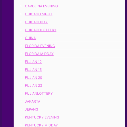
CAROLINA EVENING
CHICAGO NIGHT
CHICAGODAY
CHICAGOLOTTERY
CHINA
FLORIDA EVENING
FLORIDA MIDDAY
FUJIAN 12
FUJIAN 15
FUJIAN 20
FUJIAN 23
FUJIANLOTTERY
JAKARTA
JEPANG
KENTUCKY EVENING
KENTUCKY MIDDAY