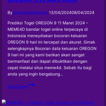
By
adminpredikmeme
13/04/2024
08/04/2024
Prediksi Togel OREGON 9 11 Maret 2024 –
MEME4D bandar togel online terpecaya di
Indonesia meneydiakan bocoran keluaran
OREGON 9 hari ini tercepat dan akurat. Simak
selengkapnya Bocoran data keluaran OREGON
9 hari ini yang kami berikan akan sangat
bermanfaat dan dapat dibuktikan dengan
cepat melalui situs meme4d. Sebab itu bagi
anda yang ingin bergabung…
MEME4D
Read More
>
Prediksi
Togel