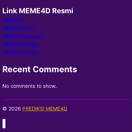
Link MEME4D Resmi
MEME4D
MEME4D Slot
MEME4D Jackpot
MEME4D Togel
MEME4D Login
Recent Comments
No comments to show.
© 2026
PREDIKSI MEME4D