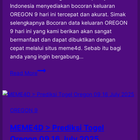
Indonesia menyediakan bocoran keluaran
OREGON 9 hari ini tercepat dan akurat. Simak
selengkapnya Bocoran data keluaran OREGON
9 hari ini yang kami berikan akan sangat
bermanfaat dan dapat dibuktikan dengan
cepat melalui situs meme4d. Sebab itu bagi
anda yang ingin bergabung…
MEME4D
Read More
>
Prediksi
Togel
Oregon
OREGON 9
09
27
MEME4D > Prediksi Togel
August
Oregon 09 16 July 2025
2025