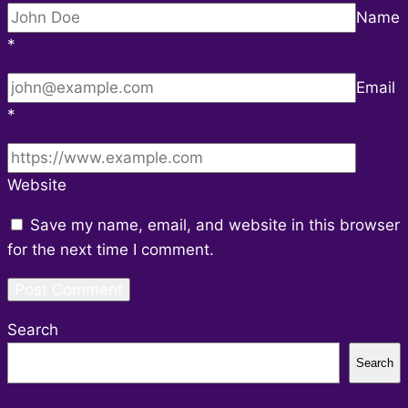
Name
*
Email
*
Website
Save my name, email, and website in this browser
for the next time I comment.
Search
Search