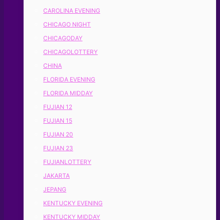
CAROLINA EVENING
CHICAGO NIGHT
CHICAGODAY
CHICAGOLOTTERY
CHINA
FLORIDA EVENING
FLORIDA MIDDAY
FUJIAN 12
FUJIAN 15
FUJIAN 20
FUJIAN 23
FUJIANLOTTERY
JAKARTA
JEPANG
KENTUCKY EVENING
KENTUCKY MIDDAY