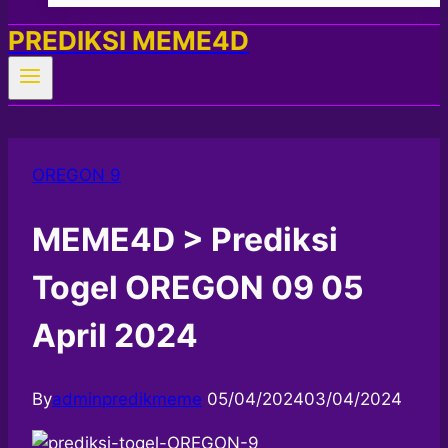
PREDIKSI MEME4D
OREGON 9
MEME4D > Prediksi
Togel OREGON 09 05
April 2024
By
adminpredikmeme
05/04/2024
03/04/2024