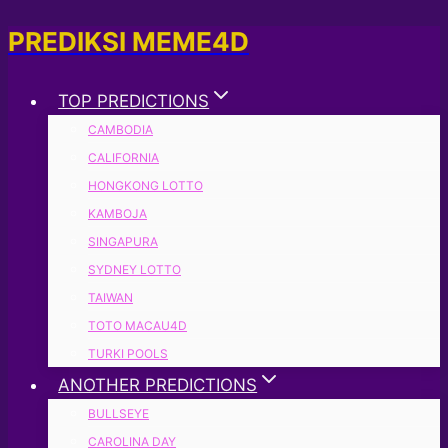
PREDIKSI MEME4D
Skip
to
content
TOP PREDICTIONS
CAMBODIA
CALIFORNIA
HONGKONG LOTTO
KAMBOJA
SINGAPURA
SYDNEY LOTTO
TAIWAN
TOTO MACAU4D
TURKI POOLS
ANOTHER PREDICTIONS
BULLSEYE
CAROLINA DAY