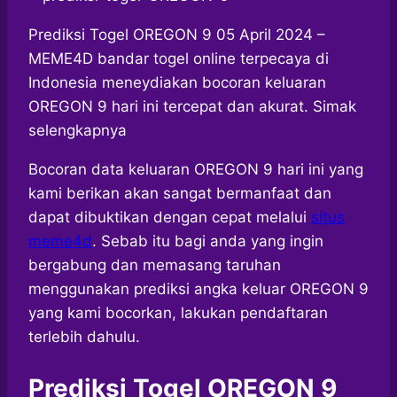
Prediksi Togel OREGON 9 05 April 2024 –
MEME4D bandar togel online terpecaya di
Indonesia meneydiakan bocoran keluaran
OREGON 9 hari ini tercepat dan akurat. Simak
selengkapnya
Bocoran data keluaran OREGON 9 hari ini yang
kami berikan akan sangat bermanfaat dan
dapat dibuktikan dengan cepat melalui
situs
meme4d
. Sebab itu bagi anda yang ingin
bergabung dan memasang taruhan
menggunakan prediksi angka keluar OREGON 9
yang kami bocorkan, lakukan pendaftaran
terlebih dahulu.
Prediksi Togel OREGON 9