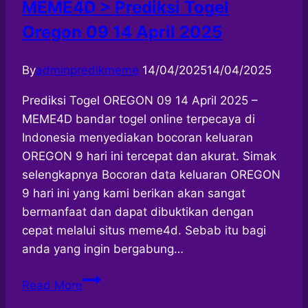
MEME4D > Prediksi Togel
May
Oregon 09 14 April 2025
2024
By
adminpredikmeme
14/04/2025
14/04/2025
Prediksi Togel OREGON 09 14 April 2025 –
MEME4D bandar togel online terpecaya di
Indonesia menyediakan bocoran keluaran
OREGON 9 hari ini tercepat dan akurat. Simak
selengkapnya Bocoran data keluaran OREGON
9 hari ini yang kami berikan akan sangat
bermanfaat dan dapat dibuktikan dengan
cepat melalui situs meme4d. Sebab itu bagi
anda yang ingin bergabung…
MEME4D
Read More
>