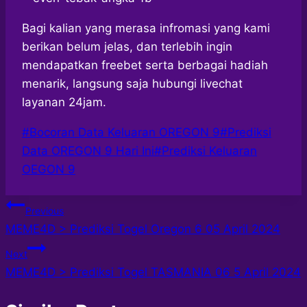
Bagi kalian yang merasa infromasi yang kami
berikan belum jelas, dan terlebih ingin
mendapatkan freebet serta berbagai hadiah
menarik, langsung saja hubungi livechat
layanan 24jam.
Post
#
Bocoran Data Keluaran OREGON 9
#
Prediksi
Tags:
Data OREGON 9 Hari Ini
#
Prediksi Keluaran
OEGON 9
Post
Previous
MEME4D > Prediksi Togel Oregon 6 05 April 2024
navigation
Next
MEME4D > Prediksi Togel TASMANIA 06 5 April 2024