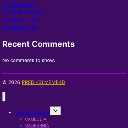
MEME4D Slot
MEME4D Jackpot
MEME4D Togel
MEME4D Login
Recent Comments
No comments to show.
© 2026
PREDIKSI MEME4D
Toggle
TOP PREDICTIONS
child
menu
CAMBODIA
CALIFORNIA