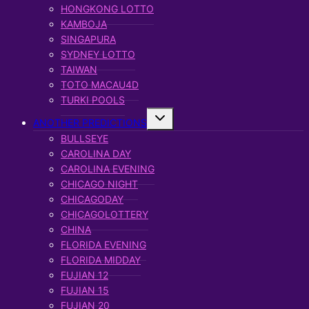
HONGKONG LOTTO
KAMBOJA
SINGAPURA
SYDNEY LOTTO
TAIWAN
TOTO MACAU4D
TURKI POOLS
Toggle
ANOTHER PREDICTIONS
child
menu
BULLSEYE
CAROLINA DAY
CAROLINA EVENING
CHICAGO NIGHT
CHICAGODAY
CHICAGOLOTTERY
CHINA
FLORIDA EVENING
FLORIDA MIDDAY
FUJIAN 12
FUJIAN 15
FUJIAN 20