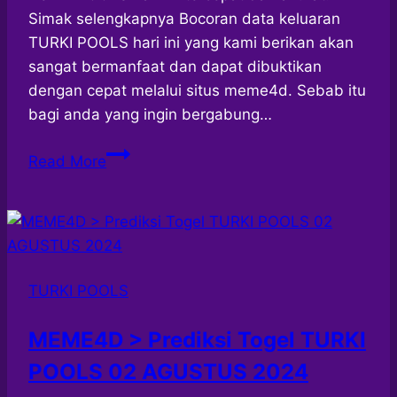
Simak selengkapnya Bocoran data keluaran
TURKI POOLS hari ini yang kami berikan akan
sangat bermanfaat dan dapat dibuktikan
dengan cepat melalui situs meme4d. Sebab itu
bagi anda yang ingin bergabung…
MEME4D
Read More
>
Prediksi
Togel
TURKI
POOLS
TURKI POOLS
26
July
MEME4D > Prediksi Togel TURKI
2024
POOLS 02 AGUSTUS 2024