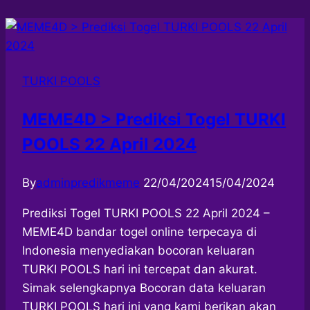
TURKI POOLS
MEME4D > Prediksi Togel TURKI
POOLS 22 April 2024
By
adminpredikmeme
22/04/2024
15/04/2024
Prediksi Togel TURKI POOLS 22 April 2024 –
MEME4D bandar togel online terpecaya di
Indonesia menyediakan bocoran keluaran
TURKI POOLS hari ini tercepat dan akurat.
Simak selengkapnya Bocoran data keluaran
TURKI POOLS hari ini yang kami berikan akan