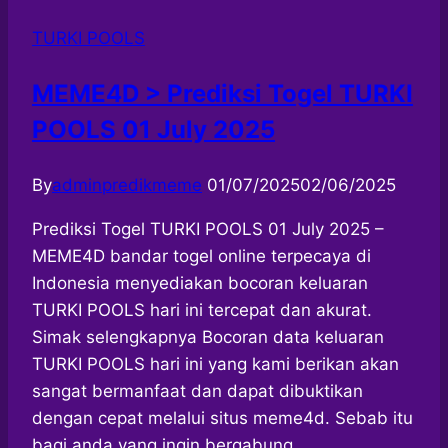
POOLS
TURKI POOLS
02
AGUSTUS
MEME4D > Prediksi Togel TURKI
2024
POOLS 01 July 2025
By
adminpredikmeme
01/07/2025
02/06/2025
Prediksi Togel TURKI POOLS 01 July 2025 –
MEME4D bandar togel online terpecaya di
Indonesia menyediakan bocoran keluaran
TURKI POOLS hari ini tercepat dan akurat.
Simak selengkapnya Bocoran data keluaran
TURKI POOLS hari ini yang kami berikan akan
sangat bermanfaat dan dapat dibuktikan
dengan cepat melalui situs meme4d. Sebab itu
bagi anda yang ingin bergabung…