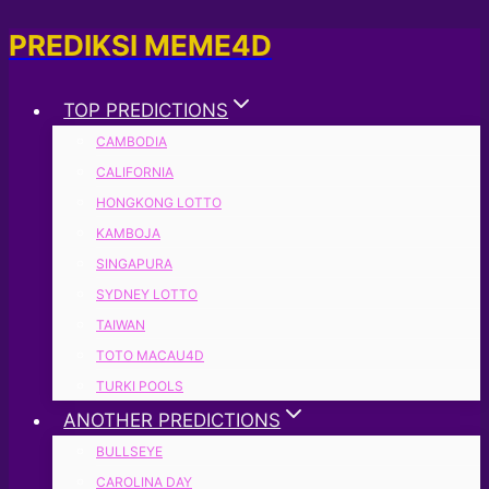
PREDIKSI MEME4D
Skip
to
content
TOP PREDICTIONS
CAMBODIA
CALIFORNIA
HONGKONG LOTTO
KAMBOJA
SINGAPURA
SYDNEY LOTTO
TAIWAN
TOTO MACAU4D
TURKI POOLS
ANOTHER PREDICTIONS
BULLSEYE
CAROLINA DAY