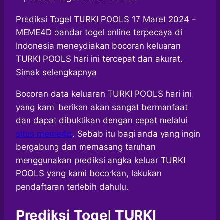
Prediksi Togel TURKI POOLS 17 Maret 2024 –
MEME4D bandar togel online terpecaya di
Indonesia meneydiakan bocoran keluaran
TURKI POOLS hari ini tercepat dan akurat.
Simak selengkapnya
Bocoran data keluaran TURKI POOLS hari ini
yang kami berikan akan sangat bermanfaat
dan dapat dibuktikan dengan cepat melalui
situs meme4d
. Sebab itu bagi anda yang ingin
bergabung dan memasang taruhan
menggunakan prediksi angka keluar TURKI
POOLS yang kami bocorkan, lakukan
pendaftaran terlebih dahulu.
Prediksi Togel TURKI