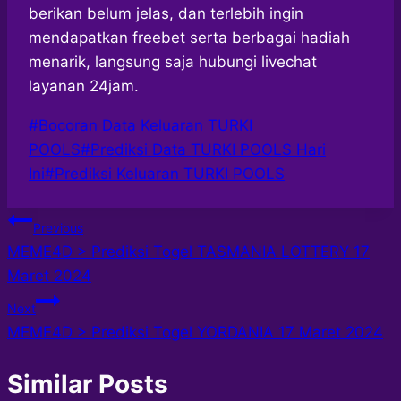
berikan belum jelas, dan terlebih ingin
mendapatkan freebet serta berbagai hadiah
menarik, langsung saja hubungi livechat
layanan 24jam.
Post
#
Bocoran Data Keluaran TURKI
Tags:
POOLS
#
Prediksi Data TURKI POOLS Hari
Ini
#
Prediksi Keluaran TURKI POOLS
Post
Previous
MEME4D > Prediksi Togel TASMANIA LOTTERY 17
navigation
Maret 2024
Next
MEME4D > Prediksi Togel YORDANIA 17 Maret 2024
Similar Posts