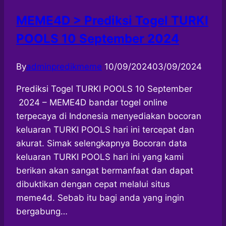
May
MEME4D > Prediksi Togel TURKI
2025
POOLS 10 September 2024
By
adminpredikmeme
10/09/2024
03/09/2024
Prediksi Togel TURKI POOLS 10 September
2024 – MEME4D bandar togel online
terpecaya di Indonesia menyediakan bocoran
keluaran TURKI POOLS hari ini tercepat dan
akurat. Simak selengkapnya Bocoran data
keluaran TURKI POOLS hari ini yang kami
berikan akan sangat bermanfaat dan dapat
dibuktikan dengan cepat melalui situs
meme4d. Sebab itu bagi anda yang ingin
bergabung…