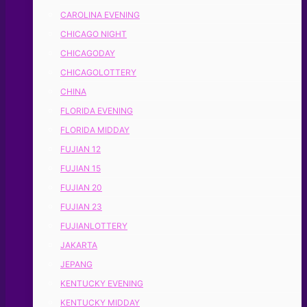
CAROLINA EVENING
CHICAGO NIGHT
CHICAGODAY
CHICAGOLOTTERY
CHINA
FLORIDA EVENING
FLORIDA MIDDAY
FUJIAN 12
FUJIAN 15
FUJIAN 20
FUJIAN 23
FUJIANLOTTERY
JAKARTA
JEPANG
KENTUCKY EVENING
KENTUCKY MIDDAY