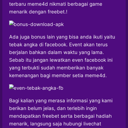
terbaru meme4d nikmati berbagai game
menarik dengan freebet.!
Ada juga bonus lain yang bisa anda ikuti yaitu
tebak angka di facebook. Event akan terus
berjalan bahkan dalam waktu yang lama.
Sebab itu jangan lewatkan even facebook ini
yang terbukti sudah memberikan banyak
kemenangan bagi member setia meme4d.
Bagi kalian yang merasa informasi yang kami
berikan belum jelas, dan terlebih ingin
mendapatkan freebet serta berbagai hadiah
menarik, langsung saja hubungi livechat