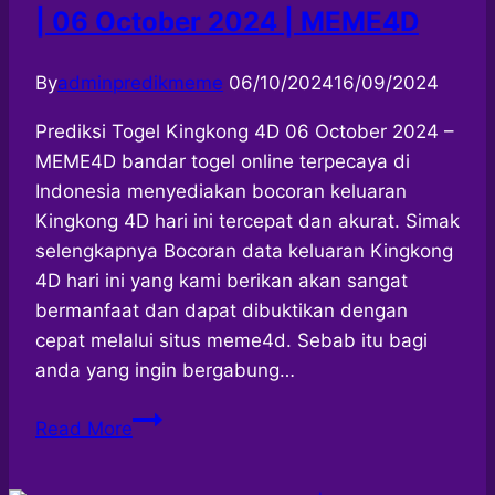
| 06 October 2024 | MEME4D
MEME4D
By
adminpredikmeme
06/10/2024
16/09/2024
Prediksi Togel Kingkong 4D 06 October 2024 –
MEME4D bandar togel online terpecaya di
Indonesia menyediakan bocoran keluaran
Kingkong 4D hari ini tercepat dan akurat. Simak
selengkapnya Bocoran data keluaran Kingkong
4D hari ini yang kami berikan akan sangat
bermanfaat dan dapat dibuktikan dengan
cepat melalui situs meme4d. Sebab itu bagi
anda yang ingin bergabung…
PREDIKSI
Read More
TOGEL
KINGKONG