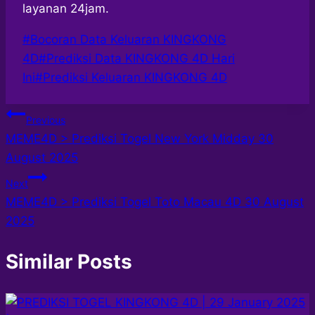
layanan 24jam.
Post
#
Bocoran Data Keluaran KINGKONG
Tags:
4D
#
Prediksi Data KINGKONG 4D Hari
Ini
#
Prediksi Keluaran KINGKONG 4D
Post
Previous
MEME4D > Prediksi Togel New York Midday 30
navigation
August 2025
Next
MEME4D > Prediksi Togel Toto Macau 4D 30 August
2025
Similar Posts