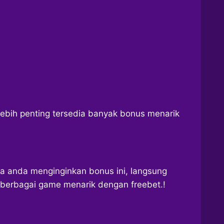
 lebih penting tersedia banyak bonus menarik
a anda menginginkan bonus ini, langsung
i berbagai game menarik dengan freebet.!