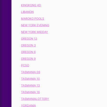
KINGKONG 4D
LIBANON
MAROKO POOLS
NEW YORK EVENING
NEW YORK MIDDAY
OREGON 12
OREGON 3
OREGON 6
OREGON 9
PCSO
TASMANIA 06
TASMANIA 10
TASMANIA 13
TASMANIA 16
TASMANIALOTTERY
YORDANIA