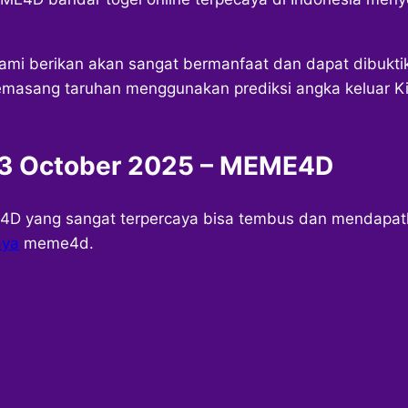
 kami berikan akan sangat bermanfaat dan dapat dibukt
emasang taruhan menggunakan prediksi angka keluar K
03 October 2025
– MEME4D
ng 4D yang sangat terpercaya bisa tembus dan mendapat
aya
meme4d.