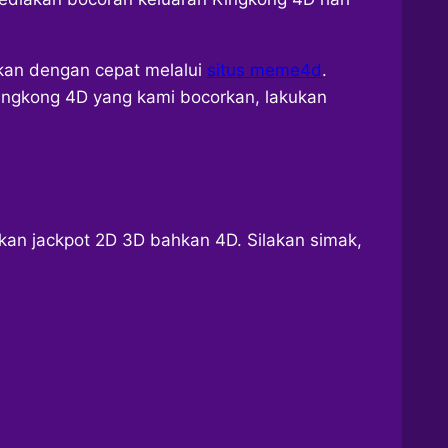
ikan dengan cepat melalui
situs meme4d
.
ingkong 4D yang kami bocorkan, lakukan
kan jackpot 2D 3D bahkan 4D. Silakan simak,