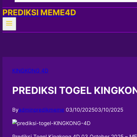
PREDIKSI MEME4D
KINGKONG 4D
PREDIKSI TOGEL KINGKON
By
adminpredikmeme
03/10/2025
03/10/2025
Prediksi Togel Kingkong 4D 03 October 2025 – ME