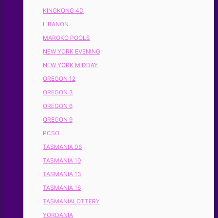
KINGKONG 4D
LIBANON
MAROKO POOLS
NEW YORK EVENING
NEW YORK MIDDAY
OREGON 12
OREGON 3
OREGON 6
OREGON 9
PCSO
TASMANIA 06
TASMANIA 10
TASMANIA 13
TASMANIA 16
TASMANIALOTTERY
YORDANIA