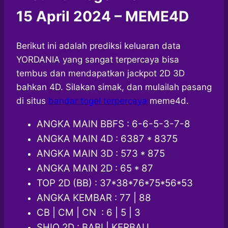
15 April 2024 – MEME4D
Berikut ini adalah prediksi keluaran data
YORDANIA yang sangat terpercaya bisa
tembus dan mendapatkan jackpot 2D 3D
bahkan 4D. Silakan simak, dan mulailah pasang
di situs
bandar togel terpercaya
meme4d.
ANGKA MAIN BBFS : 6-6-5-3-7-8
ANGKA MAIN 4D : 6387 * 8375
ANGKA MAIN 3D : 573 * 875
ANGKA MAIN 2D : 65 * 87
TOP 2D (BB) : 37*38*76*75*56*53
ANGKA KEMBAR : 77 | 88
CB | CM | CN : 6 | 5 | 3
SHIO 2D : BABI | KERBAU