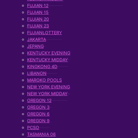
FUJIAN 12
FUJIAN 15
FUJIAN 20
FUJIAN 23
FUJIANLOTTERY
JAKARTA
JEPANG
KENTUCKY EVENING
KENTUCKY MIDDAY
KINGKONG 4D
LIBANON
MAROKO POOLS
NEW YORK EVENING
NEW YORK MIDDAY
OREGON 12
OREGON 3
OREGON 6
OREGON 9
PCSO
TASMANIA 06