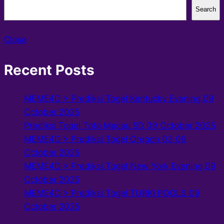
Search
Close
Recent Posts
MEME4D > Prediksi Togel Kentucky Evening 09
October 2025
Prediksi Togel Toto Macau 5D 09 October 2025
MEME4D > Prediksi Togel Oregon 03 09
October 2025
MEME4D > Prediksi Togel New York Evening 09
October 2025
MEME4D > Prediksi Togel TURKI POOLS 09
October 2025