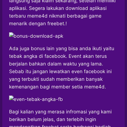
langsung saja klaim sekarang, setelah memiliki
aplikasi. Segera lakukan download aplikasi
terbaru meme4d nikmati berbagai game
menarik dengan freebet.!
Ada juga bonus lain yang bisa anda ikuti yaitu
tebak angka di facebook. Event akan terus
berjalan bahkan dalam waktu yang lama.
Sebab itu jangan lewatkan even facebook ini
yang terbukti sudah memberikan banyak
kemenangan bagi member setia meme4d.
Bagi kalian yang merasa infromasi yang kami
berikan belum jelas, dan terlebih ingin