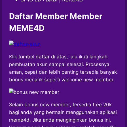
Daftar Member Member
MEME4D
Klik tombol daftar di atas, lalu ikuti langkah
pembuatan akun sampai selesai. Prosesnya
aman, cepat dan lebih penting tersedia banyak
bonus menarik seperti welcome new member.
Selain bonus new member, tersedia free 20k
bagi anda yang bermain menggunakan aplikasi
meme4d. Jika anda menginginkan bonus ini,