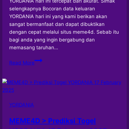
YORDANIA hari ini tercepat dan akurat. Simak
selengkapnya Bocoran data keluaran
YORDANIA hari ini yang kami berikan akan
sangat bermanfaat dan dapat dibuktikan
dengan cepat melalui situs meme4d. Sebab itu
bagi anda yang ingin bergabung dan
memasang taruhan…
MEME4D
Read More
>
Prediksi
Togel
YORDANIA
20
YORDANIA
July
2024
MEME4D > Prediksi Togel