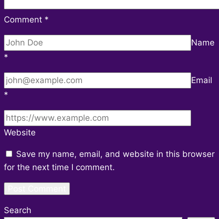
Comment
*
Name
*
Email
*
Website
Save my name, email, and website in this browser
for the next time I comment.
Search