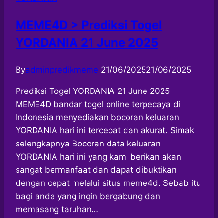
02
Maret
MEME4D > Prediksi Togel
2025
YORDANIA 21 June 2025
By
adminpredikmeme
21/06/2025
21/06/2025
Prediksi Togel YORDANIA 21 June 2025 –
MEME4D bandar togel online terpecaya di
Indonesia menyediakan bocoran keluaran
YORDANIA hari ini tercepat dan akurat. Simak
selengkapnya Bocoran data keluaran
YORDANIA hari ini yang kami berikan akan
sangat bermanfaat dan dapat dibuktikan
dengan cepat melalui situs meme4d. Sebab itu
bagi anda yang ingin bergabung dan
memasang taruhan…