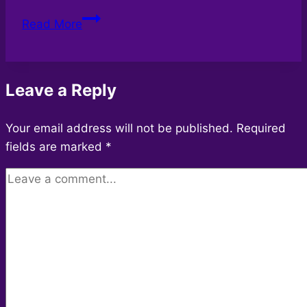
MEME4D
Read More
>
Prediksi
Togel
Leave a Reply
YORDANIA
21
Your email address will not be published.
June
Required
fields are marked
2025
*