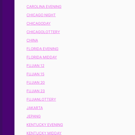
CAROLINA EVENING
CHICAGO NIGHT
CHICAGODAY
CHICAGOLOTTERY
CHINA
FLORIDA EVENING
FLORIDA MIDDAY
FUJIAN 12
FUJIAN 15
FUJIAN 20
FUJIAN 23
FUJIANLOTTERY
JAKARTA
JEPANG
KENTUCKY EVENING
KENTUCKY MIDDAY