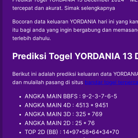
tercepat dan akurat. Simak selengkapnya
Bocoran data keluaran YORDANIA hari ini yang ka
itu bagi anda yang ingin bergabung dan memasan
terlebih dahulu.
Prediksi Togel YORDANIA 1
Berikut ini adalah prediksi keluaran data YORDA
dan mulailah pasang di situs
bandar togel terperc
ANGKA MAIN BBFS : 9-2-3-7-6-5
ANGKA MAIN 4D : 4513 * 9451
ANGKA MAIN 3D : 325 * 769
ANGKA MAIN 2D : 25 * 76
TOP 2D (BB) : 14*97*58*64*34*70