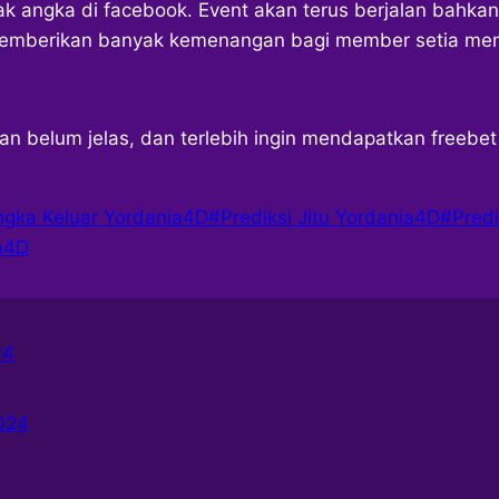
ebak angka di facebook. Event akan terus berjalan bahk
h memberikan banyak kemenangan bagi member setia m
an belum jelas, dan terlebih ingin mendapatkan freebe
ngka Keluar Yordania4D
#
Prediksi Jitu Yordania4D
#
Pred
a4D
24
024