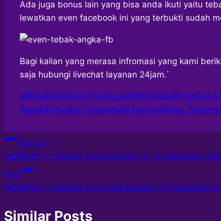
Ada juga bonus lain yang bisa anda ikuti yaitu t
lewatkan even facebook ini yang terbukti suda
Bagi kalian yang merasa infromasi yang kami berik
saja hubungi livechat layanan 24jam.`
Post
#
MEME4D
#
Paito Yordania4D
#
Prediksi
#
Prediksi A
Tags:
Besok
#
Prediksi Yordania4D Hari Ini
#
Syair Yordani
Post
Previous
MEME4D > Prediksi Togel Oregon 12 13 December 20
navigation
Next
MEME4D > Prediksi Togel Chicagoday 13 December 2
Similar Posts