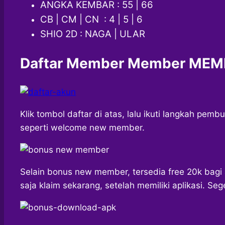
ANGKA KEMBAR : 55 | 66
CB | CM | CN : 4 | 5 | 6
SHIO 2D : NAGA | ULAR
Daftar Member Member ME
Klik tombol daftar di atas, lalu ikuti langkah pe
seperti welcome new member.
Selain bonus new member, tersedia free 20k bag
saja klaim sekarang, setelah memiliki aplikasi. 