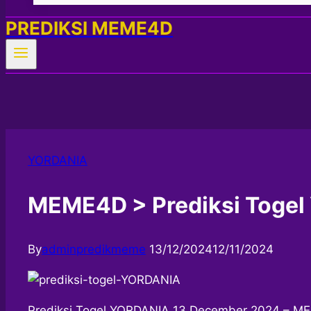
PREDIKSI MEME4D
YORDANIA
MEME4D > Prediksi Toge
By
adminpredikmeme
13/12/2024
12/11/2024
Prediksi Togel YORDANIA 13 December 2024 – MEM