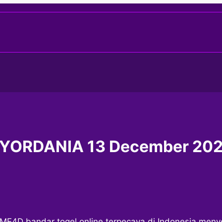
l YORDANIA 13 December 20
E4D bandar togel online terpecaya di Indonesia menye