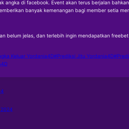
ebak angka di facebook. Event akan terus berjalan bahk
h memberikan banyak kemenangan bagi member setia m
an belum jelas, dan terlebih ingin mendapatkan freebe
ngka Keluar Yordania4D
#
Prediksi Jitu Yordania4D
#
Pred
a4D
24
 2024