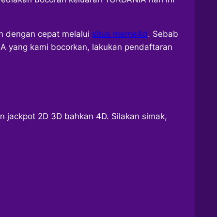
an dengan cepat melalui
situs meme4d
. Sebab
A yang kami bocorkan, lakukan pendaftaran
n jackpot 2D 3D bahkan 4D. Silakan simak,