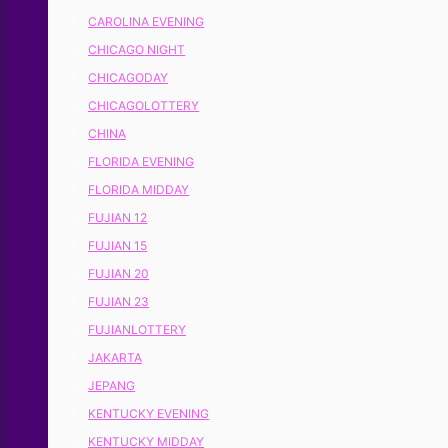
CAROLINA EVENING
CHICAGO NIGHT
CHICAGODAY
CHICAGOLOTTERY
CHINA
FLORIDA EVENING
FLORIDA MIDDAY
FUJIAN 12
FUJIAN 15
FUJIAN 20
FUJIAN 23
FUJIANLOTTERY
JAKARTA
JEPANG
KENTUCKY EVENING
KENTUCKY MIDDAY