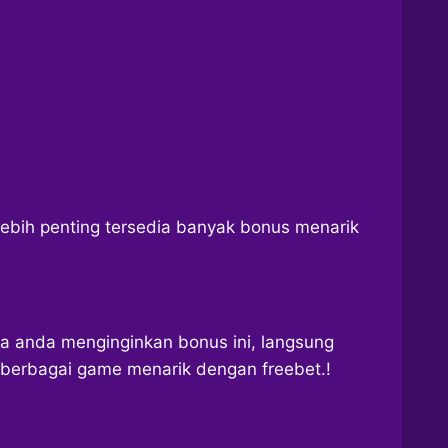
 lebih penting tersedia banyak bonus menarik
a anda menginginkan bonus ini, langsung
i berbagai game menarik dengan freebet.!