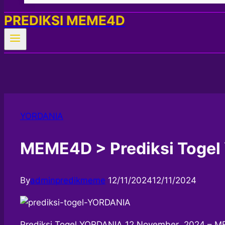
PREDIKSI MEME4D
YORDANIA
MEME4D > Prediksi Toge
By
adminpredikmeme
12/11/2024
12/11/2024
Prediksi Togel YORDANIA 12 November 2024 – MEM