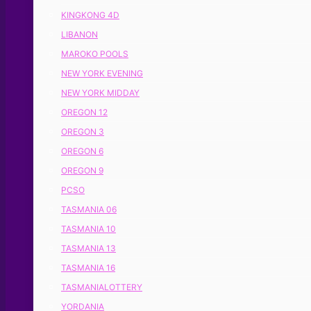
KINGKONG 4D
LIBANON
MAROKO POOLS
NEW YORK EVENING
NEW YORK MIDDAY
OREGON 12
OREGON 3
OREGON 6
OREGON 9
PCSO
TASMANIA 06
TASMANIA 10
TASMANIA 13
TASMANIA 16
TASMANIALOTTERY
YORDANIA