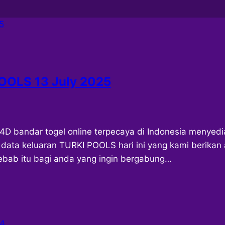
OOLS 13 July 2025
D bandar togel online terpecaya di Indonesia menyedi
 data keluaran TURKI POOLS hari ini yang kami berika
ebab itu bagi anda yang ingin bergabung…