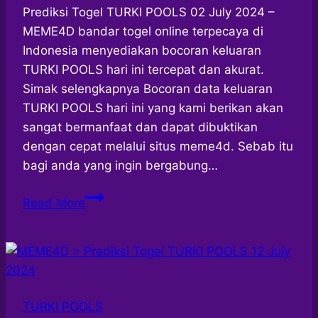
Prediksi Togel TURKI POOLS 02 July 2024 –
MEME4D bandar togel online terpecaya di
Indonesia menyediakan bocoran keluaran
TURKI POOLS hari ini tercepat dan akurat.
Simak selengkapnya Bocoran data keluaran
TURKI POOLS hari ini yang kami berikan akan
sangat bermanfaat dan dapat dibuktikan
dengan cepat melalui situs meme4d. Sebab itu
bagi anda yang ingin bergabung…
MEME4D
Read More
>
Prediksi
Togel
TURKI
POOLS
TURKI POOLS
02