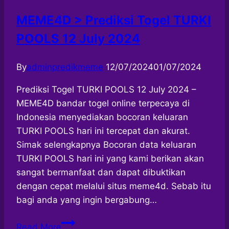
July
MEME4D > Prediksi Togel TURKI
2024
POOLS 12 July 2024
By
adminpredikmeme
12/07/2024
01/07/2024
Prediksi Togel TURKI POOLS 12 July 2024 –
MEME4D bandar togel online terpecaya di
Indonesia menyediakan bocoran keluaran
TURKI POOLS hari ini tercepat dan akurat.
Simak selengkapnya Bocoran data keluaran
TURKI POOLS hari ini yang kami berikan akan
sangat bermanfaat dan dapat dibuktikan
dengan cepat melalui situs meme4d. Sebab itu
bagi anda yang ingin bergabung…
MEME4D
Read More