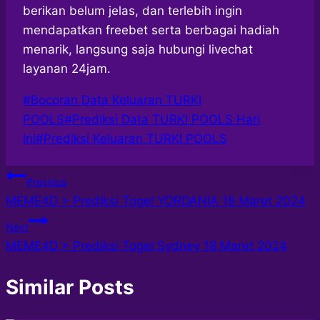
berikan belum jelas, dan terlebih ingin
mendapatkan freebet serta berbagai hadiah
menarik, langsung saja hubungi livechat
layanan 24jam.
Post
#
Bocoran Data Keluaran TURKI
Tags:
POOLS
#
Prediksi Data TURKI POOLS Hari
Ini
#
Prediksi Keluaran TURKI POOLS
Post
Previous
MEME4D > Prediksi Togel YORDANIA 18 Maret 2024
navigation
Next
MEME4D > Prediksi Togel Sydney 18 Maret 2024
Similar Posts