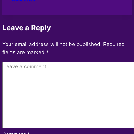
>
Prediksi
Togel
Leave a Reply
TURKI
POOLS
Your email address will not be published.
12
Required
fields are marked
July
*
2024