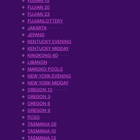
FUJIAN 15
FUJIAN 20
FUJIAN 23
FUJIANLOTTERY
JAKARTA
JEPANG
KENTUCKY EVENING
KENTUCKY MIDDAY
KINGKONG 4D
LIBANON
MAROKO POOLS
NEW YORK EVENING
NEW YORK MIDDAY
OREGON 12
OREGON 3
OREGON 6
OREGON 9
PCSO
TASMANIA 06
TASMANIA 10
TASMANIA 13