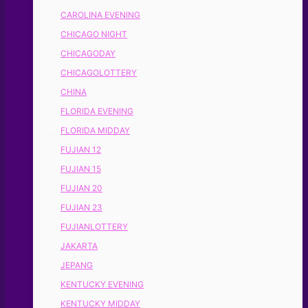
CAROLINA EVENING
CHICAGO NIGHT
CHICAGODAY
CHICAGOLOTTERY
CHINA
FLORIDA EVENING
FLORIDA MIDDAY
FUJIAN 12
FUJIAN 15
FUJIAN 20
FUJIAN 23
FUJIANLOTTERY
JAKARTA
JEPANG
KENTUCKY EVENING
KENTUCKY MIDDAY