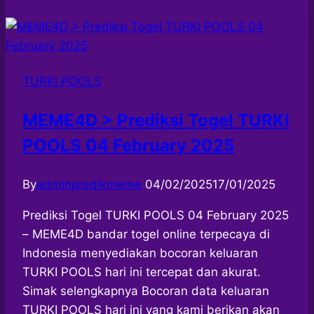
Prediksi
Togel
TURKI
POOLS
TURKI POOLS
28
February
MEME4D > Prediksi Togel TURKI
2025
POOLS 04 February 2025
By
adminpredikmeme
04/02/2025
17/01/2025
Prediksi Togel TURKI POOLS 04 February 2025
– MEME4D bandar togel online terpecaya di
Indonesia menyediakan bocoran keluaran
TURKI POOLS hari ini tercepat dan akurat.
Simak selengkapnya Bocoran data keluaran
TURKI POOLS hari ini yang kami berikan akan