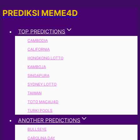
PREDIKSI MEME4D
Skip
to
content
TOP PREDICTIONS
CAMBODIA
CALIFORNIA
HONGKONG LOTTO
KAMBOJA
SINGAPURA
SYDNEY LOTTO
TAIWAN
TOTO MACAU4D
TURKI POOLS
ANOTHER PREDICTIONS
BULLSEYE
CAROLINA DAY