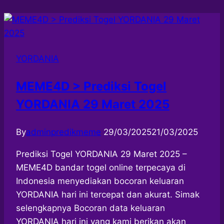
YORDANIA
MEME4D > Prediksi Togel
YORDANIA 29 Maret 2025
By
adminpredikmeme
29/03/2025
21/03/2025
Prediksi Togel YORDANIA 29 Maret 2025 –
MEME4D bandar togel online terpecaya di
Indonesia menyediakan bocoran keluaran
YORDANIA hari ini tercepat dan akurat. Simak
selengkapnya Bocoran data keluaran
YORDANIA hari ini yang kami berikan akan