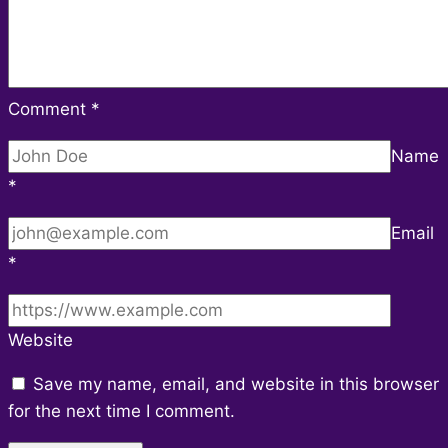
Comment
*
Name
*
Email
*
Website
Save my name, email, and website in this browser
for the next time I comment.