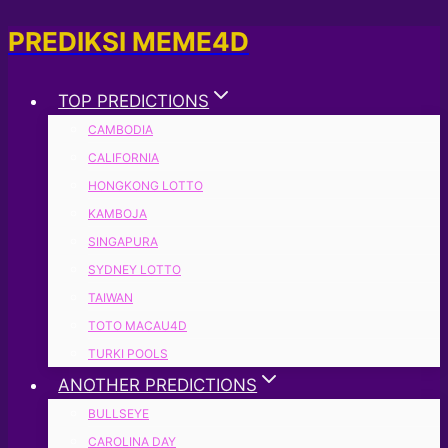
PREDIKSI MEME4D
Skip
to
content
TOP PREDICTIONS
CAMBODIA
CALIFORNIA
HONGKONG LOTTO
KAMBOJA
SINGAPURA
SYDNEY LOTTO
TAIWAN
TOTO MACAU4D
TURKI POOLS
ANOTHER PREDICTIONS
BULLSEYE
CAROLINA DAY