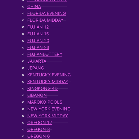
CHINA
FLORIDA EVENING
FLORIDA MIDDAY
FUJIAN 12
FUJIAN 15
FUJIAN 20
FUJIAN 23
FUJIANLOTTERY
JAKARTA
JEPANG
KENTUCKY EVENING
KENTUCKY MIDDAY
KINGKONG 4D
LIBANON
MAROKO POOLS
NEW YORK EVENING
NEW YORK MIDDAY
OREGON 12
OREGON 3
OREGON 6