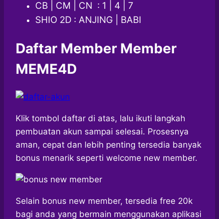
CB | CM | CN : 1 | 4 | 7
SHIO 2D : ANJING | BABI
Daftar Member Member
MEME4D
Klik tombol daftar di atas, lalu ikuti langkah
pembuatan akun sampai selesai. Prosesnya
aman, cepat dan lebih penting tersedia banyak
bonus menarik seperti welcome new member.
Selain bonus new member, tersedia free 20k
bagi anda yang bermain menggunakan aplikasi