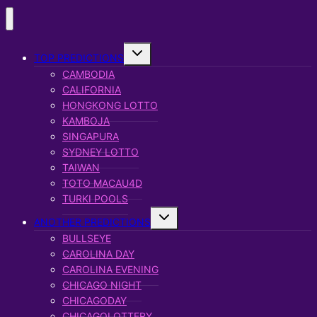
Toggle
TOP PREDICTIONS
child
menu
CAMBODIA
CALIFORNIA
HONGKONG LOTTO
KAMBOJA
SINGAPURA
SYDNEY LOTTO
TAIWAN
TOTO MACAU4D
TURKI POOLS
Toggle
ANOTHER PREDICTIONS
child
menu
BULLSEYE
CAROLINA DAY
CAROLINA EVENING
CHICAGO NIGHT
CHICAGODAY
CHICAGOLOTTERY