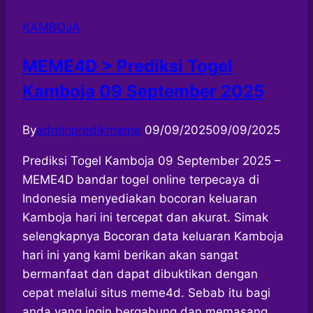
28
KAMBOJA
December
2024
MEME4D > Prediksi Togel
Kamboja 09 September 2025
By
adminpredikmeme
09/09/2025
09/09/2025
Prediksi Togel Kamboja 09 September 2025 –
MEME4D bandar togel online terpecaya di
Indonesia menyediakan bocoran keluaran
Kamboja hari ini tercepat dan akurat. Simak
selengkapnya Bocoran data keluaran Kamboja
hari ini yang kami berikan akan sangat
bermanfaat dan dapat dibuktikan dengan
cepat melalui situs meme4d. Sebab itu bagi
anda yang ingin bergabung dan memasang