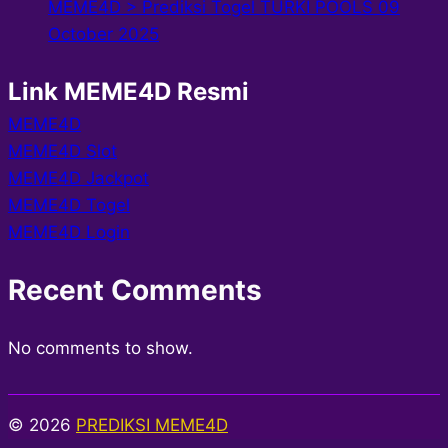
MEME4D > Prediksi Togel TURKI POOLS 09
October 2025
Link MEME4D Resmi
MEME4D
MEME4D Slot
MEME4D Jackpot
MEME4D Togel
MEME4D Login
Recent Comments
No comments to show.
© 2026
PREDIKSI MEME4D