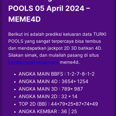
POOLS 05 April 2024 –
MEME4D
Berikut ini adalah prediksi keluaran data TURKI
POOLS yang sangat terpercaya bisa tembus
dan mendapatkan jackpot 2D 3D bahkan 4D.
Silakan simak, dan mulailah pasang di situs
bandar togel terpercaya
meme4d.
ANGKA MAIN BBFS : 1-2-7-8-1-2
ANGKA MAIN 4D : 3654* 1254
ANGKA MAIN 3D : 789* 987
ANGKA MAIN 2D : 32 * 14
TOP 2D (BB) : 44*79*25*87*74*49
ANGKA KEMBAR : 36 | 25