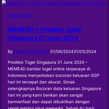
Togel
Jepang
SINGAPURA
09
May
MEME4D > Prediksi Togel
2025
Singapura 01 June 2024
By
adminpredikmeme
01/06/2024
31/05/2024
Prediksi Togel Singapura 01 June 2024 –
MEME4D bandar togel online terpecaya di
Indonesia menyediakan bocoran keluaran SGP
hari ini tercepat dan akurat. Simak
selengkapnya Bocoran data keluaran Singapura
hari ini yang kami berikan akan sangat
bermanfaat dan dapat dibuktikan dengan
cepat melalui situs meme4d. Sebab itu bagi