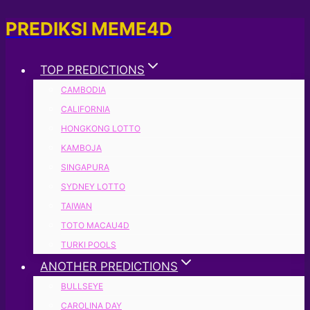
PREDIKSI MEME4D
Skip
to
content
TOP PREDICTIONS
CAMBODIA
CALIFORNIA
HONGKONG LOTTO
KAMBOJA
SINGAPURA
SYDNEY LOTTO
TAIWAN
TOTO MACAU4D
TURKI POOLS
ANOTHER PREDICTIONS
BULLSEYE
CAROLINA DAY