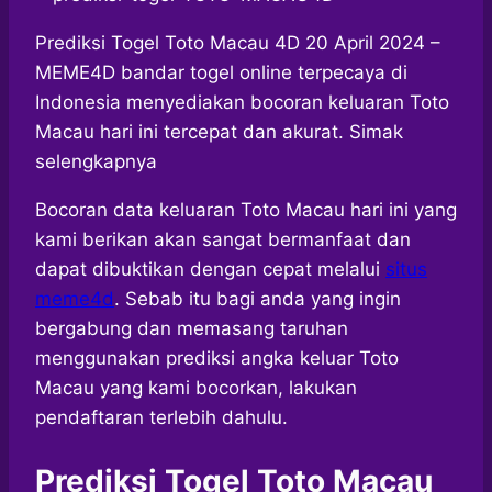
Prediksi Togel Toto Macau 4D 20 April 2024 –
MEME4D bandar togel online terpecaya di
Indonesia menyediakan bocoran keluaran Toto
Macau hari ini tercepat dan akurat. Simak
selengkapnya
Bocoran data keluaran Toto Macau hari ini yang
kami berikan akan sangat bermanfaat dan
dapat dibuktikan dengan cepat melalui
situs
meme4d
. Sebab itu bagi anda yang ingin
bergabung dan memasang taruhan
menggunakan prediksi angka keluar Toto
Macau yang kami bocorkan, lakukan
pendaftaran terlebih dahulu.
Prediksi Togel Toto Macau