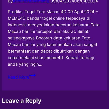
By
adminpredikmeme
09/04/2024
06/04/2024
Prediksi Togel Toto Macau 4D 09 April 2024 –
MEME4D bandar togel online terpecaya di
Indonesia menyediakan bocoran keluaran Toto
Macau hari ini tercepat dan akurat. Simak
selengkapnya Bocoran data keluaran Toto
Macau hari ini yang kami berikan akan sangat
bermanfaat dan dapat dibuktikan dengan
cepat melalui situs meme4d. Sebab itu bagi
anda yang ingin…
MEME4D
Read More
>
Prediksi
Togel
Leave a Reply
Toto
Macau