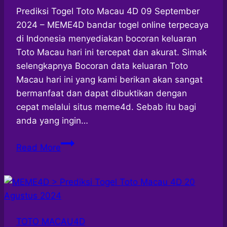
Prediksi Togel Toto Macau 4D 09 September
2024 – MEME4D bandar togel online terpecaya
di Indonesia menyediakan bocoran keluaran
Toto Macau hari ini tercepat dan akurat. Simak
selengkapnya Bocoran data keluaran Toto
Macau hari ini yang kami berikan akan sangat
bermanfaat dan dapat dibuktikan dengan
cepat melalui situs meme4d. Sebab itu bagi
anda yang ingin…
MEME4D
Read More
>
Prediksi
Togel
Toto
Macau
TOTO MACAU4D
4D