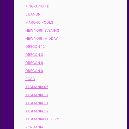
KINGKONG 4D
LIBANON
MAROKO POOLS
NEW YORK EVENING
NEW YORK MIDDAY
OREGON 12
OREGON 3
OREGON 6
OREGON 9
PCSO
TASMANIA 06
TASMANIA 10
TASMANIA 13
TASMANIA 16
TASMANIALOTTERY
YORDANIA