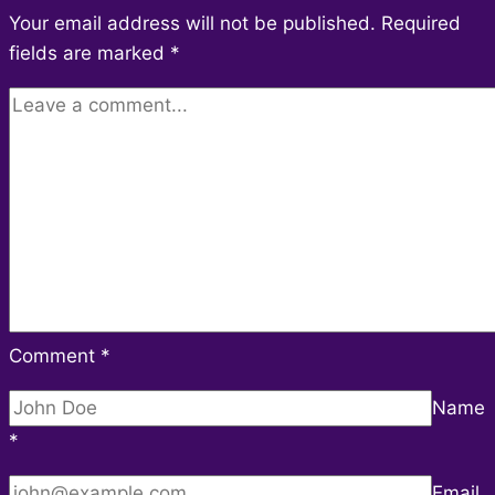
Your email address will not be published.
4D
Required
fields are marked
09
*
April
2024
Comment
*
Name
*
Email