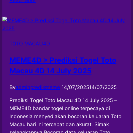
Read More
>
Prediksi
Togel
Toto
Macau
TOTO MACAU4D
4D
20
MEME4D > Prediksi Togel Toto
Agustus
Macau 4D 14 July 2025
2024
By
adminpredikmeme
14/07/2025
14/07/2025
Prediksi Togel Toto Macau 4D 14 July 2025 –
MEME4D bandar togel online terpecaya di
Indonesia menyediakan bocoran keluaran Toto
Macau hari ini tercepat dan akurat. Simak
selengkapnya Bocoran data keluaran Toto