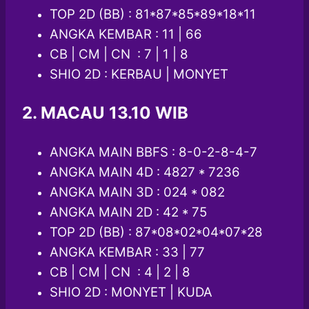
TOP 2D (BB) : 81*87*85*89*18*11
ANGKA KEMBAR : 11 | 66
CB | CM | CN : 7 | 1 | 8
SHIO 2D : KERBAU | MONYET
2. MACAU 13.10 WIB
ANGKA MAIN BBFS : 8-0-2-8-4-7
ANGKA MAIN 4D : 4827 * 7236
ANGKA MAIN 3D : 024 * 082
ANGKA MAIN 2D : 42 * 75
TOP 2D (BB) : 87*08*02*04*07*28
ANGKA KEMBAR : 33 | 77
CB | CM | CN : 4 | 2 | 8
SHIO 2D : MONYET | KUDA