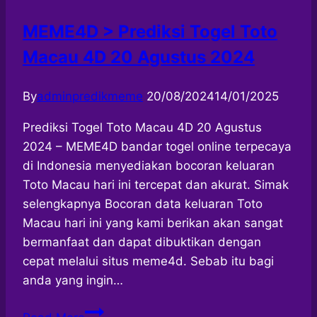
09
MEME4D > Prediksi Togel Toto
September
Macau 4D 20 Agustus 2024
2024
By
adminpredikmeme
20/08/2024
14/01/2025
Prediksi Togel Toto Macau 4D 20 Agustus
2024 – MEME4D bandar togel online terpecaya
di Indonesia menyediakan bocoran keluaran
Toto Macau hari ini tercepat dan akurat. Simak
selengkapnya Bocoran data keluaran Toto
Macau hari ini yang kami berikan akan sangat
bermanfaat dan dapat dibuktikan dengan
cepat melalui situs meme4d. Sebab itu bagi
anda yang ingin…
MEME4D