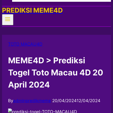
PREDIKSI MEME4D
TOTO MACAU4D
MEME4D > Prediksi
Togel Toto Macau 4D 20
April 2024
By
adminpredikmeme
20/04/2024
12/04/2024