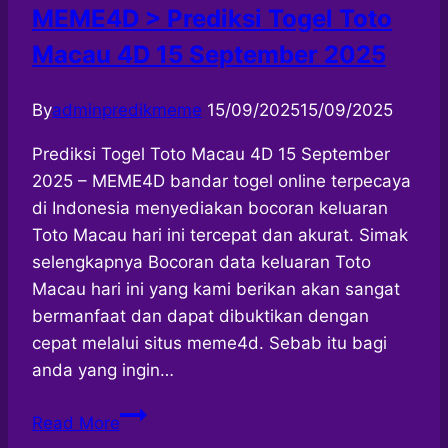
MEME4D > Prediksi Togel Toto
Macau 4D 15 September 2025
By
adminpredikmeme
15/09/2025
15/09/2025
Prediksi Togel Toto Macau 4D 15 September
2025 – MEME4D bandar togel online terpecaya
di Indonesia menyediakan bocoran keluaran
Toto Macau hari ini tercepat dan akurat. Simak
selengkapnya Bocoran data keluaran Toto
Macau hari ini yang kami berikan akan sangat
bermanfaat dan dapat dibuktikan dengan
cepat melalui situs meme4d. Sebab itu bagi
anda yang ingin…
MEME4D
Read More
>