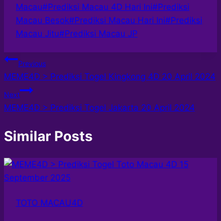
Tags:
Macau
#
Prediksi Macau 4D Hari Ini
#
Prediksi
Macau Besok
#
Prediksi Macau Hari Ini
#
Prediksi
Macau Jitu
#
Prediksi Macau JP
Post
Previous
MEME4D > Prediksi Togel Kingkong 4D 20 April 2024
navigation
Next
MEME4D > Prediksi Togel Jakarta 20 April 2024
Similar Posts
TOTO MACAU4D