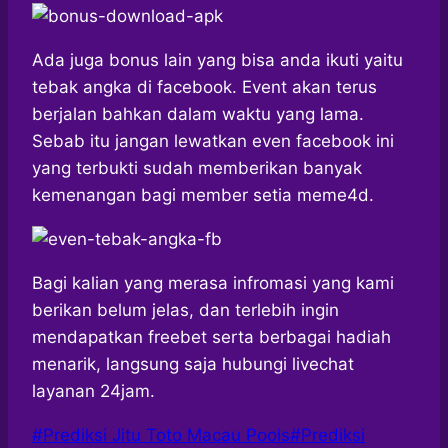
Ada juga bonus lain yang bisa anda ikuti yaitu
tebak angka di facebook. Event akan terus
berjalan bahkan dalam waktu yang lama.
Sebab itu jangan lewatkan even facebook ini
yang terbukti sudah memberikan banyak
kemenangan bagi member setia meme4d.
Bagi kalian yang merasa infromasi yang kami
berikan belum jelas, dan terlebih ingin
mendapatkan freebet serta berbagai hadiah
menarik, langsung saja hubungi livechat
layanan 24jam.
Post
#
Prediksi Jitu Toto Macau Pools
#
Prediksi