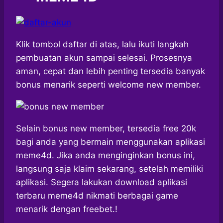
Klik tombol daftar di atas, lalu ikuti langkah
pembuatan akun sampai selesai. Prosesnya
aman, cepat dan lebih penting tersedia banyak
bonus menarik seperti welcome new member.
Selain bonus new member, tersedia free 20k
bagi anda yang bermain menggunakan aplikasi
meme4d. Jika anda menginginkan bonus ini,
langsung saja klaim sekarang, setelah memiliki
aplikasi. Segera lakukan download aplikasi
terbaru meme4d nikmati berbagai game
menarik dengan freebet.!