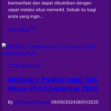
bermanfaat dan dapat dibuktikan dengan
cepat melalui situs meme4d. Sebab itu bagi
anda yang ingin…
MEME4D
Read More
>
Prediksi
Togel
Toto
Macau
TOTO MACAU4D
4D
30
MEME4D > Prediksi Togel Toto
July
Macau 4D 09 September 2024
2025
By
adminpredikmeme
09/09/2024
28/01/2025