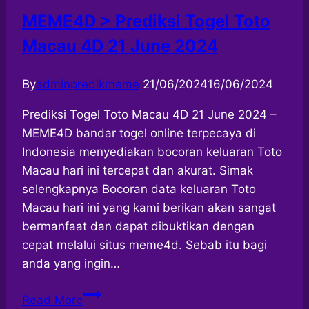
09
MEME4D > Prediksi Togel Toto
September
Macau 4D 21 June 2024
2024
By
adminpredikmeme
21/06/2024
16/06/2024
Prediksi Togel Toto Macau 4D 21 June 2024 –
MEME4D bandar togel online terpecaya di
Indonesia menyediakan bocoran keluaran Toto
Macau hari ini tercepat dan akurat. Simak
selengkapnya Bocoran data keluaran Toto
Macau hari ini yang kami berikan akan sangat
bermanfaat dan dapat dibuktikan dengan
cepat melalui situs meme4d. Sebab itu bagi
anda yang ingin…
MEME4D
Read More