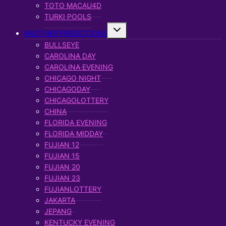
TOTO MACAU4D
TURKI POOLS
Toggle
ANOTHER PREDICTIONS
child
menu
BULLSEYE
CAROLINA DAY
CAROLINA EVENING
CHICAGO NIGHT
CHICAGODAY
CHICAGOLOTTERY
CHINA
FLORIDA EVENING
FLORIDA MIDDAY
FUJIAN 12
FUJIAN 15
FUJIAN 20
FUJIAN 23
FUJIANLOTTERY
JAKARTA
JEPANG
KENTUCKY EVENING