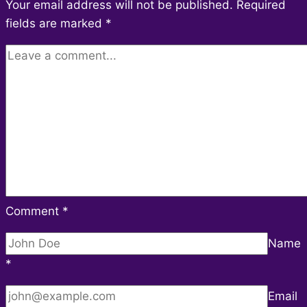
Your email address will not be published.
4D
Required
fields are marked
09
*
August
2025
Comment
*
Name
*
Email