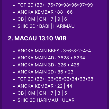
TOP 2D (BB) : 76*79*98*96*97*99
ANGKA KEMBAR : 88 | 66
CB | CM | CN : 7 | 9 | 6
SHIO 2D : BABI | HARIMAU
2. MACAU 13.10 WIB
ANGKA MAIN BBFS : 3-6-8-2-4-4
ANGKA MAIN 4D : 3628 * 6234
ANGKA MAIN 3D : 326 * 426
ANGKA MAIN 2D : 86 * 23
TOP 2D (BB) : 36*38*32*34*63*68
ANGKA KEMBAR : 22 | 44
CB | CM | CN : 7 | 3 | 5
SHIO 2D HARIMAU | ULAR