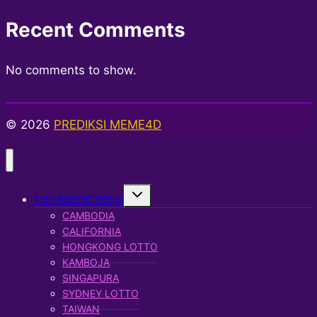
Recent Comments
No comments to show.
© 2026
PREDIKSI MEME4D
Toggle
TOP PREDICTIONS
child
menu
CAMBODIA
CALIFORNIA
HONGKONG LOTTO
KAMBOJA
SINGAPURA
SYDNEY LOTTO
TAIWAN