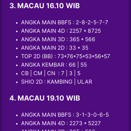
3. MACAU 16.10 WIB
ANGKA MAIN BBFS : 2-8-2-5-7-7
ANGKA MAIN 4D : 2257 * 8725
ANGKA MAIN 3D : 365 * 566
ANGKA MAIN 2D : 33 * 35
TOP 2D (BB) : 73*76*75*53*56*57
ANGKA KEMBAR : 66 | 55
CB | CM | CN : 7 | 3 | 5
SHIO 2D : KAMBING | ULAR
4. MACAU 19.10 WIB
ANGKA MAIN BBFS : 3-1-3-0-6-5
ANGKA MAIN 4D : 2273 * 5227