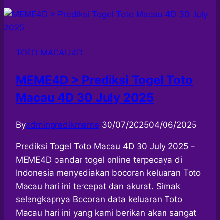
Prediksi
Togel
Toto
Macau
TOTO MACAU4D
4D
06
MEME4D > Prediksi Togel Toto
January
Macau 4D 30 July 2025
2025
By
adminpredikmeme
30/07/2025
04/06/2025
Prediksi Togel Toto Macau 4D 30 July 2025 –
MEME4D bandar togel online terpecaya di
Indonesia menyediakan bocoran keluaran Toto
Macau hari ini tercepat dan akurat. Simak
selengkapnya Bocoran data keluaran Toto
Macau hari ini yang kami berikan akan sangat