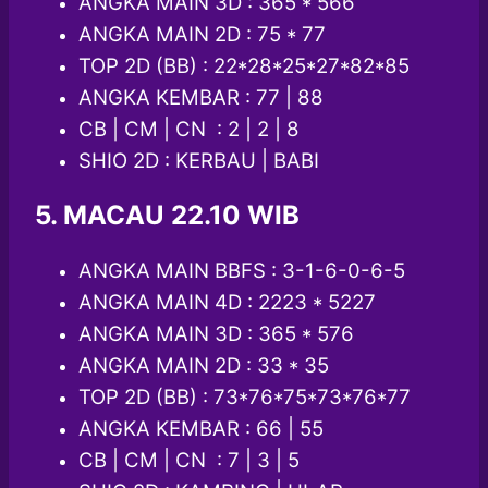
ANGKA MAIN 3D : 365 * 566
ANGKA MAIN 2D : 75 * 77
TOP 2D (BB) : 22*28*25*27*82*85
ANGKA KEMBAR : 77 | 88
CB | CM | CN : 2 | 2 | 8
SHIO 2D : KERBAU | BABI
5. MACAU 22.10 WIB
ANGKA MAIN BBFS : 3-1-6-0-6-5
ANGKA MAIN 4D : 2223 * 5227
ANGKA MAIN 3D : 365 * 576
ANGKA MAIN 2D : 33 * 35
TOP 2D (BB) : 73*76*75*73*76*77
ANGKA KEMBAR : 66 | 55
CB | CM | CN : 7 | 3 | 5