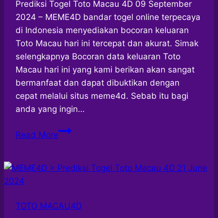
Prediksi Togel Toto Macau 4D 09 September
2024 – MEME4D bandar togel online terpecaya
di Indonesia menyediakan bocoran keluaran
Toto Macau hari ini tercepat dan akurat. Simak
selengkapnya Bocoran data keluaran Toto
Macau hari ini yang kami berikan akan sangat
bermanfaat dan dapat dibuktikan dengan
cepat melalui situs meme4d. Sebab itu bagi
anda yang ingin…
MEME4D
Read More
>
Prediksi
Togel
Toto
Macau
TOTO MACAU4D
4D