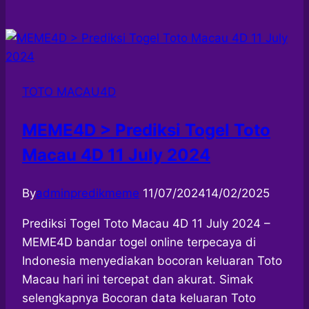
>
Prediksi
Togel
Toto
Macau
TOTO MACAU4D
4D
21
MEME4D > Prediksi Togel Toto
June
Macau 4D 11 July 2024
2024
By
adminpredikmeme
11/07/2024
14/02/2025
Prediksi Togel Toto Macau 4D 11 July 2024 –
MEME4D bandar togel online terpecaya di
Indonesia menyediakan bocoran keluaran Toto
Macau hari ini tercepat dan akurat. Simak
selengkapnya Bocoran data keluaran Toto