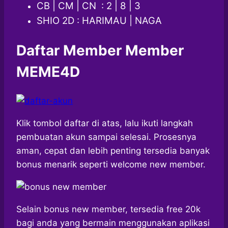
CB | CM | CN : 2 | 8 | 3
SHIO 2D : HARIMAU | NAGA
Daftar Member Member
MEME4D
Klik tombol daftar di atas, lalu ikuti langkah
pembuatan akun sampai selesai. Prosesnya
aman, cepat dan lebih penting tersedia banyak
bonus menarik seperti welcome new member.
Selain bonus new member, tersedia free 20k
bagi anda yang bermain menggunakan aplikasi