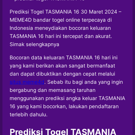
Prediksi Togel TASMANIA 16 30 Maret 2024 –
MEME4D bandar togel online terpecaya di
Indonesia meneydiakan bocoran keluaran
TASMANIA 16 hari ini tercepat dan akurat.
Simak selengkapnya
Bocoran data keluaran TASMANIA 16 hari ini
yang kami berikan akan sangat bermanfaat
dan dapat dibuktikan dengan cepat melalui
situs meme4d
. Sebab itu bagi anda yang ingin
bergabung dan memasang taruhan
menggunakan prediksi angka keluar TASMANIA
16 yang kami bocorkan, lakukan pendaftaran
terlebih dahulu.
Prediksi Togel TASMANIA