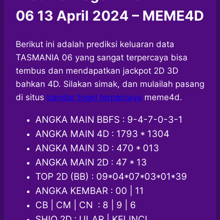
06 13 April 2024 – MEME4D
Berikut ini adalah prediksi keluaran data
TASMANIA 06 yang sangat terpercaya bisa
tembus dan mendapatkan jackpot 2D 3D
bahkan 4D. Silakan simak, dan mulailah pasang
di situs
bandar togel terpercaya
meme4d.
ANGKA MAIN BBFS : 9-4-7-0-3-1
ANGKA MAIN 4D : 1793 * 1304
ANGKA MAIN 3D : 470 * 013
ANGKA MAIN 2D : 47 * 13
TOP 2D (BB) : 09*04*07*03*01*39
ANGKA KEMBAR : 00 | 11
CB | CM | CN : 8 | 9 | 6
SHIO 2D : ULAR | KELINCI