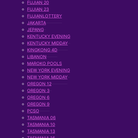
FUJIAN 20
FUJIAN 23
FUJIANLOTTERY
JAKARTA
JEPANG
KENTUCKY EVENING
KENTUCKY MIDDAY
KINGKONG 4D
LIBANON
MAROKO POOLS
NEW YORK EVENING
NEW YORK MIDDAY
OREGON 12
OREGON 3
OREGON 6
OREGON 9
PCSO
TASMANIA 06
TASMANIA 10
TASMANIA 13
TASMANIA 16