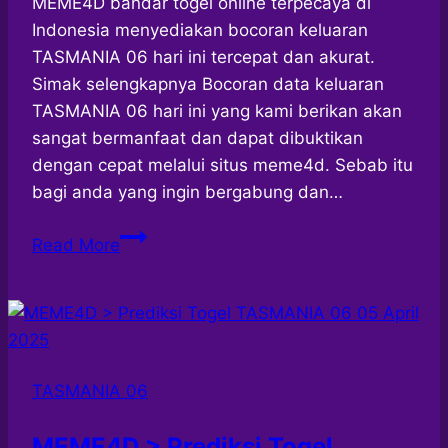
MEME4D bandar togel online terpecaya di
Indonesia menyediakan bocoran keluaran
TASMANIA 06 hari ini tercepat dan akurat.
Simak selengkapnya Bocoran data keluaran
TASMANIA 06 hari ini yang kami berikan akan
sangat bermanfaat dan dapat dibuktikan
dengan cepat melalui situs meme4d. Sebab itu
bagi anda yang ingin bergabung dan…
MEME4D
Read More
>
Prediksi
Togel
TASMANIA
06
TASMANIA 06
11
January
MEME4D > Prediksi Togel