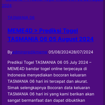
TASMANIA 06
MEME4D > Prediksi Togel
TASMANIA 06 05 August 2024
By
adminpredikmeme
05/08/2024
28/07/2024
Prediksi Togel TASMANIA 06 05 July 2024 –
MEME4D bandar togel online terpecaya di
Indonesia menyediakan bocoran keluaran
TASMANIA 06 hari ini tercepat dan akurat.
Simak selengkapnya Bocoran data keluaran
TASMANIA 06 hari ini yang kami berikan akan
sangat bermanfaat dan dapat dibuktikan