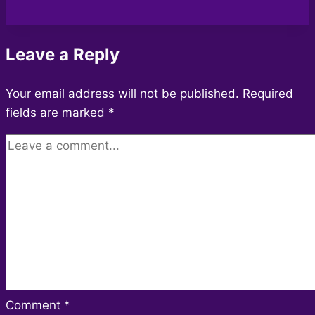
Prediksi
Togel
Leave a Reply
TASMANIA
06
Your email address will not be published.
26
Required
fields are marked
January
*
2025
Comment
*