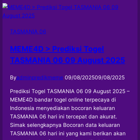
Togel
TASMANIA
06
TASMANIA 06
05
April
MEME4D > Prediksi Togel
2025
TASMANIA 06 09 August 2025
By
adminpredikmeme
09/08/2025
09/08/2025
Prediksi Togel TASMANIA 06 09 August 2025 –
MEME4D bandar togel online terpecaya di
Indonesia menyediakan bocoran keluaran
TASMANIA 06 hari ini tercepat dan akurat.
Simak selengkapnya Bocoran data keluaran
TASMANIA 06 hari ini yang kami berikan akan