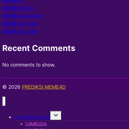
MEME4D
MEME4D Slot
MEME4D Jackpot
MEME4D Togel
MEME4D Login
Recent Comments
No comments to show.
© 2026
PREDIKSI MEME4D
Toggle
TOP PREDICTIONS
child
menu
CAMBODIA