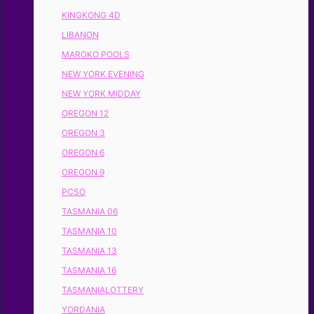
KINGKONG 4D
LIBANON
MAROKO POOLS
NEW YORK EVENING
NEW YORK MIDDAY
OREGON 12
OREGON 3
OREGON 6
OREGON 9
PCSO
TASMANIA 06
TASMANIA 10
TASMANIA 13
TASMANIA 16
TASMANIALOTTERY
YORDANIA