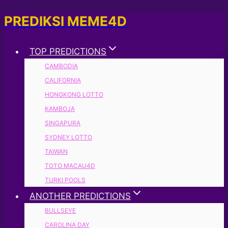
PREDIKSI MEME4D
Skip
to
content
TOP PREDICTIONS
CAMBODIA
CALIFORNIA
HONGKONG LOTTO
KAMBOJA
SINGAPURA
SYDNEY LOTTO
TAIWAN
TOTO MACAU4D
TURKI POOLS
ANOTHER PREDICTIONS
BULLSEYE
CAROLINA DAY