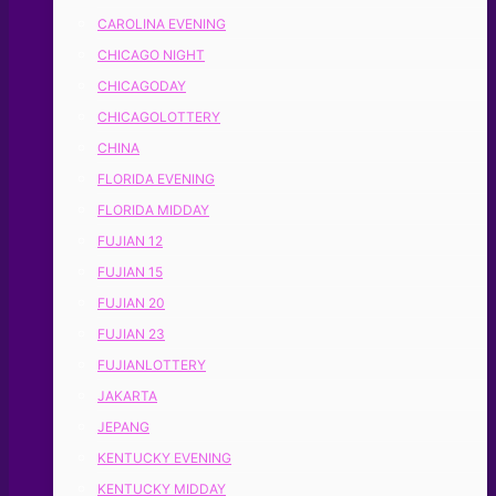
CAROLINA EVENING
CHICAGO NIGHT
CHICAGODAY
CHICAGOLOTTERY
CHINA
FLORIDA EVENING
FLORIDA MIDDAY
FUJIAN 12
FUJIAN 15
FUJIAN 20
FUJIAN 23
FUJIANLOTTERY
JAKARTA
JEPANG
KENTUCKY EVENING
KENTUCKY MIDDAY