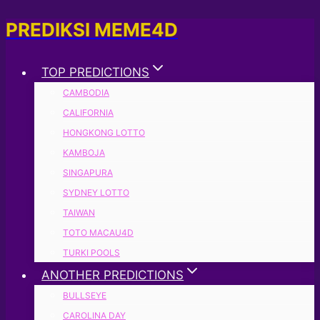
PREDIKSI MEME4D
Skip
to
content
TOP PREDICTIONS
CAMBODIA
CALIFORNIA
HONGKONG LOTTO
KAMBOJA
SINGAPURA
SYDNEY LOTTO
TAIWAN
TOTO MACAU4D
TURKI POOLS
ANOTHER PREDICTIONS
BULLSEYE
CAROLINA DAY