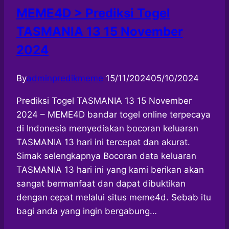
July
MEME4D > Prediksi Togel
2024
TASMANIA 13 15 November
2024
By
adminpredikmeme
15/11/2024
05/10/2024
Prediksi Togel TASMANIA 13 15 November
2024 – MEME4D bandar togel online terpecaya
di Indonesia menyediakan bocoran keluaran
TASMANIA 13 hari ini tercepat dan akurat.
Simak selengkapnya Bocoran data keluaran
TASMANIA 13 hari ini yang kami berikan akan
sangat bermanfaat dan dapat dibuktikan
dengan cepat melalui situs meme4d. Sebab itu
bagi anda yang ingin bergabung…