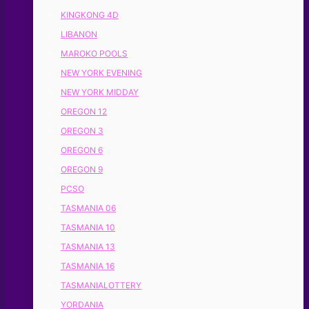
KINGKONG 4D
LIBANON
MAROKO POOLS
NEW YORK EVENING
NEW YORK MIDDAY
OREGON 12
OREGON 3
OREGON 6
OREGON 9
PCSO
TASMANIA 06
TASMANIA 10
TASMANIA 13
TASMANIA 16
TASMANIALOTTERY
YORDANIA