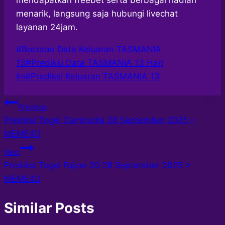
mendapatkan freebet serta berbagai hadiah
menarik, langsung saja hubungi livechat
layanan 24jam.
Post
#
Bocoran Data Keluaran TASMANIA
Tags:
13
#
Prediksi Data TASMANIA 13 Hari
Ini
#
Prediksi Keluaran TASMANIA 13
Post
Previous
Prediksi Togel Cambodia 28 September 2025 –
navigation
MEME4D
Next
Prediksi Togel Fujian 20 28 September 2025 >
MEME4D
Similar Posts