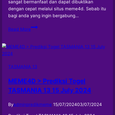
sangat bermanfaat dan dapat dibuktikan
dengan cepat melalui situs meme4d. Sebab itu
bagi anda yang ingin bergabung…
MEME4D
Read More
>
Prediksi
Togel
TASMANIA
13
TASMANIA 13
17
July
MEME4D > Prediksi Togel
2024
TASMANIA 13 15 July 2024
By
adminpredikmeme
15/07/2024
03/07/2024