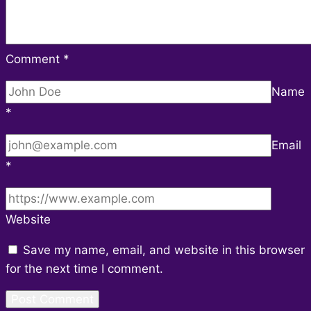
Comment
*
Name
*
Email
*
Website
Save my name, email, and website in this browser
for the next time I comment.