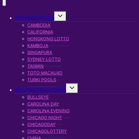
Toggle
TOP PREDICTIONS
child
menu
CAMBODIA
CALIFORNIA
HONGKONG LOTTO
KAMBOJA
SINGAPURA
SYDNEY LOTTO
TAIWAN
TOTO MACAU4D
TURKI POOLS
Toggle
ANOTHER PREDICTIONS
child
menu
BULLSEYE
CAROLINA DAY
CAROLINA EVENING
CHICAGO NIGHT
CHICAGODAY
CHICAGOLOTTERY
CHINA