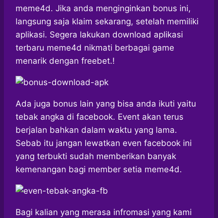
meme4d. Jika anda menginginkan bonus ini,
langsung saja klaim sekarang, setelah memiliki
aplikasi. Segera lakukan download aplikasi
terbaru meme4d nikmati berbagai game
menarik dengan freebet.!
Ada juga bonus lain yang bisa anda ikuti yaitu
tebak angka di facebook. Event akan terus
berjalan bahkan dalam waktu yang lama.
Sebab itu jangan lewatkan even facebook ini
yang terbukti sudah memberikan banyak
kemenangan bagi member setia meme4d.
Bagi kalian yang merasa infromasi yang kami