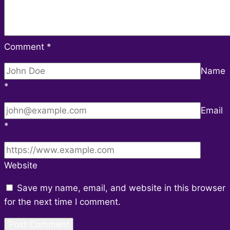
Comment
*
Name
*
Email
*
Website
Save my name, email, and website in this browser
for the next time I comment.