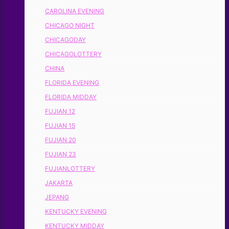
CAROLINA EVENING
CHICAGO NIGHT
CHICAGODAY
CHICAGOLOTTERY
CHINA
FLORIDA EVENING
FLORIDA MIDDAY
FUJIAN 12
FUJIAN 15
FUJIAN 20
FUJIAN 23
FUJIANLOTTERY
JAKARTA
JEPANG
KENTUCKY EVENING
KENTUCKY MIDDAY