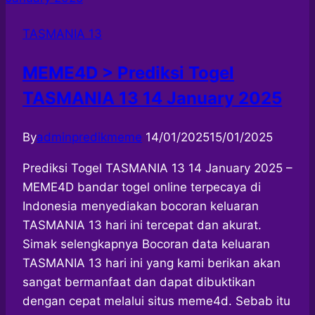
13
TASMANIA 13
01
February
MEME4D > Prediksi Togel
2025
TASMANIA 13 14 January 2025
By
adminpredikmeme
14/01/2025
15/01/2025
Prediksi Togel TASMANIA 13 14 January 2025 –
MEME4D bandar togel online terpecaya di
Indonesia menyediakan bocoran keluaran
TASMANIA 13 hari ini tercepat dan akurat.
Simak selengkapnya Bocoran data keluaran
TASMANIA 13 hari ini yang kami berikan akan
sangat bermanfaat dan dapat dibuktikan
dengan cepat melalui situs meme4d. Sebab itu