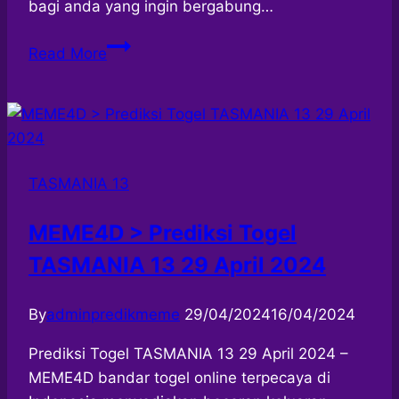
bagi anda yang ingin bergabung…
MEME4D
Read More
>
Prediksi
Togel
TASMANIA
13
TASMANIA 13
14
January
MEME4D > Prediksi Togel
2025
TASMANIA 13 29 April 2024
By
adminpredikmeme
29/04/2024
16/04/2024
Prediksi Togel TASMANIA 13 29 April 2024 –
MEME4D bandar togel online terpecaya di