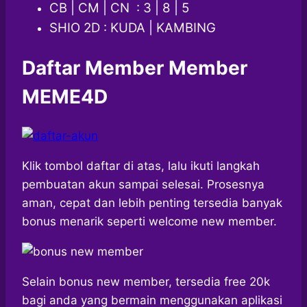
CB | CM | CN : 3 | 8 | 5
SHIO 2D : KUDA | KAMBING
Daftar Member Member
MEME4D
Klik tombol daftar di atas, lalu ikuti langkah
pembuatan akun sampai selesai. Prosesnya
aman, cepat dan lebih penting tersedia banyak
bonus menarik seperti welcome new member.
Selain bonus new member, tersedia free 20k
bagi anda yang bermain menggunakan aplikasi