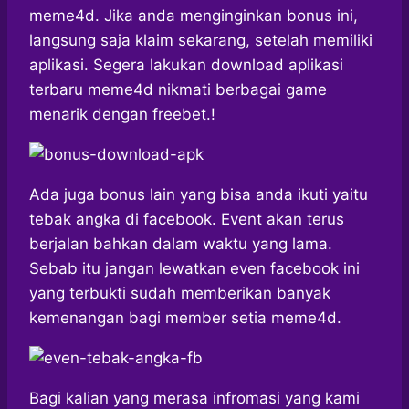
meme4d. Jika anda menginginkan bonus ini,
langsung saja klaim sekarang, setelah memiliki
aplikasi. Segera lakukan download aplikasi
terbaru meme4d nikmati berbagai game
menarik dengan freebet.!
Ada juga bonus lain yang bisa anda ikuti yaitu
tebak angka di facebook. Event akan terus
berjalan bahkan dalam waktu yang lama.
Sebab itu jangan lewatkan even facebook ini
yang terbukti sudah memberikan banyak
kemenangan bagi member setia meme4d.
Bagi kalian yang merasa infromasi yang kami