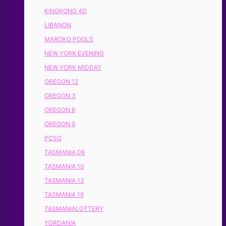
KINGKONG 4D
LIBANON
MAROKO POOLS
NEW YORK EVENING
NEW YORK MIDDAY
OREGON 12
OREGON 3
OREGON 6
OREGON 9
PCSO
TASMANIA 06
TASMANIA 10
TASMANIA 13
TASMANIA 16
TASMANIALOTTERY
YORDANIA