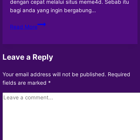
dengan cepat melalui situs meme4d. Sebab itu
bagi anda yang ingin bergabung…
MEME4D
Read More
>
Prediksi
Togel
Leave a Reply
TASMANIA
13
Your email address will not be published.
23
Required
fields are marked
August
*
2024