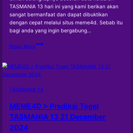
TASMANIA 13 hari ini yang kami berikan akan
sangat bermanfaat dan dapat dibuktikan
dengan cepat melalui situs meme4d. Sebab itu
bagi anda yang ingin bergabung…
MEME4D
Read More
>
Prediksi
Togel
TASMANIA
13
TASMANIA 13
01
February
MEME4D > Prediksi Togel
2025
TASMANIA 13 21 December
2024