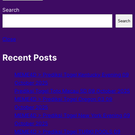
Search
Search
Close
Recent Posts
MEME4D > Prediksi Togel Kentucky Evening 09
October 2025
Prediksi Togel Toto Macau 5D 09 October 2025
MEME4D > Prediksi Togel Oregon 03 09
October 2025
MEME4D > Prediksi Togel New York Evening 09
October 2025
MEME4D > Prediksi Togel TURKI POOLS 09