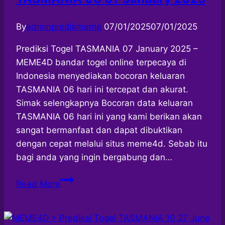
By
adminpredikmeme
07/01/2025
07/01/2025
Prediksi Togel TASMANIA 07 January 2025 –
MEME4D bandar togel online terpecaya di
Indonesia menyediakan bocoran keluaran
TASMANIA 06 hari ini tercepat dan akurat.
Simak selengkapnya Bocoran data keluaran
TASMANIA 06 hari ini yang kami berikan akan
sangat bermanfaat dan dapat dibuktikan
dengan cepat melalui situs meme4d. Sebab itu
bagi anda yang ingin bergabung dan…
MEME4D
Read More
>
Prediksi
Togel