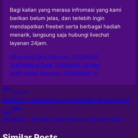
Bagi kalian yang merasa infromasi yang kami
berikan belum jelas, dan terlebih ingin
mendapatkan freebet serta berbagai hadiah
menarik, langsung saja hubungi livechat
layanan 24jam.
Post
#
Bocoran Data Keluaran TASMANIA
Tags:
10
#
Prediksi Data TASMANIA 10 Hari
Ini
#
Prediksi Keluaran TASMANIA 10
Post
Previous
MEME4D > Prediksi Togel YORDANIA 08 April 2024
navigation
Next
MEME4D > Prediksi Togel Bullseye 08 April 2024
Similar Posts