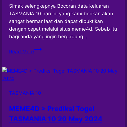
Simak selengkapnya Bocoran data keluaran
TASMANIA 10 hari ini yang kami berikan akan
sangat bermanfaat dan dapat dibuktikan
dengan cepat melalui situs meme4d. Sebab itu
bagi anda yang ingin bergabung…
MEME4D
Read More
>
Prediksi
Togel
TASMANIA
10
TASMANIA 10
10
September
MEME4D > Prediksi Togel
2024
TASMANIA 10 20 May 2024