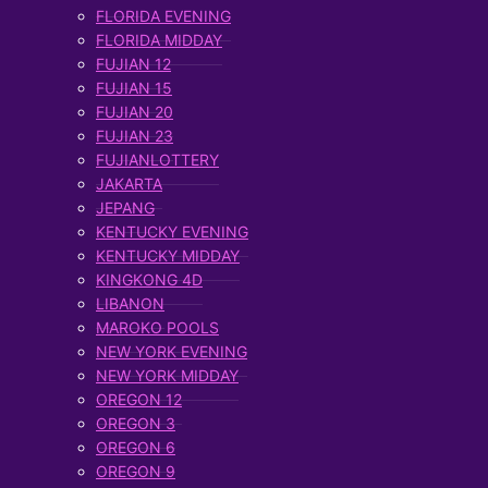
FLORIDA EVENING
FLORIDA MIDDAY
FUJIAN 12
FUJIAN 15
FUJIAN 20
FUJIAN 23
FUJIANLOTTERY
JAKARTA
JEPANG
KENTUCKY EVENING
KENTUCKY MIDDAY
KINGKONG 4D
LIBANON
MAROKO POOLS
NEW YORK EVENING
NEW YORK MIDDAY
OREGON 12
OREGON 3
OREGON 6
OREGON 9