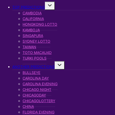
Toggle
TOP PREDICTIONS
child
menu
CAMBODIA
CALIFORNIA
HONGKONG LOTTO
KAMBOJA
SINGAPURA
SYDNEY LOTTO
TAIWAN
TOTO MACAU4D
TURKI POOLS
Toggle
ANOTHER PREDICTIONS
child
menu
BULLSEYE
CAROLINA DAY
CAROLINA EVENING
CHICAGO NIGHT
CHICAGODAY
CHICAGOLOTTERY
CHINA
FLORIDA EVENING