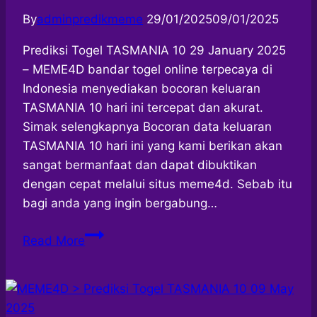
By
adminpredikmeme
29/01/2025
09/01/2025
Prediksi Togel TASMANIA 10 29 January 2025
– MEME4D bandar togel online terpecaya di
Indonesia menyediakan bocoran keluaran
TASMANIA 10 hari ini tercepat dan akurat.
Simak selengkapnya Bocoran data keluaran
TASMANIA 10 hari ini yang kami berikan akan
sangat bermanfaat dan dapat dibuktikan
dengan cepat melalui situs meme4d. Sebab itu
bagi anda yang ingin bergabung…
MEME4D
Read More
>
Prediksi
Togel
TASMANIA