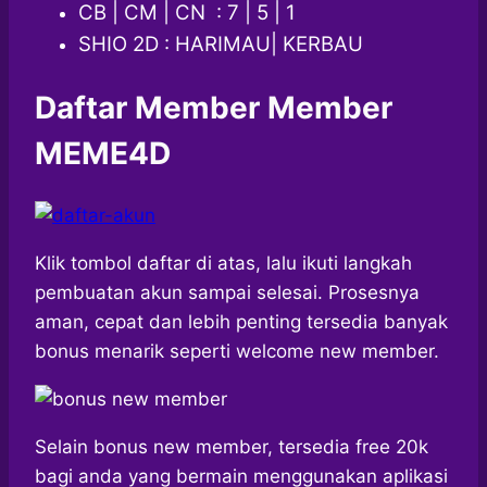
CB | CM | CN : 7 | 5 | 1
SHIO 2D : HARIMAU| KERBAU
Daftar Member Member
MEME4D
Klik tombol daftar di atas, lalu ikuti langkah
pembuatan akun sampai selesai. Prosesnya
aman, cepat dan lebih penting tersedia banyak
bonus menarik seperti welcome new member.
Selain bonus new member, tersedia free 20k
bagi anda yang bermain menggunakan aplikasi