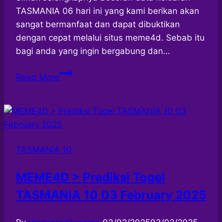
TASMANIA 06 hari ini yang kami berikan akan
sangat bermanfaat dan dapat dibuktikan
dengan cepat melalui situs meme4d. Sebab itu
bagi anda yang ingin bergabung dan…
MEME4D
Read More
>
Prediksi
Togel
TASMANIA
06
TASMANIA 10
21
January
MEME4D > Prediksi Togel
2025
TASMANIA 10 03 February 2025