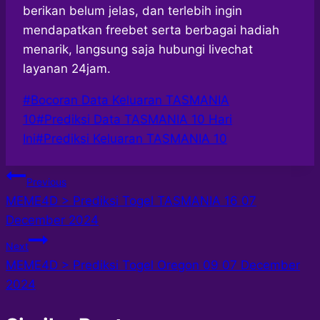
berikan belum jelas, dan terlebih ingin
mendapatkan freebet serta berbagai hadiah
menarik, langsung saja hubungi livechat
layanan 24jam.
Post
#
Bocoran Data Keluaran TASMANIA
Tags:
10
#
Prediksi Data TASMANIA 10 Hari
Ini
#
Prediksi Keluaran TASMANIA 10
Post
Previous
MEME4D > Prediksi Togel TASMANIA 16 07
navigation
December 2024
Next
MEME4D > Prediksi Togel Oregon 09 07 December
2024