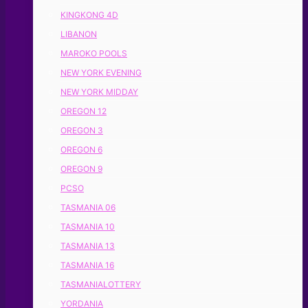
KINGKONG 4D
LIBANON
MAROKO POOLS
NEW YORK EVENING
NEW YORK MIDDAY
OREGON 12
OREGON 3
OREGON 6
OREGON 9
PCSO
TASMANIA 06
TASMANIA 10
TASMANIA 13
TASMANIA 16
TASMANIALOTTERY
YORDANIA