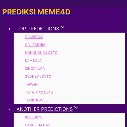
PREDIKSI MEME4D
Skip
to
content
TOP PREDICTIONS
CAMBODIA
CALIFORNIA
HONGKONG LOTTO
KAMBOJA
SINGAPURA
SYDNEY LOTTO
TAIWAN
TOTO MACAU4D
TURKI POOLS
ANOTHER PREDICTIONS
BULLSEYE
CAROLINA DAY