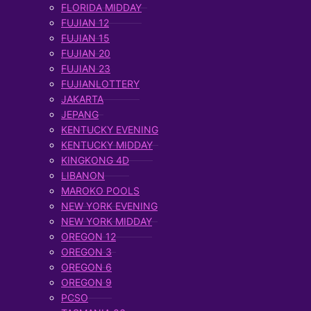
FLORIDA MIDDAY
FUJIAN 12
FUJIAN 15
FUJIAN 20
FUJIAN 23
FUJIANLOTTERY
JAKARTA
JEPANG
KENTUCKY EVENING
KENTUCKY MIDDAY
KINGKONG 4D
LIBANON
MAROKO POOLS
NEW YORK EVENING
NEW YORK MIDDAY
OREGON 12
OREGON 3
OREGON 6
OREGON 9
PCSO