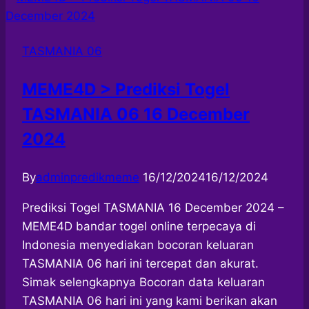
TASMANIA 06
MEME4D > Prediksi Togel
TASMANIA 06 16 December
2024
By
adminpredikmeme
16/12/2024
16/12/2024
Prediksi Togel TASMANIA 16 December 2024 –
MEME4D bandar togel online terpecaya di
Indonesia menyediakan bocoran keluaran
TASMANIA 06 hari ini tercepat dan akurat.
Simak selengkapnya Bocoran data keluaran
TASMANIA 06 hari ini yang kami berikan akan