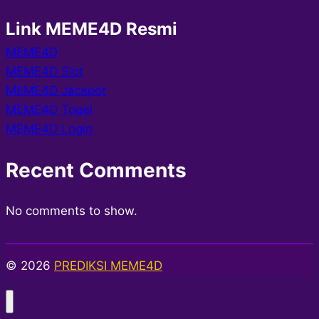
Link MEME4D Resmi
MEME4D
MEME4D Slot
MEME4D Jackpot
MEME4D Togel
MEME4D Login
Recent Comments
No comments to show.
© 2026
PREDIKSI MEME4D