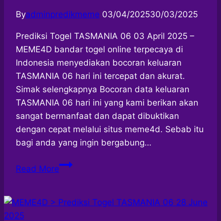
By
adminpredikmeme
03/04/2025
30/03/2025
Prediksi Togel TASMANIA 06 03 April 2025 –
MEME4D bandar togel online terpecaya di
Indonesia menyediakan bocoran keluaran
TASMANIA 06 hari ini tercepat dan akurat.
Simak selengkapnya Bocoran data keluaran
TASMANIA 06 hari ini yang kami berikan akan
sangat bermanfaat dan dapat dibuktikan
dengan cepat melalui situs meme4d. Sebab itu
bagi anda yang ingin bergabung…
MEME4D
Read More
>
Prediksi
Togel
TASMANIA