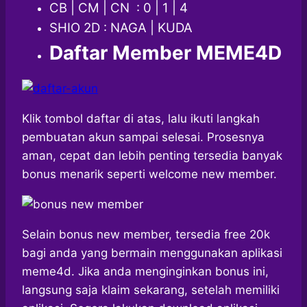
CB | CM | CN : 0 | 1 | 4
SHIO 2D : NAGA | KUDA
Daftar Member MEME4D
Klik tombol daftar di atas, lalu ikuti langkah
pembuatan akun sampai selesai. Prosesnya
aman, cepat dan lebih penting tersedia banyak
bonus menarik seperti welcome new member.
Selain bonus new member, tersedia free 20k
bagi anda yang bermain menggunakan aplikasi
meme4d. Jika anda menginginkan bonus ini,
langsung saja klaim sekarang, setelah memiliki