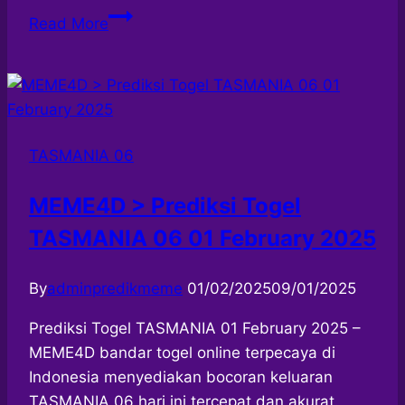
MEME4D
Read More
>
Prediksi
Togel
TASMANIA
06
TASMANIA 06
30
July
MEME4D > Prediksi Togel
2024
TASMANIA 06 01 February 2025
By
adminpredikmeme
01/02/2025
09/01/2025
Prediksi Togel TASMANIA 01 February 2025 –
MEME4D bandar togel online terpecaya di
Indonesia menyediakan bocoran keluaran
TASMANIA 06 hari ini tercepat dan akurat.