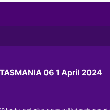
 TASMANIA 06 1 April 2024
D bandar togel online terpecaya di Indonesia meneydi