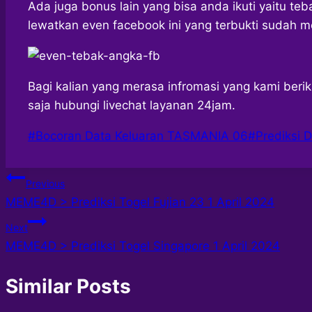
Ada juga bonus lain yang bisa anda ikuti yaitu t
lewatkan even facebook ini yang terbukti suda
Bagi kalian yang merasa infromasi yang kami berik
saja hubungi livechat layanan 24jam.
Post
#
Bocoran Data Keluaran TASMANIA 06
#
Prediksi 
Tags:
Post
Previous
MEME4D > Prediksi Togel Fujian 23 1 April 2024
navigation
Next
MEME4D > Prediksi Togel Singapore 1 April 2024
Similar Posts