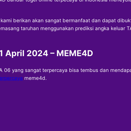
 kami berikan akan sangat bermanfaat dan dapat dibuk
emasang taruhan menggunakan prediksi angka keluar 
 1 April 2024 – MEME4D
NIA 06 yang sangat terpercaya bisa tembus dan mendap
terpercaya
meme4d.