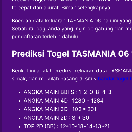
tercepat dan akurat. Simak selengkapnya
Bocoran data keluaran TASMANIA 06 hari ini yang
Sebab itu bagi anda yang ingin bergabung dan m
pendaftaran terlebih dahulu.
Prediksi Togel TASMANIA 06
Berikut ini adalah prediksi keluaran data TASMA
simak, dan mulailah pasang di situs
bandar togel 
ANGKA MAIN BBFS : 1-2-0-8-4-3
ANGKA MAIN 4D : 1280 * 1284
ANGKA MAIN 3D : 102 * 201
ANGKA MAIN 2D : 81* 30
TOP 2D (BB) : 12*10*18*14*13*21