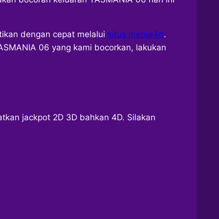
tikan dengan cepat melalui
situs meme4d
.
TASMANIA 06 yang kami bocorkan, lakukan
atkan jackpot 2D 3D bahkan 4D. Silakan