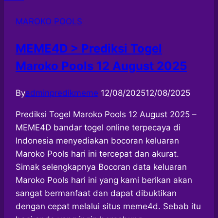
Lotto
MAROKO POOLS
05
July
MEME4D > Prediksi Togel
2025
Maroko Pools 12 August 2025
By
adminpredikmeme
12/08/2025
12/08/2025
Prediksi Togel Maroko Pools 12 August 2025 –
MEME4D bandar togel online terpecaya di
Indonesia menyediakan bocoran keluaran
Maroko Pools hari ini tercepat dan akurat.
Simak selengkapnya Bocoran data keluaran
Maroko Pools hari ini yang kami berikan akan
sangat bermanfaat dan dapat dibuktikan
dengan cepat melalui situs meme4d. Sebab itu