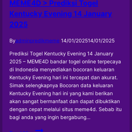
MEME4D > Prediksi Togel
2024
Kentucky Evening 14 January
2025
By
adminpredikmeme
14/01/2025
14/01/2025
Prediksi Togel Kentucky Evening 14 January
2025 – MEME4D bandar togel online terpecaya
di Indonesia menyediakan bocoran keluaran
Kentucky Evening hari ini tercepat dan akurat.
Simak selengkapnya Bocoran data keluaran
Kentucky Evening hari ini yang kami berikan
akan sangat bermanfaat dan dapat dibuktikan
dengan cepat melalui situs meme4d. Sebab itu
bagi anda yang ingin bergabung…
MEME4D