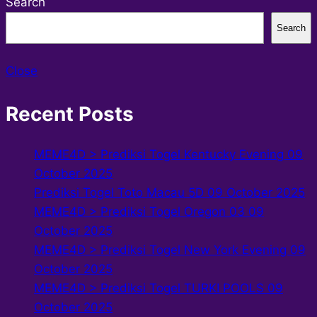
Search
Search
Close
Recent Posts
MEME4D > Prediksi Togel Kentucky Evening 09
October 2025
Prediksi Togel Toto Macau 5D 09 October 2025
MEME4D > Prediksi Togel Oregon 03 09
October 2025
MEME4D > Prediksi Togel New York Evening 09
October 2025
MEME4D > Prediksi Togel TURKI POOLS 09
October 2025