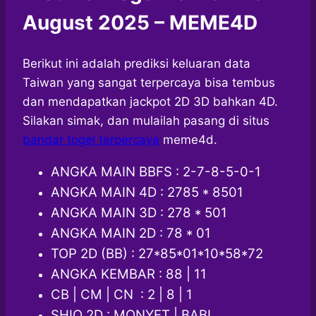
August 2025 – MEME4D
Berikut ini adalah prediksi keluaran data
Taiwan yang sangat terpercaya bisa tembus
dan mendapatkan jackpot 2D 3D bahkan 4D.
Silakan simak, dan mulailah pasang di situs
bandar togel terpercaya
meme4d.
ANGKA MAIN BBFS : 2-7-8-5-0-1
ANGKA MAIN 4D : 2785 * 8501
ANGKA MAIN 3D : 278 * 501
ANGKA MAIN 2D : 78 * 01
TOP 2D (BB) : 27*85*01*10*58*72
ANGKA KEMBAR : 88 | 11
CB | CM | CN : 2 | 8 | 1
SHIO 2D : MONYET | BABI