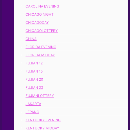
CAROLINA EVENING
CHICAGO NIGHT
CHICAGODAY
CHICAGOLOTTERY
CHINA
FLORIDA EVENING
FLORIDA MIDDAY
FUJIAN 12
FUJIAN 15
FUJIAN 20
FUJIAN 23
FUJIANLOTTERY
JAKARTA
JEPANG
KENTUCKY EVENING
KENTUCKY MIDDAY