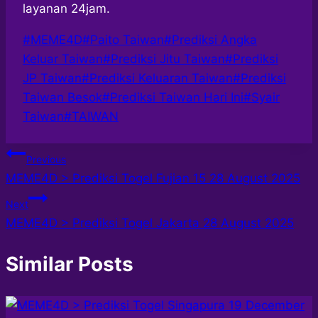
layanan 24jam.
Post
#
MEME4D
#
Paito Taiwan
#
Prediksi Angka
Tags:
Keluar Taiwan
#
Prediksi Jitu Taiwan
#
Prediksi
JP Taiwan
#
Prediksi Keluaran Taiwan
#
Prediksi
Taiwan Besok
#
Prediksi Taiwan Hari Ini
#
Syair
Taiwan
#
TAIWAN
Post
Previous
MEME4D > Prediksi Togel Fujian 15 28 August 2025
navigation
Next
MEME4D > Prediksi Togel Jakarta 28 August 2025
Similar Posts