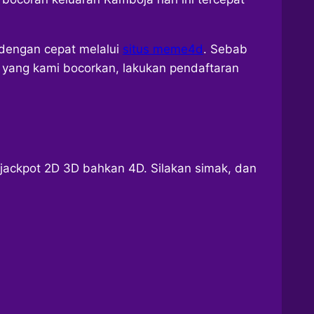
 dengan cepat melalui
situs meme4d
. Sebab
 yang kami bocorkan, lakukan pendaftaran
 jackpot 2D 3D bahkan 4D. Silakan simak, dan