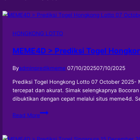
HONGKONG LOTTO
MEME4D > Prediksi Togel Hongkon
By
adminpredikmeme
07/10/2025
07/10/2025
Prediksi Togel Hongkong Lotto 07 October 2025- 
tercepat dan akurat. Simak selengkapnya Bocoran
dibuktikan dengan cepat melalui situs meme4d. 
MEME4D
Read More
>
Prediksi
Togel