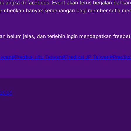
ebak angka di facebook. Event akan terus berjalan bahk
h memberikan banyak kemenangan bagi member setia m
an belum jelas, dan terlebih ingin mendapatkan freebe
aiwan
#
Prediksi Jitu Taiwan
#
Prediksi JP Taiwan
#
Prediks
 2024