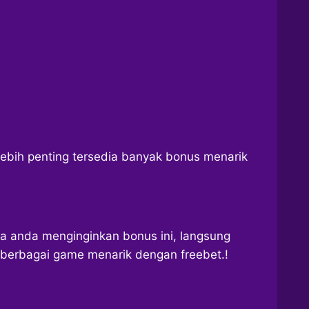
 lebih penting tersedia banyak bonus menarik
a anda menginginkan bonus ini, langsung
i berbagai game menarik dengan freebet.!