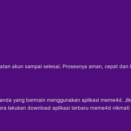
mbuatan akun sampai selesai. Prosesnya aman, cepat dan
i anda yang bermain menggunakan aplikasi meme4d. Jik
Segera lakukan download aplikasi terbaru meme4d nikmat