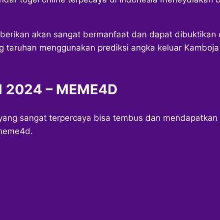
i berikan akan sangat bermanfaat dan dapat dibuktikan
g taruhan menggunakan prediksi angka keluar Kamboja
ril 2024 – MEME4D
a yang sangat terpercaya bisa tembus dan mendapatkan
eme4d.