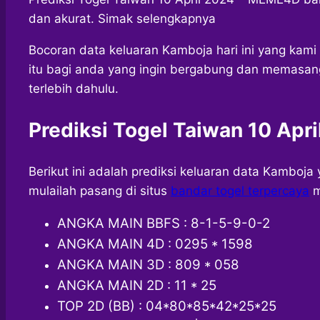
dan akurat. Simak selengkapnya
Bocoran data keluaran Kamboja hari ini yang kam
itu bagi anda yang ingin bergabung dan memasan
terlebih dahulu.
Prediksi Togel Taiwan 10 Ap
Berikut ini adalah prediksi keluaran data Kamboj
mulailah pasang di situs
bandar togel terpercaya
m
ANGKA MAIN BBFS : 8-1-5-9-0-2
ANGKA MAIN 4D : 0295 * 1598
ANGKA MAIN 3D : 809 * 058
ANGKA MAIN 2D : 11 * 25
TOP 2D (BB) : 04*80*85*42*25*25