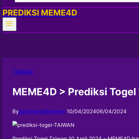
PREDIKSI MEME4D
TAIWAN
MEME4D > Prediksi Togel 
By
adminpredikmeme
10/04/2024
06/04/2024
Prediksi Togel Taiwan 10 April 2024 – MEME4D ban