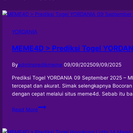
YORDANIA
MEME4D > Prediksi Togel YORDAN
By
adminpredikmeme
09/09/2025
09/09/2025
Prediksi Togel YORDANIA 09 September 2025 – ME
tercepat dan akurat. Simak selengkapnya Bocoran
dengan cepat melalui situs meme4d. Sebab itu b
MEME4D
Read More
>
Prediksi
Togel