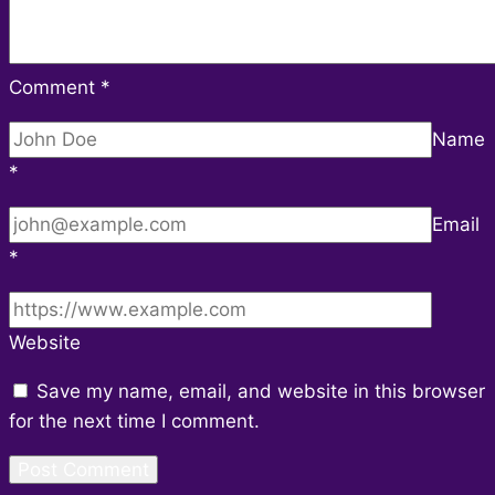
Comment
*
Name
*
Email
*
Website
Save my name, email, and website in this browser
for the next time I comment.