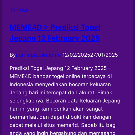
TURKI
JEPANG
POOLS
26
MEME4D > Prediksi Togel
June
Jepang 12 February 2025
2025
By
adminpredikmeme
12/02/2025
27/01/2025
Prediksi Togel Jepang 12 February 2025 –
MEME4D bandar togel online terpecaya di
Indonesia menyediakan bocoran keluaran
Jepang hari ini tercepat dan akurat. Simak
selengkapnya. Bocoran data keluaran Jepang
hari ini yang kami berikan akan sangat
bermanfaat dan dapat dibuktikan dengan
cepat melalui situs meme4d. Sebab itu bagi
anda yang ingin bergabung dan memasang