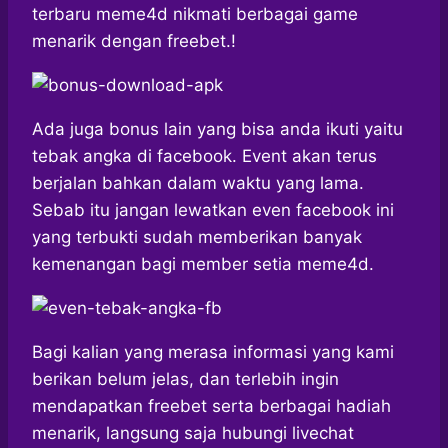
terbaru meme4d nikmati berbagai game
menarik dengan freebet.!
Ada juga bonus lain yang bisa anda ikuti yaitu
tebak angka di facebook. Event akan terus
berjalan bahkan dalam waktu yang lama.
Sebab itu jangan lewatkan even facebook ini
yang terbukti sudah memberikan banyak
kemenangan bagi member setia meme4d.
Bagi kalian yang merasa informasi yang kami
berikan belum jelas, dan terlebih ingin
mendapatkan freebet serta berbagai hadiah
menarik, langsung saja hubungi livechat