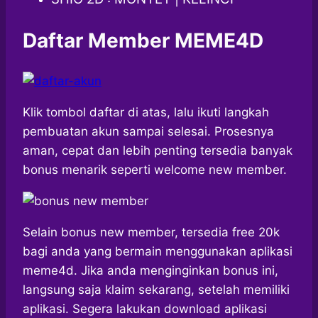
Daftar Member MEME4D
Klik tombol daftar di atas, lalu ikuti langkah
pembuatan akun sampai selesai. Prosesnya
aman, cepat dan lebih penting tersedia banyak
bonus menarik seperti welcome new member.
Selain bonus new member, tersedia free 20k
bagi anda yang bermain menggunakan aplikasi
meme4d. Jika anda menginginkan bonus ini,
langsung saja klaim sekarang, setelah memiliki
aplikasi. Segera lakukan download aplikasi