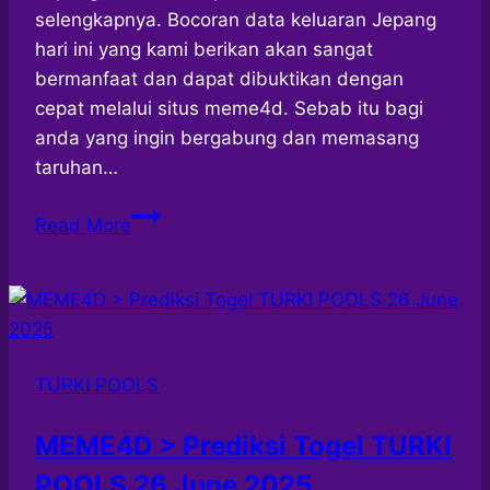
selengkapnya. Bocoran data keluaran Jepang
hari ini yang kami berikan akan sangat
bermanfaat dan dapat dibuktikan dengan
cepat melalui situs meme4d. Sebab itu bagi
anda yang ingin bergabung dan memasang
taruhan…
MEME4D
Read More
>
Prediksi
Togel
Jepang
19
TURKI POOLS
September
2024
MEME4D > Prediksi Togel TURKI
POOLS 26 June 2025