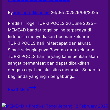
By
adminpredikmeme
26/06/2025
26/06/2025
Prediksi Togel TURKI POOLS 26 June 2025 –
MEME4D bandar togel online terpecaya di
Indonesia menyediakan bocoran keluaran
TURKI POOLS hari ini tercepat dan akurat.
Simak selengkapnya Bocoran data keluaran
TURKI POOLS hari ini yang kami berikan akan
sangat bermanfaat dan dapat dibuktikan
dengan cepat melalui situs meme4d. Sebab itu
bagi anda yang ingin bergabung…
MEME4D
Read More
>
Prediksi
Togel