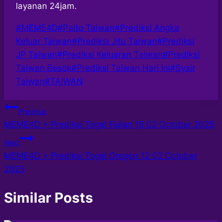
layanan 24jam.
Post
#
MEME4D
#
Paito Taiwan
#
Prediksi Angka
Tags:
Keluar Taiwan
#
Prediksi Jitu Taiwan
#
Prediksi
JP Taiwan
#
Prediksi Keluaran Taiwan
#
Prediksi
Taiwan Besok
#
Prediksi Taiwan Hari Ini
#
Syair
Taiwan
#
TAIWAN
Post
Previous
MEME4D > Prediksi Togel Fujian 15 02 October 2025
navigation
Next
MEME4D > Prediksi Togel Oregon 12 02 October
2025
Similar Posts