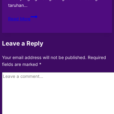
taruhan…
MEME4D
Read More
>
Prediksi
Togel
Leave a Reply
Jepang
12
Your email address will not be published.
February
Required
fields are marked
2025
*