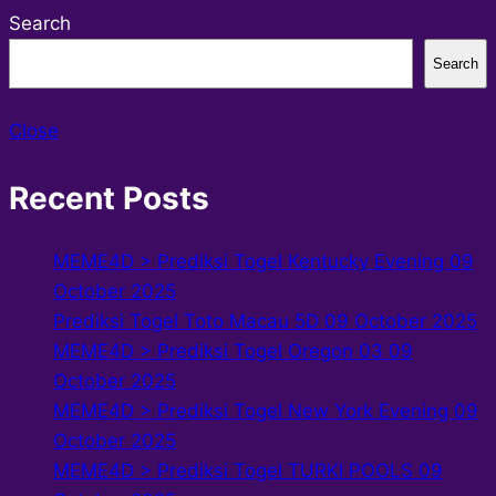
Search
Search
Close
Recent Posts
MEME4D > Prediksi Togel Kentucky Evening 09
October 2025
Prediksi Togel Toto Macau 5D 09 October 2025
MEME4D > Prediksi Togel Oregon 03 09
October 2025
MEME4D > Prediksi Togel New York Evening 09
October 2025
MEME4D > Prediksi Togel TURKI POOLS 09