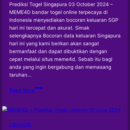
Prediksi Togel Singapura 03 October 2024 –
MEME4D bandar togel online terpecaya di
Indonesia menyediakan bocoran keluaran SGP
hari ini tercepat dan akurat. Simak
selengkapnya Bocoran data keluaran Singapura
hari ini yang kami berikan akan sangat
bermanfaat dan dapat dibuktikan dengan
cepat melalui situs meme4d. Sebab itu bagi
anda yang ingin bergabung dan memasang
taruhan…
MEME4D
Read More
>
Prediksi
Togel
Singapura
LIBANON
03