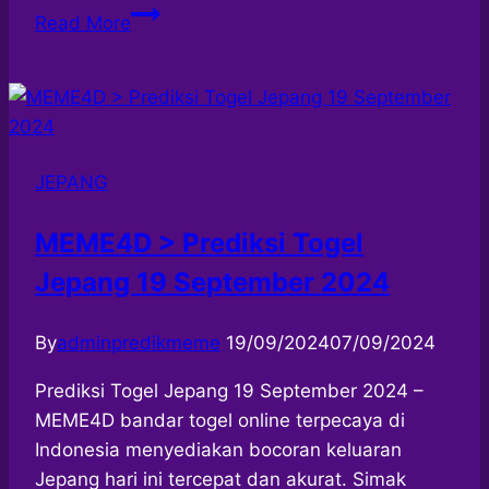
MEME4D
Read More
>
Prediksi
Togel
Libanon
10
JEPANG
June
2024
MEME4D > Prediksi Togel
Jepang 19 September 2024
By
adminpredikmeme
19/09/2024
07/09/2024
Prediksi Togel Jepang 19 September 2024 –
MEME4D bandar togel online terpecaya di
Indonesia menyediakan bocoran keluaran
Jepang hari ini tercepat dan akurat. Simak