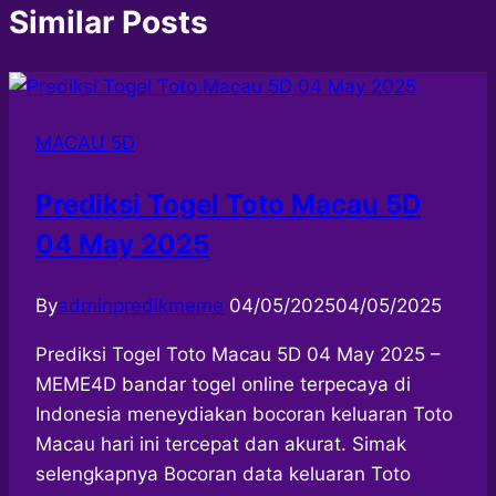
Similar Posts
MACAU 5D
Prediksi Togel Toto Macau 5D
04 May 2025
By
adminpredikmeme
04/05/2025
04/05/2025
Prediksi Togel Toto Macau 5D 04 May 2025 –
MEME4D bandar togel online terpecaya di
Indonesia meneydiakan bocoran keluaran Toto
Macau hari ini tercepat dan akurat. Simak
selengkapnya Bocoran data keluaran Toto