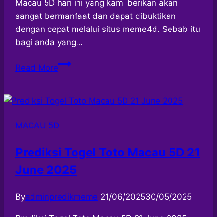
Macau 5D hari ini yang kami berikan akan
sangat bermanfaat dan dapat dibuktikan
dengan cepat melalui situs meme4d. Sebab itu
bagi anda yang…
Prediksi
Read More
Togel
Toto
Macau
5D
MACAU 5D
07
May
Prediksi Togel Toto Macau 5D 21
2025
June 2025
By
adminpredikmeme
21/06/2025
30/05/2025