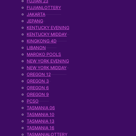
FUJIAN 23
FUJIANLOTTERY
JAKARTA
JEPANG
KENTUCKY EVENING
KENTUCKY MIDDAY
KINGKONG 4D
LIBANON
MAROKO POOLS
NEW YORK EVENING
NEW YORK MIDDAY
OREGON 12
OREGON 3
OREGON 6
OREGON 9
PCSO
TASMANIA 06
TASMANIA 10
TASMANIA 13
TASMANIA 16
TASMANIALOTTERY