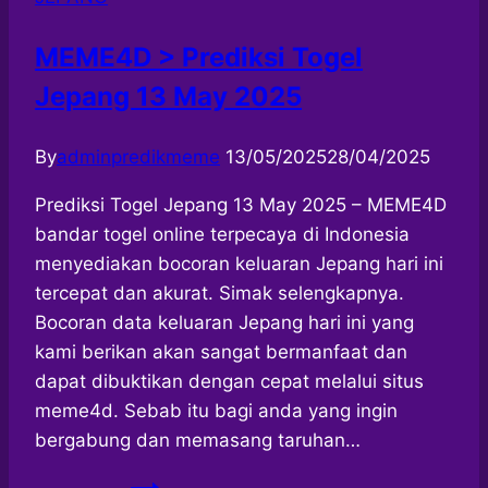
27
October
MEME4D > Prediksi Togel
2024
Jepang 13 May 2025
By
adminpredikmeme
13/05/2025
28/04/2025
Prediksi Togel Jepang 13 May 2025 – MEME4D
bandar togel online terpecaya di Indonesia
menyediakan bocoran keluaran Jepang hari ini
tercepat dan akurat. Simak selengkapnya.
Bocoran data keluaran Jepang hari ini yang
kami berikan akan sangat bermanfaat dan
dapat dibuktikan dengan cepat melalui situs
meme4d. Sebab itu bagi anda yang ingin
bergabung dan memasang taruhan…
MEME4D