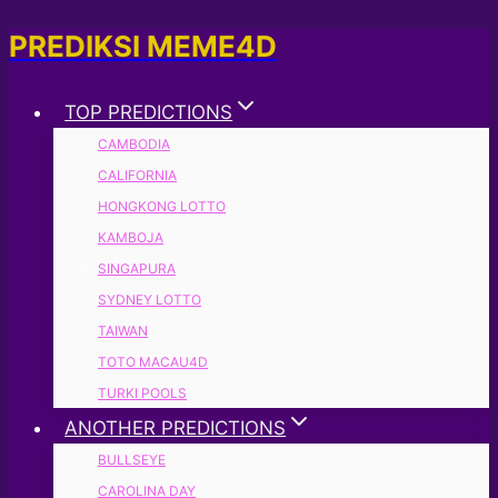
PREDIKSI MEME4D
Skip
to
content
TOP PREDICTIONS
CAMBODIA
CALIFORNIA
HONGKONG LOTTO
KAMBOJA
SINGAPURA
SYDNEY LOTTO
TAIWAN
TOTO MACAU4D
TURKI POOLS
ANOTHER PREDICTIONS
BULLSEYE
CAROLINA DAY