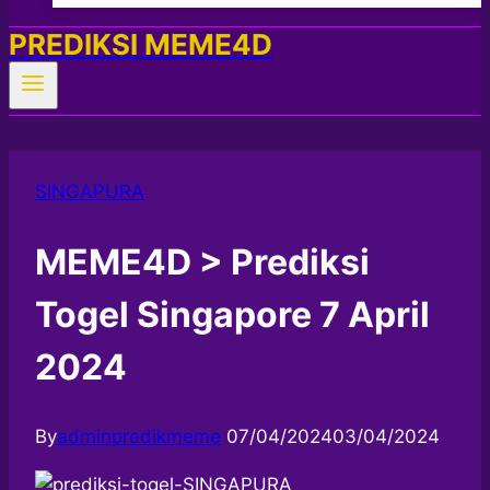
PREDIKSI MEME4D
SINGAPURA
MEME4D > Prediksi
Togel Singapore 7 April
2024
By
adminpredikmeme
07/04/2024
03/04/2024