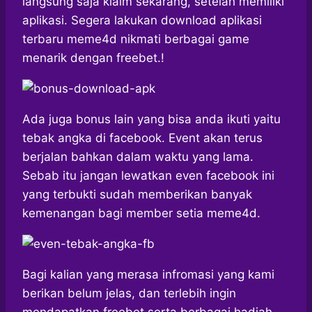
langsung saja klaim sekarang, setelah memiliki
aplikasi. Segera lakukan download aplikasi
terbaru meme4d nikmati berbagai game
menarik dengan freebet.!
Ada juga bonus lain yang bisa anda ikuti yaitu
tebak angka di facebook. Event akan terus
berjalan bahkan dalam waktu yang lama.
Sebab itu jangan lewatkan even facebook ini
yang terbukti sudah memberikan banyak
kemenangan bagi member setia meme4d.
Bagi kalian yang merasa infromasi yang kami
berikan belum jelas, dan terlebih ingin