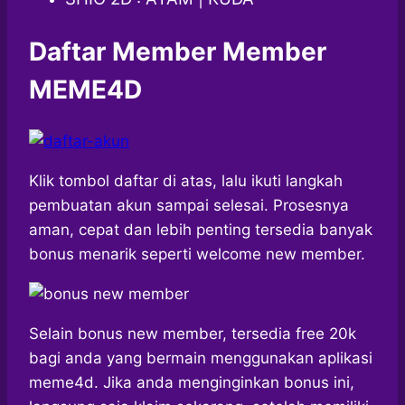
Daftar Member Member
MEME4D
Klik tombol daftar di atas, lalu ikuti langkah
pembuatan akun sampai selesai. Prosesnya
aman, cepat dan lebih penting tersedia banyak
bonus menarik seperti welcome new member.
Selain bonus new member, tersedia free 20k
bagi anda yang bermain menggunakan aplikasi
meme4d. Jika anda menginginkan bonus ini,