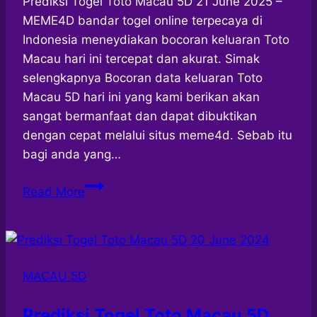
Prediksi Togel Toto Macau 5D 21 June 2025 –
MEME4D bandar togel online terpecaya di
Indonesia meneydiakan bocoran keluaran Toto
Macau hari ini tercepat dan akurat. Simak
selengkapnya Bocoran data keluaran Toto
Macau 5D hari ini yang kami berikan akan
sangat bermanfaat dan dapat dibuktikan
dengan cepat melalui situs meme4d. Sebab itu
bagi anda yang…
Prediksi
Read More
Togel
Toto
Macau
5D
MACAU 5D
21
June
Prediksi Togel Toto Macau 5D