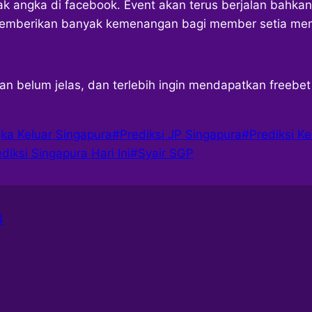
ebak angka di facebook. Event akan terus berjalan bahk
h memberikan banyak kemenangan bagi member setia m
an belum jelas, dan terlebih ingin mendapatkan freebe
gka Keluar Singapura
#
Prediksi JP Singapura
#
Prediksi K
diksi Singapura Hari Ini
#
Syair SGP
4