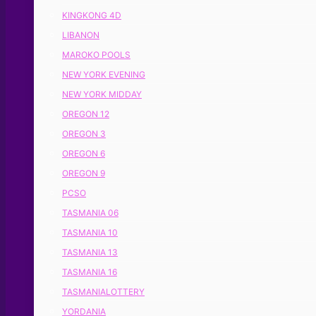
KINGKONG 4D
LIBANON
MAROKO POOLS
NEW YORK EVENING
NEW YORK MIDDAY
OREGON 12
OREGON 3
OREGON 6
OREGON 9
PCSO
TASMANIA 06
TASMANIA 10
TASMANIA 13
TASMANIA 16
TASMANIALOTTERY
YORDANIA