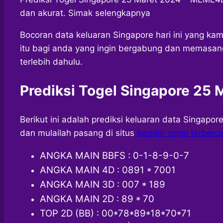
dan akurat. Simak selengkapnya
Bocoran data keluaran Singapore hari ini yang ka
itu bagi anda yang ingin bergabung dan memasan
terlebih dahulu.
Prediksi Togel Singapore 25
Berikut ini adalah prediksi keluaran data Singap
dan mulailah pasang di situs
bandar togel terperc
ANGKA MAIN BBFS : 0-1-8-9-0-7
ANGKA MAIN 4D : 0891 * 7001
ANGKA MAIN 3D : 007 * 189
ANGKA MAIN 2D : 89 * 70
TOP 2D (BB) : 00*78*89*18*70*71