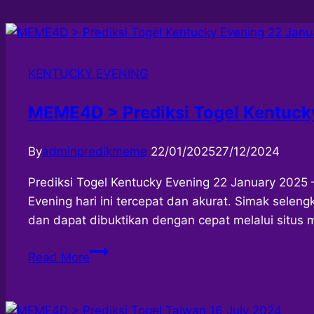
KENTUCKY EVENING
MEME4D > Prediksi Togel Kentuck
By
adminpredikmeme
22/01/2025
27/12/2024
Prediksi Togel Kentucky Evening 22 January 2025
Evening hari ini tercepat dan akurat. Simak selen
dan dapat dibuktikan dengan cepat melalui situs
MEME4D
Read More
>
Prediksi
Togel