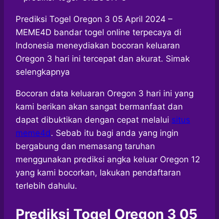
Prediksi Togel Oregon 3 05 April 2024 –
MEME4D bandar togel online terpecaya di
Indonesia meneydiakan bocoran keluaran
Oregon 3 hari ini tercepat dan akurat. Simak
selengkapnya
Bocoran data keluaran Oregon 3 hari ini yang
kami berikan akan sangat bermanfaat dan
dapat dibuktikan dengan cepat melalui
situs
meme4d
. Sebab itu bagi anda yang ingin
bergabung dan memasang taruhan
menggunakan prediksi angka keluar Oregon 12
yang kami bocorkan, lakukan pendaftaran
terlebih dahulu.
Prediksi Togel Oregon 3 05