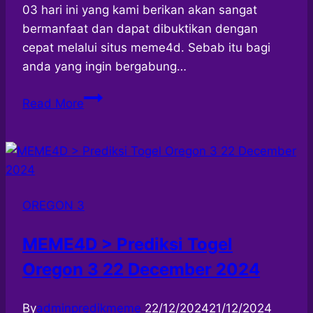
03 hari ini yang kami berikan akan sangat
bermanfaat dan dapat dibuktikan dengan
cepat melalui situs meme4d. Sebab itu bagi
anda yang ingin bergabung…
MEME4D
Read More
>
Prediksi
Togel
Oregon
03
OREGON 3
22
April
MEME4D > Prediksi Togel
2025
Oregon 3 22 December 2024
By
adminpredikmeme
22/12/2024
21/12/2024