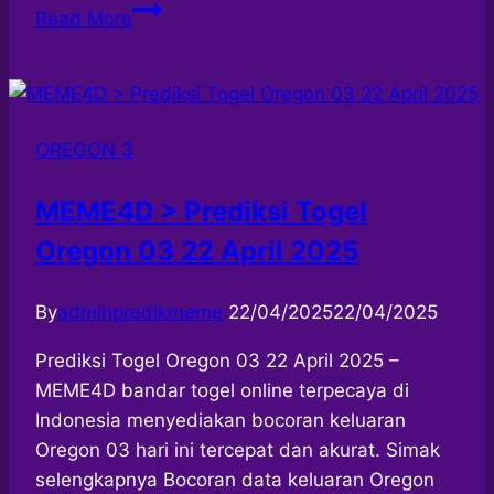
MEME4D
Read More
>
Prediksi
Togel
Oregon
OREGON 3
3
28
MEME4D > Prediksi Togel
November
Oregon 03 22 April 2025
2024
By
adminpredikmeme
22/04/2025
22/04/2025
Prediksi Togel Oregon 03 22 April 2025 –
MEME4D bandar togel online terpecaya di
Indonesia menyediakan bocoran keluaran
Oregon 03 hari ini tercepat dan akurat. Simak
selengkapnya Bocoran data keluaran Oregon