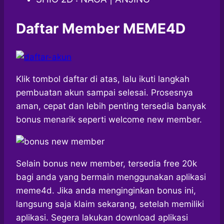
Daftar Member MEME4D
Klik tombol daftar di atas, lalu ikuti langkah
pembuatan akun sampai selesai. Prosesnya
aman, cepat dan lebih penting tersedia banyak
bonus menarik seperti welcome new member.
Selain bonus new member, tersedia free 20k
bagi anda yang bermain menggunakan aplikasi
meme4d. Jika anda menginginkan bonus ini,
langsung saja klaim sekarang, setelah memiliki
aplikasi. Segera lakukan download aplikasi