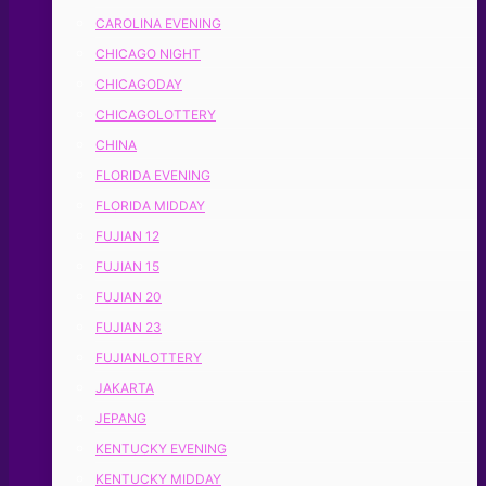
CAROLINA EVENING
CHICAGO NIGHT
CHICAGODAY
CHICAGOLOTTERY
CHINA
FLORIDA EVENING
FLORIDA MIDDAY
FUJIAN 12
FUJIAN 15
FUJIAN 20
FUJIAN 23
FUJIANLOTTERY
JAKARTA
JEPANG
KENTUCKY EVENING
KENTUCKY MIDDAY