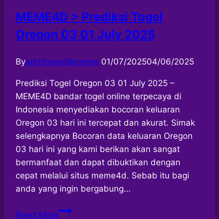
MEME4D > Prediksi Togel
Oregon 03 01 July 2025
By
adminpredikmeme
01/07/2025
04/06/2025
Prediksi Togel Oregon 03 01 July 2025 –
MEME4D bandar togel online terpecaya di
Indonesia menyediakan bocoran keluaran
Oregon 03 hari ini tercepat dan akurat. Simak
selengkapnya Bocoran data keluaran Oregon
03 hari ini yang kami berikan akan sangat
bermanfaat dan dapat dibuktikan dengan
cepat melalui situs meme4d. Sebab itu bagi
anda yang ingin bergabung…
MEME4D
Read More