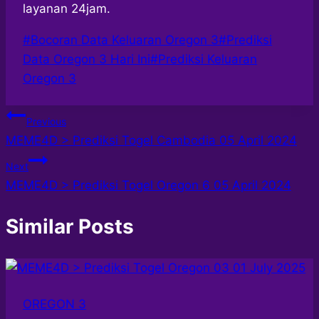
layanan 24jam.
Post
#
Bocoran Data Keluaran Oregon 3
#
Prediksi
Tags:
Data Oregon 3 Hari Ini
#
Prediksi Keluaran
Oregon 3
Post
Previous
MEME4D > Prediksi Togel Cambodia 05 April 2024
navigation
Next
MEME4D > Prediksi Togel Oregon 6 05 April 2024
Similar Posts
OREGON 3