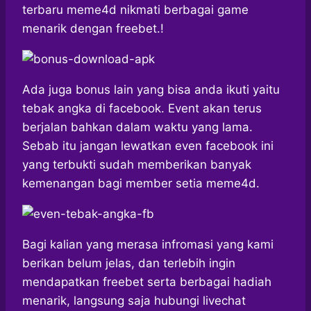
terbaru meme4d nikmati berbagai game
menarik dengan freebet.!
Ada juga bonus lain yang bisa anda ikuti yaitu
tebak angka di facebook. Event akan terus
berjalan bahkan dalam waktu yang lama.
Sebab itu jangan lewatkan even facebook ini
yang terbukti sudah memberikan banyak
kemenangan bagi member setia meme4d.
Bagi kalian yang merasa infromasi yang kami
berikan belum jelas, dan terlebih ingin
mendapatkan freebet serta berbagai hadiah
menarik, langsung saja hubungi livechat