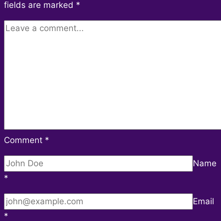
fields are marked
September
*
2024
Comment
*
Name
*
Email
*