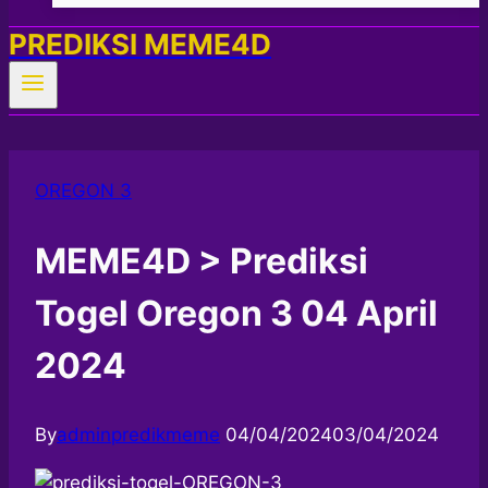
PREDIKSI MEME4D
OREGON 3
MEME4D > Prediksi
Togel Oregon 3 04 April
2024
By
adminpredikmeme
04/04/2024
03/04/2024