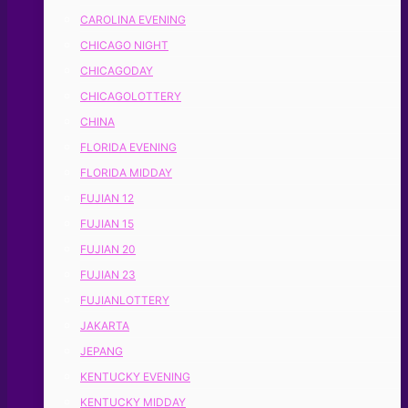
CAROLINA EVENING
CHICAGO NIGHT
CHICAGODAY
CHICAGOLOTTERY
CHINA
FLORIDA EVENING
FLORIDA MIDDAY
FUJIAN 12
FUJIAN 15
FUJIAN 20
FUJIAN 23
FUJIANLOTTERY
JAKARTA
JEPANG
KENTUCKY EVENING
KENTUCKY MIDDAY