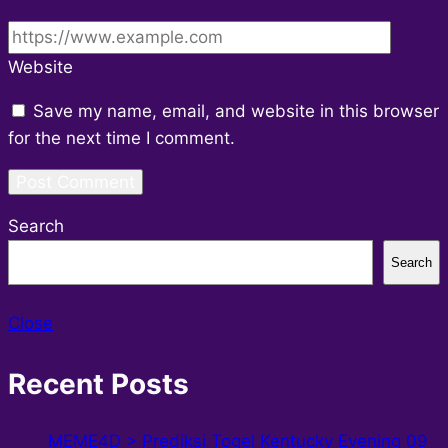
Website
Save my name, email, and website in this browser
for the next time I comment.
Search
Search
Close
Recent Posts
MEME4D > Prediksi Togel Kentucky Evening 09