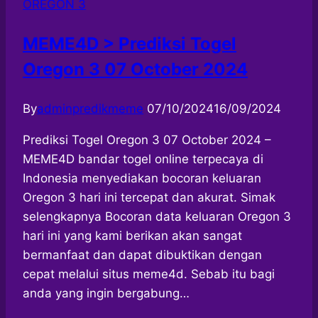
OREGON 3
MEME4D > Prediksi Togel
Oregon 3 07 October 2024
By
adminpredikmeme
07/10/2024
16/09/2024
Prediksi Togel Oregon 3 07 October 2024 –
MEME4D bandar togel online terpecaya di
Indonesia menyediakan bocoran keluaran
Oregon 3 hari ini tercepat dan akurat. Simak
selengkapnya Bocoran data keluaran Oregon 3
hari ini yang kami berikan akan sangat
bermanfaat dan dapat dibuktikan dengan
cepat melalui situs meme4d. Sebab itu bagi
anda yang ingin bergabung…