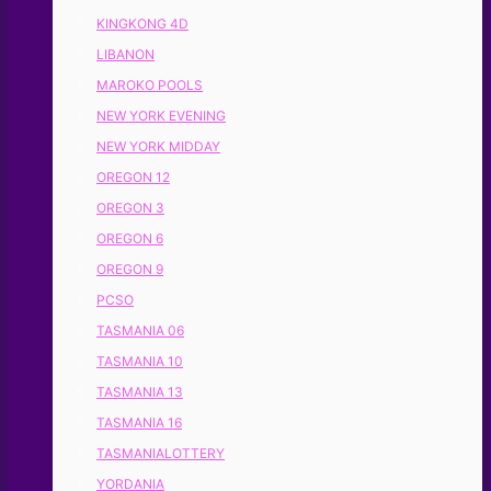
KINGKONG 4D
LIBANON
MAROKO POOLS
NEW YORK EVENING
NEW YORK MIDDAY
OREGON 12
OREGON 3
OREGON 6
OREGON 9
PCSO
TASMANIA 06
TASMANIA 10
TASMANIA 13
TASMANIA 16
TASMANIALOTTERY
YORDANIA