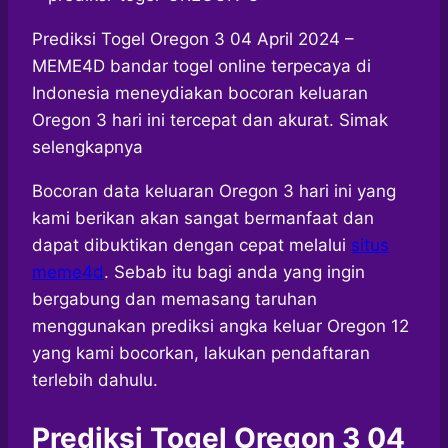
Prediksi Togel Oregon 3 04 April 2024 –
MEME4D bandar togel online terpecaya di
Indonesia meneydiakan bocoran keluaran
Oregon 3 hari ini tercepat dan akurat. Simak
selengkapnya
Bocoran data keluaran Oregon 3 hari ini yang
kami berikan akan sangat bermanfaat dan
dapat dibuktikan dengan cepat melalui
situs
meme4d
. Sebab itu bagi anda yang ingin
bergabung dan memasang taruhan
menggunakan prediksi angka keluar Oregon 12
yang kami bocorkan, lakukan pendaftaran
terlebih dahulu.
Prediksi Togel Oregon 3 04