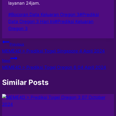
layanan 24jam.
Post
#
Bocoran Data Keluaran Oregon 3
#
Prediksi
Tags:
Data Oregon 3 Hari Ini
#
Prediksi Keluaran
Oregon 3
Post
Previous
MEME4D > Prediksi Togel Singapore 4 April 2024
navigation
Next
MEME4D > Prediksi Togel Oregon 6 04 April 2024
Similar Posts