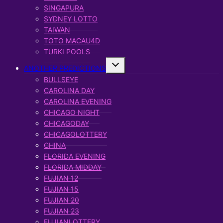
SINGAPURA
SYDNEY LOTTO
TAIWAN
TOTO MACAU4D
TURKI POOLS
Toggle
ANOTHER PREDICTIONS
child
menu
BULLSEYE
CAROLINA DAY
CAROLINA EVENING
CHICAGO NIGHT
CHICAGODAY
CHICAGOLOTTERY
CHINA
FLORIDA EVENING
FLORIDA MIDDAY
FUJIAN 12
FUJIAN 15
FUJIAN 20
FUJIAN 23
FUJIANLOTTERY