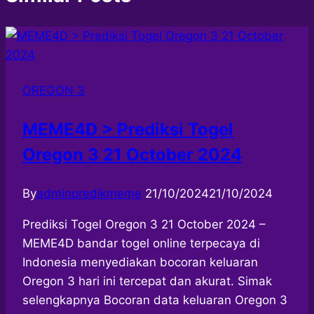
OREGON 3
MEME4D > Prediksi Togel
Oregon 3 21 October 2024
By
adminpredikmeme
21/10/2024
21/10/2024
Prediksi Togel Oregon 3 21 October 2024 –
MEME4D bandar togel online terpecaya di
Indonesia menyediakan bocoran keluaran
Oregon 3 hari ini tercepat dan akurat. Simak
selengkapnya Bocoran data keluaran Oregon 3