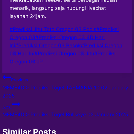
mendapatkan freebet serta berbagai hadiah
menarik, langsung saja hubungi livechat
layanan 24jam.
Post
#
Prediksi Jitu Toto Oregon 03 Pools
#
Prediksi
Tags:
Oregon 03
#
Prediksi Oregon 03 4D Hari
Ini
#
Prediksi Oregon 03 Besok
#
Prediksi Oregon
03 Hari Ini
#
Prediksi Oregon 03 Jitu
#
Prediksi
Oregon 03 JP
Post
Previous
MEME4D > Prediksi Togel TASMANIA 10 02 January
navigation
2025
Next
MEME4D > Prediksi Togel Bullseye 02 January 2025
Similar Posts