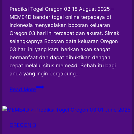
Prediksi Togel Oregon 03 18 August 2025 –
MEME4D bandar togel online terpecaya di
Indonesia menyediakan bocoran keluaran
Oregon 03 hari ini tercepat dan akurat. Simak
selengkapnya Bocoran data keluaran Oregon
03 hari ini yang kami berikan akan sangat
bermanfaat dan dapat dibuktikan dengan
cepat melalui situs meme4d. Sebab itu bagi
anda yang ingin bergabung…
MEME4D
Read More
>
Prediksi
Togel
Oregon
OREGON 3
03