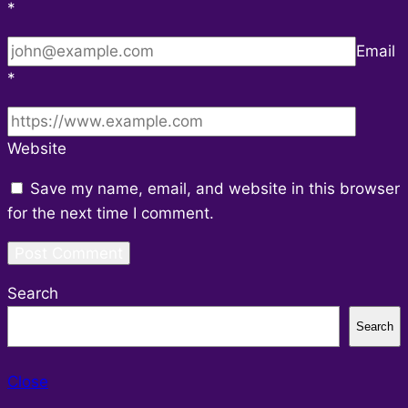
*
Email
*
Website
Save my name, email, and website in this browser
for the next time I comment.
Search
Search
Close