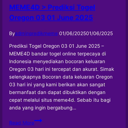
18
MEME4D > Prediksi Togel
August
Oregon 03 01 June 2025
2025
By
adminpredikmeme
01/06/2025
01/06/2025
Prediksi Togel Oregon 03 01 June 2025 –
MEME4D bandar togel online terpecaya di
Indonesia menyediakan bocoran keluaran
Oregon 03 hari ini tercepat dan akurat. Simak
selengkapnya Bocoran data keluaran Oregon
03 hari ini yang kami berikan akan sangat
bermanfaat dan dapat dibuktikan dengan
cepat melalui situs meme4d. Sebab itu bagi
anda yang ingin bergabung…
MEME4D
Read More
>