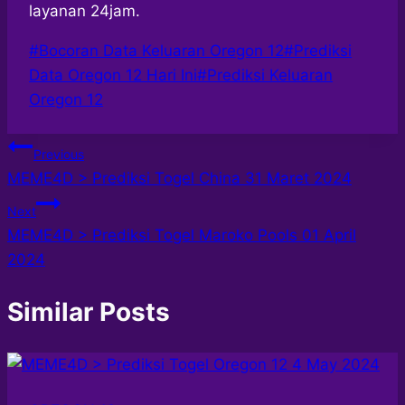
layanan 24jam.
Post
#
Bocoran Data Keluaran Oregon 12
#
Prediksi
Tags:
Data Oregon 12 Hari Ini
#
Prediksi Keluaran
Oregon 12
Post
Previous
MEME4D > Prediksi Togel China 31 Maret 2024
navigation
Next
MEME4D > Prediksi Togel Maroko Pools 01 April
2024
Similar Posts