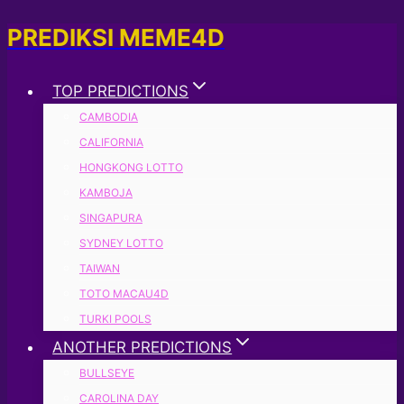
PREDIKSI MEME4D
Skip
to
content
TOP PREDICTIONS
CAMBODIA
CALIFORNIA
HONGKONG LOTTO
KAMBOJA
SINGAPURA
SYDNEY LOTTO
TAIWAN
TOTO MACAU4D
TURKI POOLS
ANOTHER PREDICTIONS
BULLSEYE
CAROLINA DAY