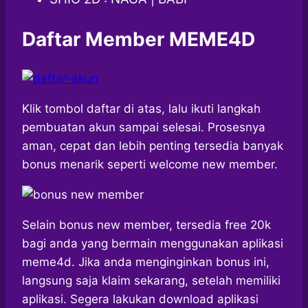
Daftar Member MEME4D
Klik tombol daftar di atas, lalu ikuti langkah
pembuatan akun sampai selesai. Prosesnya
aman, cepat dan lebih penting tersedia banyak
bonus menarik seperti welcome new member.
Selain bonus new member, tersedia free 20k
bagi anda yang bermain menggunakan aplikasi
meme4d. Jika anda menginginkan bonus ini,
langsung saja klaim sekarang, setelah memiliki
aplikasi. Segera lakukan download aplikasi