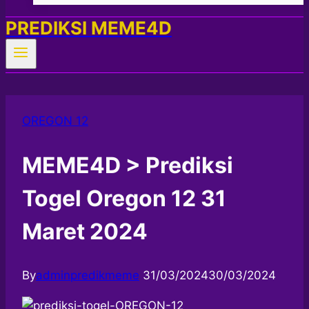
PREDIKSI MEME4D
OREGON 12
MEME4D > Prediksi
Togel Oregon 12 31
Maret 2024
By
adminpredikmeme
31/03/2024
30/03/2024