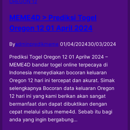
OREGON 12
12
13
MEME4D > Prediksi Togel
December
Oregon 12 01 April 2024
2024
By
adminpredikmeme
01/04/2024
30/03/2024
Prediksi Togel Oregon 12 01 Aprilw 2024 –
MEME4D bandar togel online terpecaya di
Indonesia meneydiakan bocoran keluaran
Oregon 12 hari ini tercepat dan akurat. Simak
selengkapnya Bocoran data keluaran Oregon
12 hari ini yang kami berikan akan sangat
bermanfaat dan dapat dibuktikan dengan
cepat melalui situs meme4d. Sebab itu bagi
anda yang ingin bergabung…