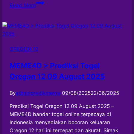
MEME4D
Read More
>
Prediksi
Togel
Oregon
12
OREGON 12
4
May
MEME4D > Prediksi Togel
2024
Oregon 12 09 August 2025
By
adminpredikmeme
09/08/2025
22/06/2025
Prediksi Togel Oregon 12 09 August 2025 –
MEME4D bandar togel online terpecaya di
Indonesia menyediakan bocoran keluaran
Oregon 12 hari ini tercepat dan akurat. Simak