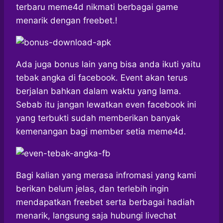
terbaru meme4d nikmati berbagai game
menarik dengan freebet.!
Ada juga bonus lain yang bisa anda ikuti yaitu
tebak angka di facebook. Event akan terus
berjalan bahkan dalam waktu yang lama.
Sebab itu jangan lewatkan even facebook ini
yang terbukti sudah memberikan banyak
kemenangan bagi member setia meme4d.
Bagi kalian yang merasa infromasi yang kami
berikan belum jelas, dan terlebih ingin
mendapatkan freebet serta berbagai hadiah
menarik, langsung saja hubungi livechat