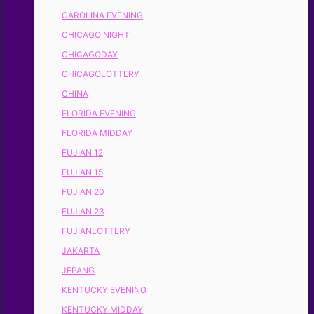
CAROLINA EVENING
CHICAGO NIGHT
CHICAGODAY
CHICAGOLOTTERY
CHINA
FLORIDA EVENING
FLORIDA MIDDAY
FUJIAN 12
FUJIAN 15
FUJIAN 20
FUJIAN 23
FUJIANLOTTERY
JAKARTA
JEPANG
KENTUCKY EVENING
KENTUCKY MIDDAY