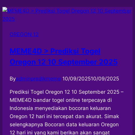
OREGON 12
MEME4D > Prediksi Togel
Oregon 12 10 September 2025
By
adminpredikmeme
10/09/2025
10/09/2025
Prediksi Togel Oregon 12 10 September 2025 –
MEME4D bandar togel online terpecaya di
Indonesia menyediakan bocoran keluaran
Oregon 12 hari ini tercepat dan akurat. Simak
selengkapnya Bocoran data keluaran Oregon
12 hari ini yang kami berikan akan sangat