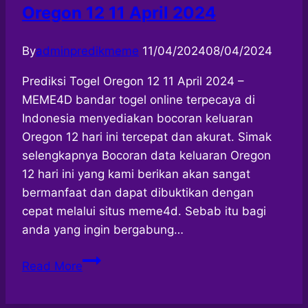
Oregon 12 11 April 2024
2025
By
adminpredikmeme
11/04/2024
08/04/2024
Prediksi Togel Oregon 12 11 April 2024 –
MEME4D bandar togel online terpecaya di
Indonesia menyediakan bocoran keluaran
Oregon 12 hari ini tercepat dan akurat. Simak
selengkapnya Bocoran data keluaran Oregon
12 hari ini yang kami berikan akan sangat
bermanfaat dan dapat dibuktikan dengan
cepat melalui situs meme4d. Sebab itu bagi
anda yang ingin bergabung…
MEME4D
Read More
>
Prediksi