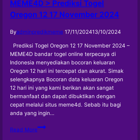
MEME4D > Prediksi Togel
2024
Oregon 12 17 November 2024
By
adminpredikmeme
17/11/2024
13/10/2024
Prediksi Togel Oregon 12 17 November 2024 –
MEME4D bandar togel online terpecaya di
Indonesia menyediakan bocoran keluaran
Oregon 12 hari ini tercepat dan akurat. Simak
selengkapnya Bocoran data keluaran Oregon
12 hari ini yang kami berikan akan sangat
bermanfaat dan dapat dibuktikan dengan
cepat melalui situs meme4d. Sebab itu bagi
anda yang ingin…
MEME4D
Read More
>