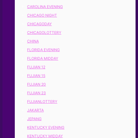
CAROLINA EVENING
CHICAGO NIGHT
CHICAGODAY
CHICAGOLOTTERY
CHINA
FLORIDA EVENING
FLORIDA MIDDAY
FUJIAN 12
FUJIAN 15
FUJIAN 20
FUJIAN 23
FUJIANLOTTERY
JAKARTA
JEPANG
KENTUCKY EVENING
KENTUCKY MIDDAY