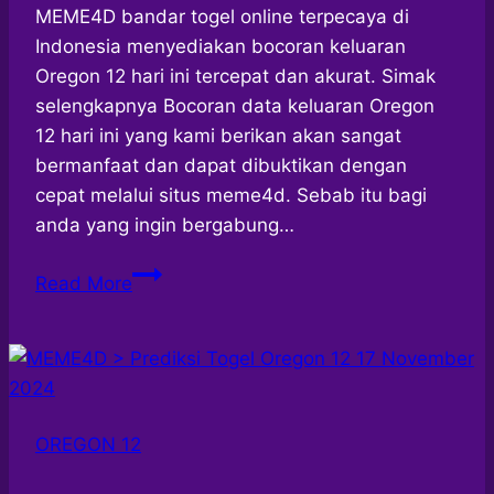
MEME4D bandar togel online terpecaya di
Indonesia menyediakan bocoran keluaran
Oregon 12 hari ini tercepat dan akurat. Simak
selengkapnya Bocoran data keluaran Oregon
12 hari ini yang kami berikan akan sangat
bermanfaat dan dapat dibuktikan dengan
cepat melalui situs meme4d. Sebab itu bagi
anda yang ingin bergabung…
MEME4D
Read More
>
Prediksi
Togel
Oregon
12
OREGON 12
16
July