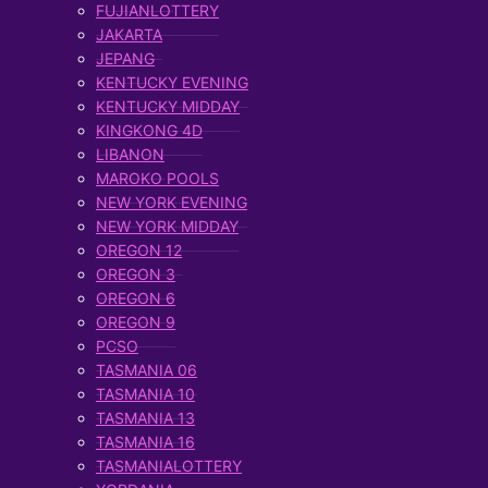
FUJIANLOTTERY
JAKARTA
JEPANG
KENTUCKY EVENING
KENTUCKY MIDDAY
KINGKONG 4D
LIBANON
MAROKO POOLS
NEW YORK EVENING
NEW YORK MIDDAY
OREGON 12
OREGON 3
OREGON 6
OREGON 9
PCSO
TASMANIA 06
TASMANIA 10
TASMANIA 13
TASMANIA 16
TASMANIALOTTERY