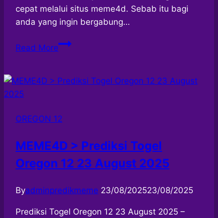
cepat melalui situs meme4d. Sebab itu bagi
anda yang ingin bergabung…
MEME4D
Read More
>
Prediksi
Togel
Oregon
12
OREGON 12
05
April
MEME4D > Prediksi Togel
2025
Oregon 12 23 August 2025
By
adminpredikmeme
23/08/2025
23/08/2025
Prediksi Togel Oregon 12 23 August 2025 –