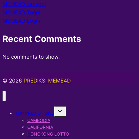
MEME4D Jackpot
MEME4D Togel
MEME4D Login
Recent Comments
No comments to show.
© 2026
PREDIKSI MEME4D
Toggle
TOP PREDICTIONS
child
menu
CAMBODIA
CALIFORNIA
HONGKONG LOTTO