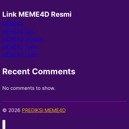
Link MEME4D Resmi
MEME4D
MEME4D Slot
MEME4D Jackpot
MEME4D Togel
MEME4D Login
Recent Comments
No comments to show.
© 2026
PREDIKSI MEME4D