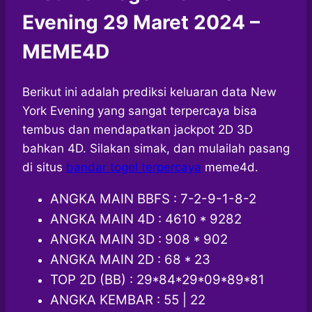
Evening 29 Maret 2024 –
MEME4D
Berikut ini adalah prediksi keluaran data New
York Evening yang sangat terpercaya bisa
tembus dan mendapatkan jackpot 2D 3D
bahkan 4D. Silakan simak, dan mulailah pasang
di situs
bandar togel terpercaya
meme4d.
ANGKA MAIN BBFS : 7-2-9-1-8-2
ANGKA MAIN 4D : 4610 * 9282
ANGKA MAIN 3D : 908 * 902
ANGKA MAIN 2D : 68 * 23
TOP 2D (BB) : 29*84*29*09*89*81
ANGKA KEMBAR : 55 | 22