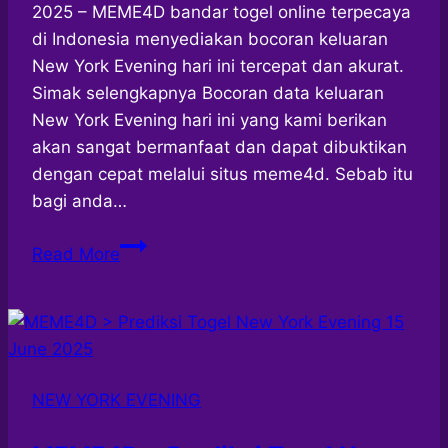
2025 – MEME4D bandar togel online terpecaya
di Indonesia menyediakan bocoran keluaran
New York Evening hari ini tercepat dan akurat.
Simak selengkapnya Bocoran data keluaran
New York Evening hari ini yang kami berikan
akan sangat bermanfaat dan dapat dibuktikan
dengan cepat melalui situs meme4d. Sebab itu
bagi anda…
MEME4D
Read More
>
Prediksi
Togel
New
York
NEW YORK EVENING
Evening
30