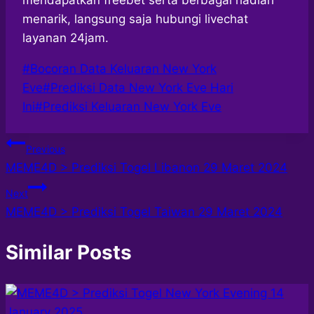
mendapatkan freebet serta berbagai hadiah
menarik, langsung saja hubungi livechat
layanan 24jam.
Post
#
Bocoran Data Keluaran New York
Tags:
Eve
#
Prediksi Data New York Eve Hari
Ini
#
Prediksi Keluaran New York Eve
Post
Previous
MEME4D > Prediksi Togel Libanon 29 Maret 2024
navigation
Next
MEME4D > Prediksi Togel Taiwan 29 Maret 2024
Similar Posts