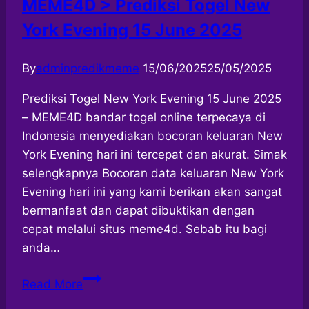
MEME4D > Prediksi Togel New
September
York Evening 15 June 2025
2025
By
adminpredikmeme
15/06/2025
25/05/2025
Prediksi Togel New York Evening 15 June 2025
– MEME4D bandar togel online terpecaya di
Indonesia menyediakan bocoran keluaran New
York Evening hari ini tercepat dan akurat. Simak
selengkapnya Bocoran data keluaran New York
Evening hari ini yang kami berikan akan sangat
bermanfaat dan dapat dibuktikan dengan
cepat melalui situs meme4d. Sebab itu bagi
anda…
MEME4D
Read More
>