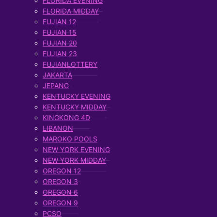
FLORIDA EVENING
FLORIDA MIDDAY
FUJIAN 12
FUJIAN 15
FUJIAN 20
FUJIAN 23
FUJIANLOTTERY
JAKARTA
JEPANG
KENTUCKY EVENING
KENTUCKY MIDDAY
KINGKONG 4D
LIBANON
MAROKO POOLS
NEW YORK EVENING
NEW YORK MIDDAY
OREGON 12
OREGON 3
OREGON 6
OREGON 9
PCSO