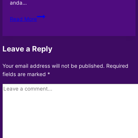
anda…
MEME4D
Read More
>
Prediksi
Togel
Leave a Reply
New
York
Your email address will not be published.
Evening
Required
fields are marked
05
*
July
2024