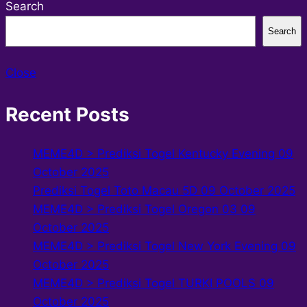
Search
Search
Close
Recent Posts
MEME4D > Prediksi Togel Kentucky Evening 09
October 2025
Prediksi Togel Toto Macau 5D 09 October 2025
MEME4D > Prediksi Togel Oregon 03 09
October 2025
MEME4D > Prediksi Togel New York Evening 09
October 2025
MEME4D > Prediksi Togel TURKI POOLS 09
October 2025