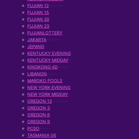
FUJIAN 12
FUJIAN 15
FUJIAN 20
FUJIAN 23
FUJIANLOTTERY
JAKARTA
JEPANG
KENTUCKY EVENING
KENTUCKY MIDDAY
KINGKONG 4D
LIBANON
MAROKO POOLS
NEW YORK EVENING
NEW YORK MIDDAY
OREGON 12
OREGON 3
OREGON 6
OREGON 9
PCSO
TASMANIA 06