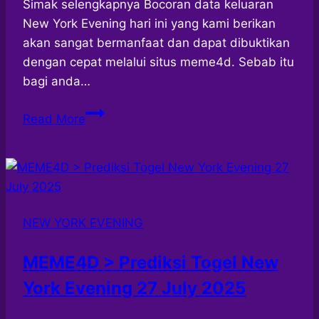
Simak selengkapnya Bocoran data keluaran
New York Evening hari ini yang kami berikan
akan sangat bermanfaat dan dapat dibuktikan
dengan cepat melalui situs meme4d. Sebab itu
bagi anda…
MEME4D
Read More
>
Prediksi
Togel
New
York
NEW YORK EVENING
Evening
06
MEME4D > Prediksi Togel New
February
York Evening 27 July 2025
2025