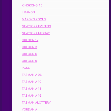
KINGKONG 4D
LIBANON
MAROKO POOLS
NEW YORK EVENING
NEW YORK MIDDAY
OREGON 12
OREGON 3
OREGON 6
OREGON 9
PCSO
TASMANIA 06
TASMANIA 10
TASMANIA 13
TASMANIA 16
TASMANIALOTTERY
YORDANIA