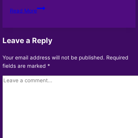
MEME4D
Read More
>
Prediksi
Togel
Leave a Reply
New
York
Your email address will not be published.
Evening
Required
fields are marked
23
*
August
2024