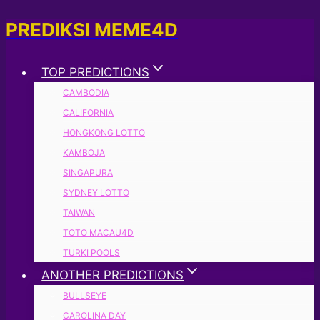
PREDIKSI MEME4D
Skip
to
content
TOP PREDICTIONS
CAMBODIA
CALIFORNIA
HONGKONG LOTTO
KAMBOJA
SINGAPURA
SYDNEY LOTTO
TAIWAN
TOTO MACAU4D
TURKI POOLS
ANOTHER PREDICTIONS
BULLSEYE
CAROLINA DAY