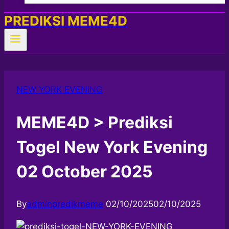
PREDIKSI MEME4D
NEW YORK EVENING
MEME4D > Prediksi
Togel New York Evening
02 October 2025
By
adminpredikmeme
02/10/2025
02/10/2025