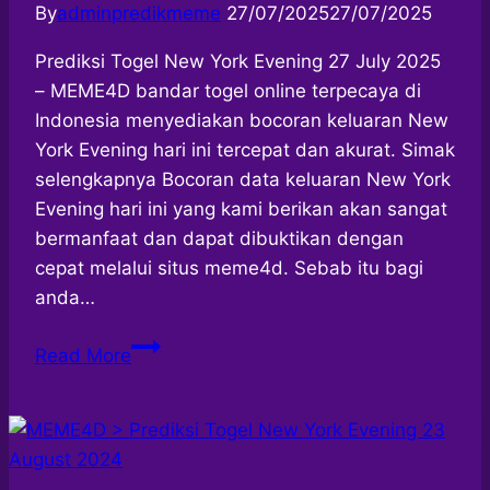
By
adminpredikmeme
27/07/2025
27/07/2025
Prediksi Togel New York Evening 27 July 2025
– MEME4D bandar togel online terpecaya di
Indonesia menyediakan bocoran keluaran New
York Evening hari ini tercepat dan akurat. Simak
selengkapnya Bocoran data keluaran New York
Evening hari ini yang kami berikan akan sangat
bermanfaat dan dapat dibuktikan dengan
cepat melalui situs meme4d. Sebab itu bagi
anda…
MEME4D
Read More
>
Prediksi
Togel
New