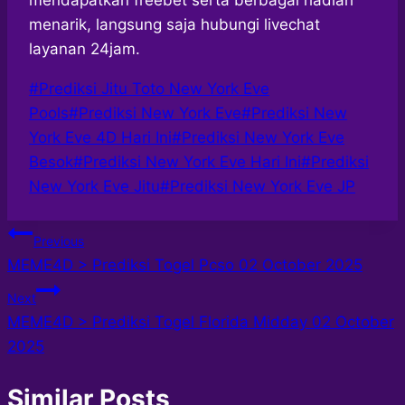
mendapatkan freebet serta berbagai hadiah
menarik, langsung saja hubungi livechat
layanan 24jam.
Post
#
Prediksi Jitu Toto New York Eve
Tags:
Pools
#
Prediksi New York Eve
#
Prediksi New
York Eve 4D Hari Ini
#
Prediksi New York Eve
Besok
#
Prediksi New York Eve Hari Ini
#
Prediksi
New York Eve Jitu
#
Prediksi New York Eve JP
Post
Previous
MEME4D > Prediksi Togel Pcso 02 October 2025
navigation
Next
MEME4D > Prediksi Togel Florida Midday 02 October
2025
Similar Posts