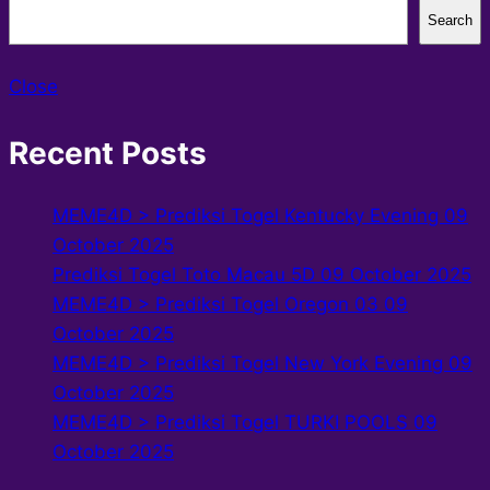
Search
Close
Recent Posts
MEME4D > Prediksi Togel Kentucky Evening 09
October 2025
Prediksi Togel Toto Macau 5D 09 October 2025
MEME4D > Prediksi Togel Oregon 03 09
October 2025
MEME4D > Prediksi Togel New York Evening 09
October 2025
MEME4D > Prediksi Togel TURKI POOLS 09
October 2025