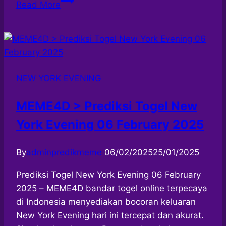
Read More
>
Prediksi
Togel
New
York
NEW YORK EVENING
Evening
20
MEME4D > Prediksi Togel New
Maret
York Evening 06 February 2025
2025
By
adminpredikmeme
06/02/2025
25/01/2025
Prediksi Togel New York Evening 06 February
2025 – MEME4D bandar togel online terpecaya
di Indonesia menyediakan bocoran keluaran
New York Evening hari ini tercepat dan akurat.