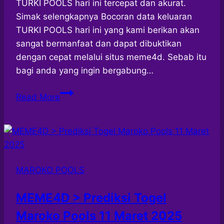
TURKI POOLS hari ini tercepat dan akurat.
Simak selengkapnya Bocoran data keluaran
TURKI POOLS hari ini yang kami berikan akan
sangat bermanfaat dan dapat dibuktikan
dengan cepat melalui situs meme4d. Sebab itu
bagi anda yang ingin bergabung…
MEME4D
Read More
>
Prediksi
Togel
TURKI
POOLS
MAROKO POOLS
06
June
MEME4D > Prediksi Togel
2025
Maroko Pools 11 Maret 2025