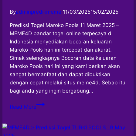
By
adminpredikmeme
11/03/2025
15/02/2025
Prediksi Togel Maroko Pools 11 Maret 2025 –
MEME4D bandar togel online terpecaya di
Indonesia menyediakan bocoran keluaran
Maroko Pools hari ini tercepat dan akurat.
Simak selengkapnya Bocoran data keluaran
Maroko Pools hari ini yang kami berikan akan
sangat bermanfaat dan dapat dibuktikan
dengan cepat melalui situs meme4d. Sebab itu
bagi anda yang ingin bergabung…
MEME4D
Read More
>
Prediksi
Togel