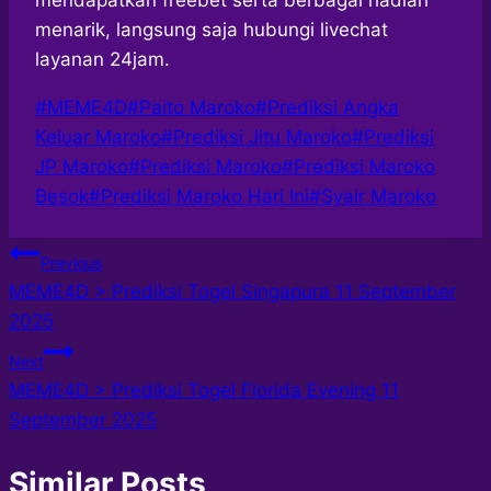
mendapatkan freebet serta berbagai hadiah
menarik, langsung saja hubungi livechat
layanan 24jam.
Post
#
MEME4D
#
Paito Maroko
#
Prediksi Angka
Tags:
Keluar Maroko
#
Prediksi Jitu Maroko
#
Prediksi
JP Maroko
#
Prediksi Maroko
#
Prediksi Maroko
Besok
#
Prediksi Maroko Hari Ini
#
Syair Maroko
Post
Previous
MEME4D > Prediksi Togel Singapura 11 September
navigation
2025
Next
MEME4D > Prediksi Togel Florida Evening 11
September 2025
Similar Posts