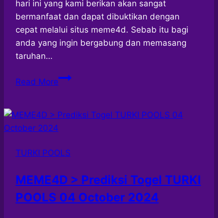
hari ini yang kami berikan akan sangat
bermanfaat dan dapat dibuktikan dengan
cepat melalui situs meme4d. Sebab itu bagi
anda yang ingin bergabung dan memasang
taruhan…
MEME4D
Read More
>
Prediksi
Togel
Jepang
05
TURKI POOLS
December
2024
MEME4D > Prediksi Togel TURKI
POOLS 04 October 2024