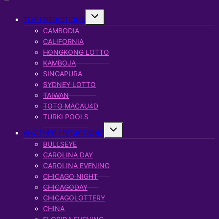
Toggle
TOP PREDICTIONS
child
menu
CAMBODIA
CALIFORNIA
HONGKONG LOTTO
KAMBOJA
SINGAPURA
SYDNEY LOTTO
TAIWAN
TOTO MACAU4D
TURKI POOLS
Toggle
ANOTHER PREDICTIONS
child
menu
BULLSEYE
CAROLINA DAY
CAROLINA EVENING
CHICAGO NIGHT
CHICAGODAY
CHICAGOLOTTERY
CHINA