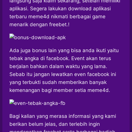
langsung saja klaim sekarang, setelah memiliki
aplikasi. Segera lakukan download aplikasi
terbaru meme4d nikmati berbagai game
menarik dengan freebet.!
Ada juga bonus lain yang bisa anda ikuti yaitu
tebak angka di facebook. Event akan terus
berjalan bahkan dalam waktu yang lama.
Sebab itu jangan lewatkan even facebook ini
yang terbukti sudah memberikan banyak
kemenangan bagi member setia meme4d.
Bagi kalian yang merasa informasi yang kami
berikan belum jelas, dan terlebih ingin