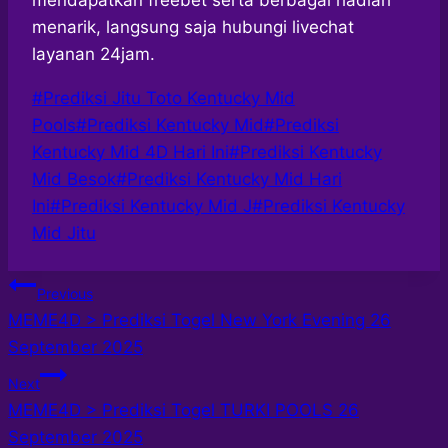
mendapatkan freebet serta berbagai hadiah
menarik, langsung saja hubungi livechat
layanan 24jam.
Post
#
Prediksi Jitu Toto Kentucky Mid
Tags:
Pools
#
Prediksi Kentucky Mid
#
Prediksi
Kentucky Mid 4D Hari Ini
#
Prediksi Kentucky
Mid Besok
#
Prediksi Kentucky Mid Hari
Ini
#
Prediksi Kentucky Mid J
#
Prediksi Kentucky
Mid Jitu
Post
Previous
MEME4D > Prediksi Togel New York Evening 26
navigation
September 2025
Next
MEME4D > Prediksi Togel TURKI POOLS 26
September 2025