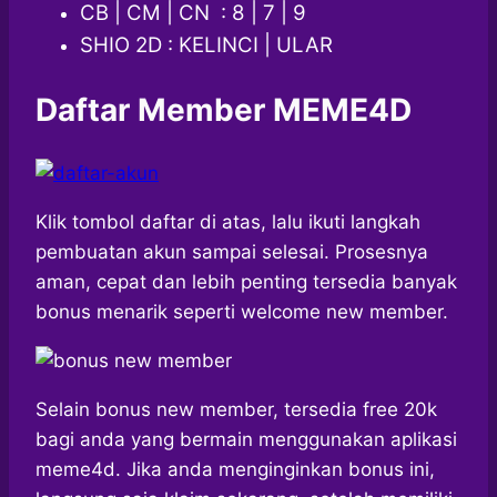
CB | CM | CN : 8 | 7 | 9
SHIO 2D : KELINCI | ULAR
Daftar Member MEME4D
Klik tombol daftar di atas, lalu ikuti langkah
pembuatan akun sampai selesai. Prosesnya
aman, cepat dan lebih penting tersedia banyak
bonus menarik seperti welcome new member.
Selain bonus new member, tersedia free 20k
bagi anda yang bermain menggunakan aplikasi
meme4d. Jika anda menginginkan bonus ini,