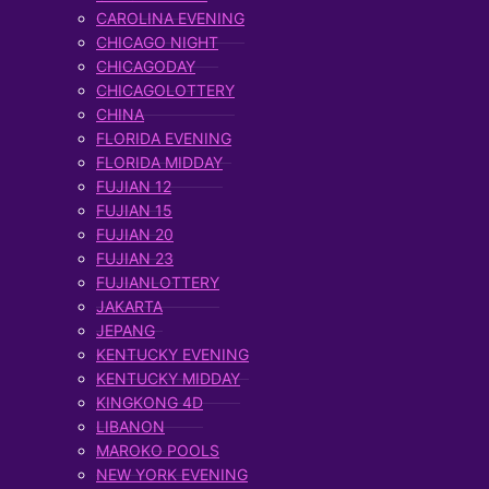
CAROLINA EVENING
CHICAGO NIGHT
CHICAGODAY
CHICAGOLOTTERY
CHINA
FLORIDA EVENING
FLORIDA MIDDAY
FUJIAN 12
FUJIAN 15
FUJIAN 20
FUJIAN 23
FUJIANLOTTERY
JAKARTA
JEPANG
KENTUCKY EVENING
KENTUCKY MIDDAY
KINGKONG 4D
LIBANON
MAROKO POOLS
NEW YORK EVENING