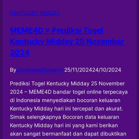
Midday
KENTUCKY MIDDAY
24
January
MEME4D > Prediksi Togel
2025
Kentucky Midday 25 November
2024
By
adminpredikmeme
25/11/2024
24/10/2024
Prediksi Togel Kentucky Midday 25 November
2024 – MEME4D bandar togel online terpecaya
di Indonesia menyediakan bocoran keluaran
Kentucky Midday hari ini tercepat dan akurat.
Simak selengkapnya Bocoran data keluaran
Kentucky Midday hari ini yang kami berikan
akan sangat bermanfaat dan dapat dibuktikan