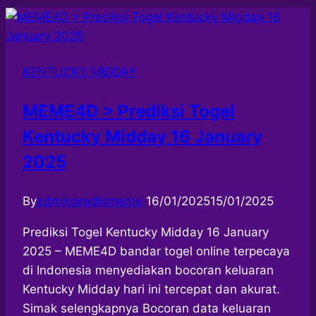
KENTUCKY MIDDAY
MEME4D > Prediksi Togel
Kentucky Midday 16 January
2025
By
adminpredikmeme
16/01/2025
15/01/2025
Prediksi Togel Kentucky Midday 16 January
2025 – MEME4D bandar togel online terpecaya
di Indonesia menyediakan bocoran keluaran
Kentucky Midday hari ini tercepat dan akurat.
Simak selengkapnya Bocoran data keluaran