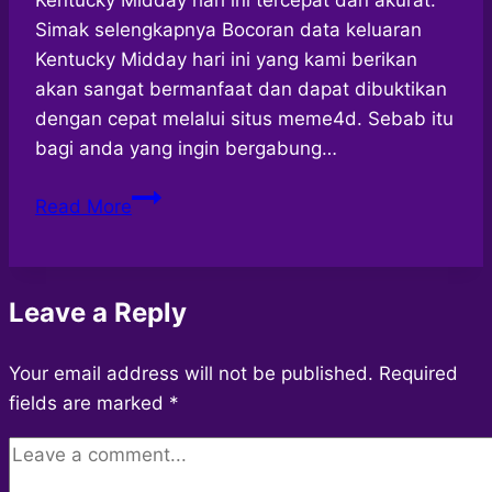
Simak selengkapnya Bocoran data keluaran
Kentucky Midday hari ini yang kami berikan
akan sangat bermanfaat dan dapat dibuktikan
dengan cepat melalui situs meme4d. Sebab itu
bagi anda yang ingin bergabung…
MEME4D
Read More
>
Prediksi
Togel
Leave a Reply
Kentucky
Midday
Your email address will not be published.
11
Required
fields are marked
December
*
2024