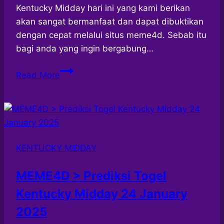
Kentucky Midday hari ini yang kami berikan
akan sangat bermanfaat dan dapat dibuktikan
dengan cepat melalui situs meme4d. Sebab itu
bagi anda yang ingin bergabung…
MEME4D
Read More
>
Prediksi
Togel
Kentucky
Midday
KENTUCKY MIDDAY
16
January
MEME4D > Prediksi Togel
2025
Kentucky Midday 24 January
2025