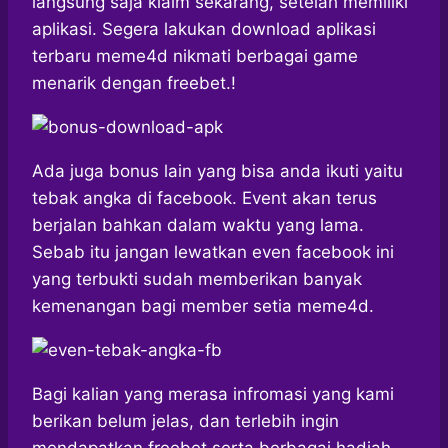
langsung saja klaim sekarang, setelah memiliki
aplikasi. Segera lakukan download aplikasi
terbaru meme4d nikmati berbagai game
menarik dengan freebet.!
Ada juga bonus lain yang bisa anda ikuti yaitu
tebak angka di facebook. Event akan terus
berjalan bahkan dalam waktu yang lama.
Sebab itu jangan lewatkan even facebook ini
yang terbukti sudah memberikan banyak
kemenangan bagi member setia meme4d.
Bagi kalian yang merasa infromasi yang kami
berikan belum jelas, dan terlebih ingin