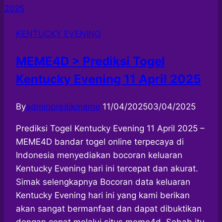
Kentucky
Evening
KENTUCKY EVENING
31
July
MEME4D > Prediksi Togel
2025
Kentucky Evening 11 April 2025
By
adminpredikmeme
11/04/2025
03/04/2025
Prediksi Togel Kentucky Evening 11 April 2025 –
MEME4D bandar togel online terpecaya di
Indonesia menyediakan bocoran keluaran
Kentucky Evening hari ini tercepat dan akurat.
Simak selengkapnya Bocoran data keluaran
Kentucky Evening hari ini yang kami berikan
akan sangat bermanfaat dan dapat dibuktikan
dengan cepat melalui situs meme4d. Sebab itu