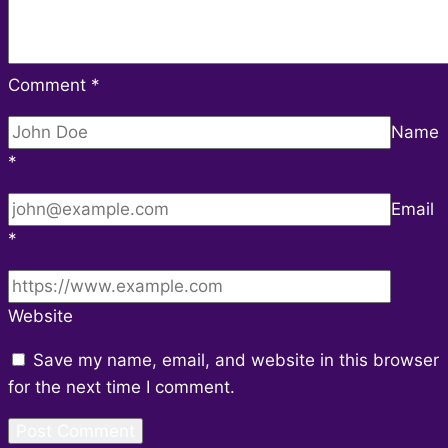
Comment
*
Name
*
Email
*
Website
Save my name, email, and website in this browser
for the next time I comment.