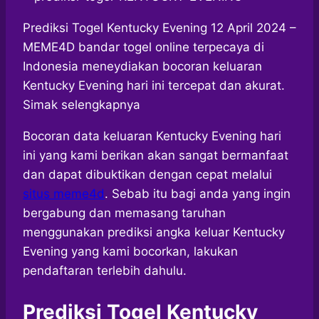
Prediksi Togel Kentucky Evening 12 April 2024 –
MEME4D bandar togel online terpecaya di
Indonesia meneydiakan bocoran keluaran
Kentucky Evening hari ini tercepat dan akurat.
Simak selengkapnya
Bocoran data keluaran Kentucky Evening hari
ini yang kami berikan akan sangat bermanfaat
dan dapat dibuktikan dengan cepat melalui
situs meme4d
. Sebab itu bagi anda yang ingin
bergabung dan memasang taruhan
menggunakan prediksi angka keluar Kentucky
Evening yang kami bocorkan, lakukan
pendaftaran terlebih dahulu.
Prediksi Togel Kentucky