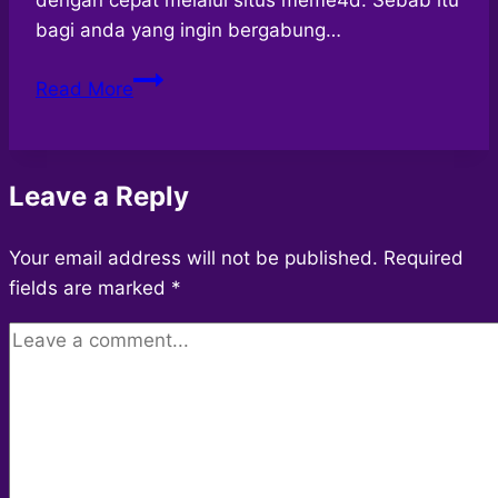
bagi anda yang ingin bergabung…
MEME4D
Read More
>
Prediksi
Togel
Leave a Reply
Kentucky
Evening
Your email address will not be published.
11
Required
fields are marked
April
*
2025