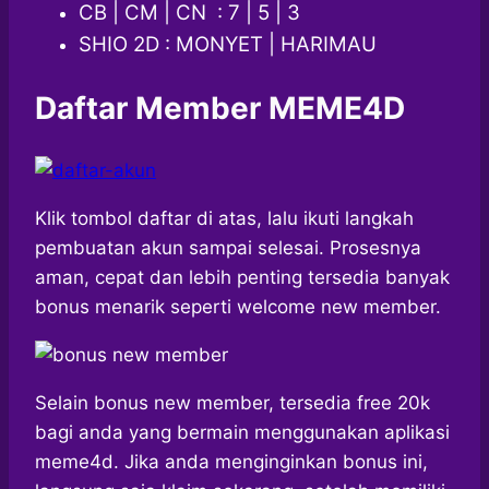
CB | CM | CN : 7 | 5 | 3
SHIO 2D : MONYET | HARIMAU
Daftar Member MEME4D
Klik tombol daftar di atas, lalu ikuti langkah
pembuatan akun sampai selesai. Prosesnya
aman, cepat dan lebih penting tersedia banyak
bonus menarik seperti welcome new member.
Selain bonus new member, tersedia free 20k
bagi anda yang bermain menggunakan aplikasi
meme4d. Jika anda menginginkan bonus ini,