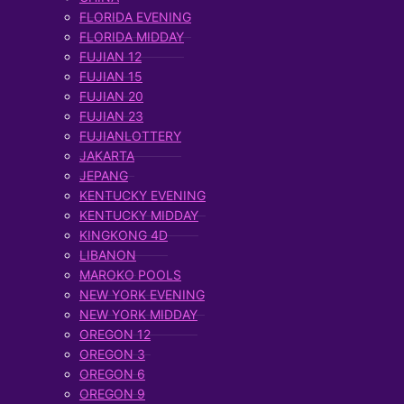
FLORIDA EVENING
FLORIDA MIDDAY
FUJIAN 12
FUJIAN 15
FUJIAN 20
FUJIAN 23
FUJIANLOTTERY
JAKARTA
JEPANG
KENTUCKY EVENING
KENTUCKY MIDDAY
KINGKONG 4D
LIBANON
MAROKO POOLS
NEW YORK EVENING
NEW YORK MIDDAY
OREGON 12
OREGON 3
OREGON 6
OREGON 9