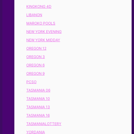
KINGKONG 4D
LIBANON
MAROKO POOLS
NEW YORK EVENING
NEW YORK MIDDAY
OREGON 12
OREGON 3
OREGON 6
OREGON 9
PCSO
TASMANIA 06
TASMANIA 10
TASMANIA 13
TASMANIA 16
TASMANIALOTTERY
YORDANIA