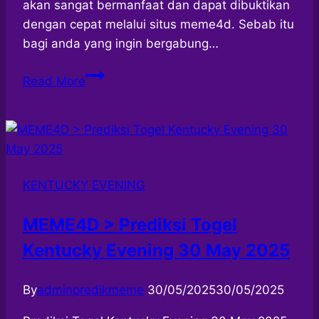
akan sangat bermanfaat dan dapat dibuktikan
dengan cepat melalui situs meme4d. Sebab itu
bagi anda yang ingin bergabung…
MEME4D
Read More
>
Prediksi
Togel
Kentucky
Evening
KENTUCKY EVENING
13
May
MEME4D > Prediksi Togel
2025
Kentucky Evening 30 May 2025
By
adminpredikmeme
30/05/2025
30/05/2025