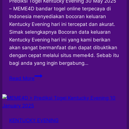
Prediksi Togel Kentucky Evening 30 May 2025
– MEME4D bandar togel online terpecaya di
Indonesia menyediakan bocoran keluaran
Kentucky Evening hari ini tercepat dan akurat.
Simak selengkapnya Bocoran data keluaran
Kentucky Evening hari ini yang kami berikan
akan sangat bermanfaat dan dapat dibuktikan
dengan cepat melalui situs meme4d. Sebab itu
bagi anda yang ingin bergabung…
MEME4D
Read More
>
Prediksi
Togel
Kentucky
Evening
KENTUCKY EVENING
30