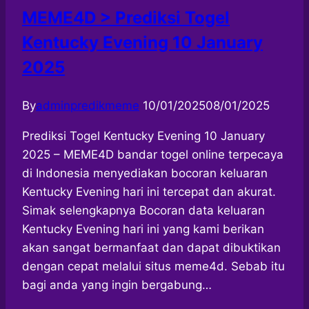
May
MEME4D > Prediksi Togel
2025
Kentucky Evening 10 January
2025
By
adminpredikmeme
10/01/2025
08/01/2025
Prediksi Togel Kentucky Evening 10 January
2025 – MEME4D bandar togel online terpecaya
di Indonesia menyediakan bocoran keluaran
Kentucky Evening hari ini tercepat dan akurat.
Simak selengkapnya Bocoran data keluaran
Kentucky Evening hari ini yang kami berikan
akan sangat bermanfaat dan dapat dibuktikan
dengan cepat melalui situs meme4d. Sebab itu
bagi anda yang ingin bergabung…