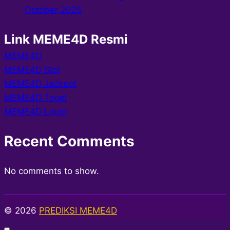
October 2025
Link MEME4D Resmi
MEME4D
MEME4D Slot
MEME4D Jackpot
MEME4D Togel
MEME4D Login
Recent Comments
No comments to show.
© 2026
PREDIKSI MEME4D