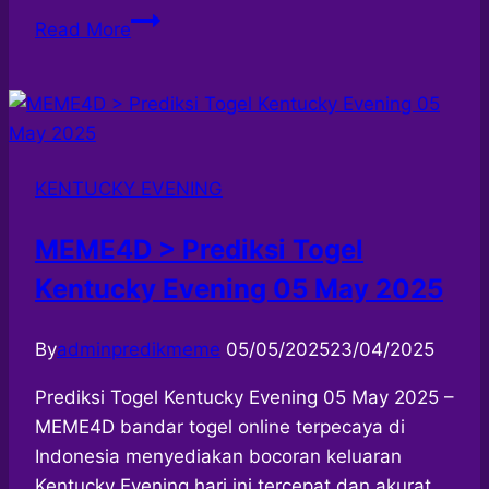
MEME4D
Read More
>
Prediksi
Togel
Kentucky
Evening
KENTUCKY EVENING
28
June
MEME4D > Prediksi Togel
2024
Kentucky Evening 05 May 2025
By
adminpredikmeme
05/05/2025
23/04/2025
Prediksi Togel Kentucky Evening 05 May 2025 –
MEME4D bandar togel online terpecaya di
Indonesia menyediakan bocoran keluaran
Kentucky Evening hari ini tercepat dan akurat.