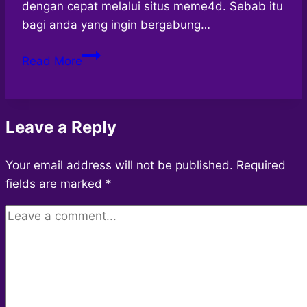
dengan cepat melalui situs meme4d. Sebab itu
bagi anda yang ingin bergabung…
MEME4D
Read More
>
Prediksi
Togel
Leave a Reply
Kentucky
Evening
Your email address will not be published.
15
Required
fields are marked
May
*
2025