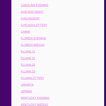
CAROLINA EVENING
CHICAGO NIGHT
CHICAGODAY
CHICAGOLOTTERY
CHINA
FLORIDA EVENING
FLORIDA MIDDAY
FUJIAN 12
FUJIAN 15
FUJIAN 20
FUJIAN 23
FUJIANLOTTERY
JAKARTA
JEPANG
KENTUCKY EVENING
KENTUCKY MIDDAY