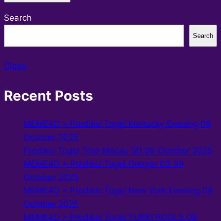
Search
Search
Close
Recent Posts
MEME4D > Prediksi Togel Kentucky Evening 09
October 2025
Prediksi Togel Toto Macau 5D 09 October 2025
MEME4D > Prediksi Togel Oregon 03 09
October 2025
MEME4D > Prediksi Togel New York Evening 09
October 2025
MEME4D > Prediksi Togel TURKI POOLS 09