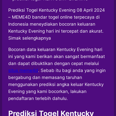
Prediksi Togel Kentucky Evening 08 April 2024
– MEME4D bandar togel online terpecaya di
Indonesia meneydiakan bocoran keluaran
Kentucky Evening hari ini tercepat dan akurat.
Simak selengkapnya
Bocoran data keluaran Kentucky Evening hari
ini yang kami berikan akan sangat bermanfaat
dan dapat dibuktikan dengan cepat melalui
situs meme4d
. Sebab itu bagi anda yang ingin
bergabung dan memasang taruhan
menggunakan prediksi angka keluar Kentucky
Evening yang kami bocorkan, lakukan
pendaftaran terlebih dahulu.
Prediksi Togel Kentucky