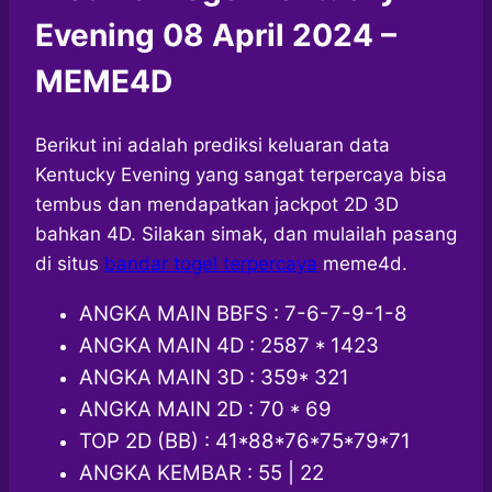
Evening 08 April 2024 –
MEME4D
Berikut ini adalah prediksi keluaran data
Kentucky Evening yang sangat terpercaya bisa
tembus dan mendapatkan jackpot 2D 3D
bahkan 4D. Silakan simak, dan mulailah pasang
di situs
bandar togel terpercaya
meme4d.
ANGKA MAIN BBFS : 7-6-7-9-1-8
ANGKA MAIN 4D : 2587 * 1423
ANGKA MAIN 3D : 359* 321
ANGKA MAIN 2D : 70 * 69
TOP 2D (BB) : 41*88*76*75*79*71
ANGKA KEMBAR : 55 | 22