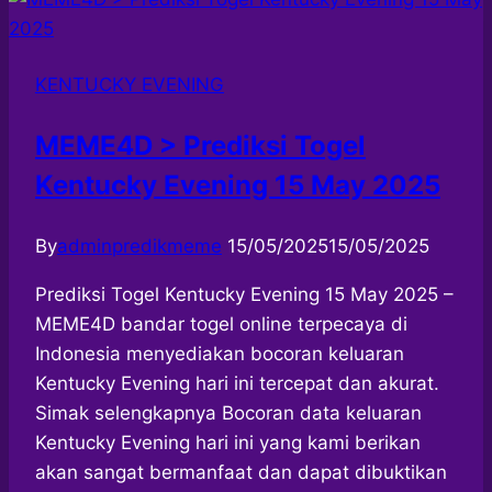
Togel
Kentucky
Evening
KENTUCKY EVENING
29
December
MEME4D > Prediksi Togel
2024
Kentucky Evening 15 May 2025
By
adminpredikmeme
15/05/2025
15/05/2025
Prediksi Togel Kentucky Evening 15 May 2025 –
MEME4D bandar togel online terpecaya di
Indonesia menyediakan bocoran keluaran
Kentucky Evening hari ini tercepat dan akurat.
Simak selengkapnya Bocoran data keluaran
Kentucky Evening hari ini yang kami berikan
akan sangat bermanfaat dan dapat dibuktikan