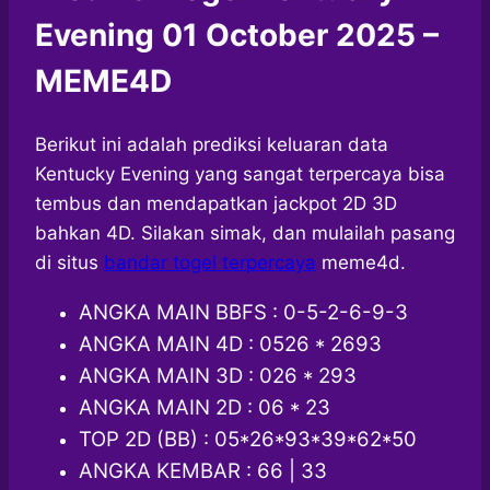
Evening 01 October 2025 –
MEME4D
Berikut ini adalah prediksi keluaran data
Kentucky Evening yang sangat terpercaya bisa
tembus dan mendapatkan jackpot 2D 3D
bahkan 4D. Silakan simak, dan mulailah pasang
di situs
bandar togel terpercaya
meme4d.
ANGKA MAIN BBFS : 0-5-2-6-9-3
ANGKA MAIN 4D : 0526 * 2693
ANGKA MAIN 3D : 026 * 293
ANGKA MAIN 2D : 06 * 23
TOP 2D (BB) : 05*26*93*39*62*50
ANGKA KEMBAR : 66 | 33