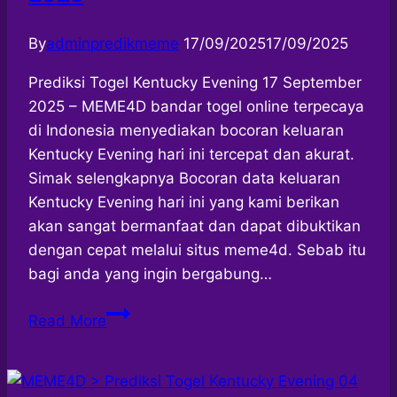
By
adminpredikmeme
17/09/2025
17/09/2025
Prediksi Togel Kentucky Evening 17 September
2025 – MEME4D bandar togel online terpecaya
di Indonesia menyediakan bocoran keluaran
Kentucky Evening hari ini tercepat dan akurat.
Simak selengkapnya Bocoran data keluaran
Kentucky Evening hari ini yang kami berikan
akan sangat bermanfaat dan dapat dibuktikan
dengan cepat melalui situs meme4d. Sebab itu
bagi anda yang ingin bergabung…
MEME4D
Read More
>
Prediksi
Togel