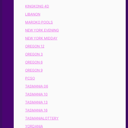
KINGKONG 4D
LIBANON
MAROKO POOLS
NEW YORK EVENING
NEW YORK MIDDAY
OREGON 12
OREGON 3
OREGON 6
OREGON 9
PCSO
TASMANIA 06
TASMANIA 10
TASMANIA 13
TASMANIA 16
TASMANIALOTTERY
YORDANIA