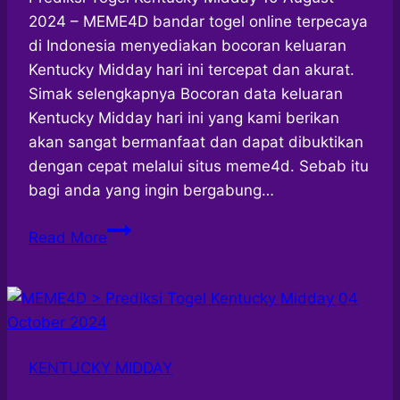
2024 – MEME4D bandar togel online terpecaya
di Indonesia menyediakan bocoran keluaran
Kentucky Midday hari ini tercepat dan akurat.
Simak selengkapnya Bocoran data keluaran
Kentucky Midday hari ini yang kami berikan
akan sangat bermanfaat dan dapat dibuktikan
dengan cepat melalui situs meme4d. Sebab itu
bagi anda yang ingin bergabung…
MEME4D
Read More
>
Prediksi
Togel
Kentucky
Midday
KENTUCKY MIDDAY
10
August