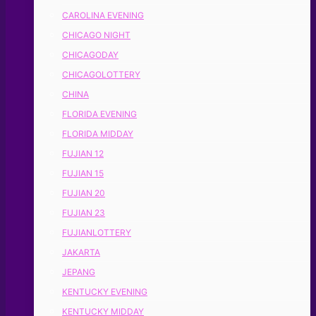
CAROLINA EVENING
CHICAGO NIGHT
CHICAGODAY
CHICAGOLOTTERY
CHINA
FLORIDA EVENING
FLORIDA MIDDAY
FUJIAN 12
FUJIAN 15
FUJIAN 20
FUJIAN 23
FUJIANLOTTERY
JAKARTA
JEPANG
KENTUCKY EVENING
KENTUCKY MIDDAY