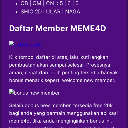
CB | CM | CN : 5 | 6 | 3
SHIO 2D : ULAR | NAGA
Daftar Member MEME4D
Klik tombol daftar di atas, lalu ikuti langkah
pembuatan akun sampai selesai. Prosesnya
aman, cepat dan lebih penting tersedia banyak
bonus menarik seperti welcome new member.
Selain bonus new member, tersedia free 20k
bagi anda yang bermain menggunakan aplikasi
meme4d. Jika anda menginginkan bonus ini,