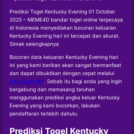
Prediksi Togel Kentucky Evening 01 October
2025 – MEME4D bandar togel online terpecaya
di Indonesia menyediakan bocoran keluaran
Kentucky Evening hari ini tercepat dan akurat.
Simak selengkapnya
Bocoran data keluaran Kentucky Evening hari
ini yang kami berikan akan sangat bermanfaat
dan dapat dibuktikan dengan cepat melalui
situs meme4d
. Sebab itu bagi anda yang ingin
bergabung dan memasang taruhan
menggunakan prediksi angka keluar Kentucky
Evening yang kami bocorkan, lakukan
pendaftaran terlebih dahulu.
Prediksi Togel Kentucky