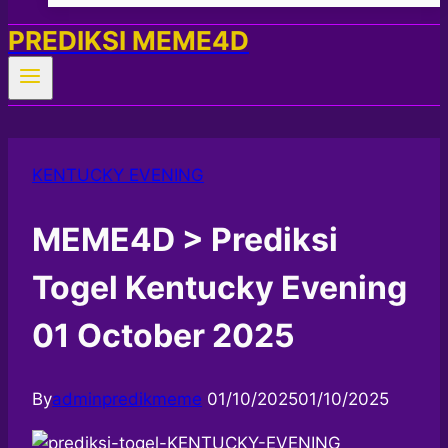
PREDIKSI MEME4D
KENTUCKY EVENING
MEME4D > Prediksi
Togel Kentucky Evening
01 October 2025
By
adminpredikmeme
01/10/2025
01/10/2025