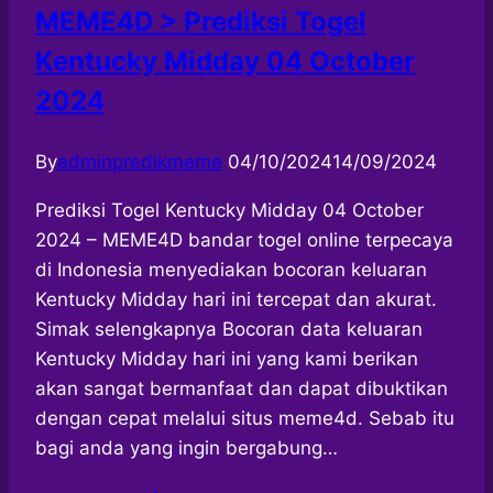
MEME4D > Prediksi Togel
2024
Kentucky Midday 04 October
2024
By
adminpredikmeme
04/10/2024
14/09/2024
Prediksi Togel Kentucky Midday 04 October
2024 – MEME4D bandar togel online terpecaya
di Indonesia menyediakan bocoran keluaran
Kentucky Midday hari ini tercepat dan akurat.
Simak selengkapnya Bocoran data keluaran
Kentucky Midday hari ini yang kami berikan
akan sangat bermanfaat dan dapat dibuktikan
dengan cepat melalui situs meme4d. Sebab itu
bagi anda yang ingin bergabung…