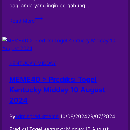
bagi anda yang ingin bergabung…
MEME4D
Read More
>
Prediksi
Togel
Kentucky
Evening
KENTUCKY MIDDAY
04
June
MEME4D > Prediksi Togel
2025
Kentucky Midday 10 August
2024
By
adminpredikmeme
10/08/2024
29/07/2024
Prediksi Togel Kentucky Midday 10 August