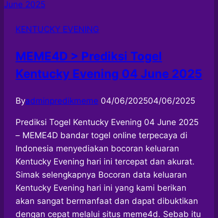
Kentucky
Evening
KENTUCKY EVENING
17
September
MEME4D > Prediksi Togel
2025
Kentucky Evening 04 June 2025
By
adminpredikmeme
04/06/2025
04/06/2025
Prediksi Togel Kentucky Evening 04 June 2025
– MEME4D bandar togel online terpecaya di
Indonesia menyediakan bocoran keluaran
Kentucky Evening hari ini tercepat dan akurat.
Simak selengkapnya Bocoran data keluaran
Kentucky Evening hari ini yang kami berikan
akan sangat bermanfaat dan dapat dibuktikan
dengan cepat melalui situs meme4d. Sebab itu