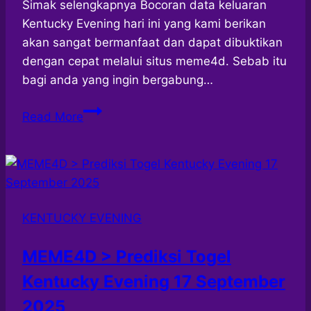
Simak selengkapnya Bocoran data keluaran
Kentucky Evening hari ini yang kami berikan
akan sangat bermanfaat dan dapat dibuktikan
dengan cepat melalui situs meme4d. Sebab itu
bagi anda yang ingin bergabung…
MEME4D
Read More
>
Prediksi
Togel
Kentucky
Evening
KENTUCKY EVENING
13
June
MEME4D > Prediksi Togel
2025
Kentucky Evening 17 September
2025