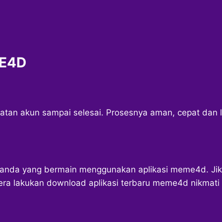
ME4D
mbuatan akun sampai selesai. Prosesnya aman, cepat dan
i anda yang bermain menggunakan aplikasi meme4d. Jik
Segera lakukan download aplikasi terbaru meme4d nikmat