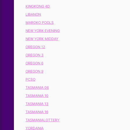
KINGKONG 4D
LIBANON
MAROKO POOLS
NEW YORK EVENING
NEW YORK MIDDAY
OREGON 12
OREGON 3
OREGON 6
OREGON 9
PCSO
TASMANIA 06
TASMANIA 10
TASMANIA 13
TASMANIA 16
TASMANIALOTTERY
YORDANIA