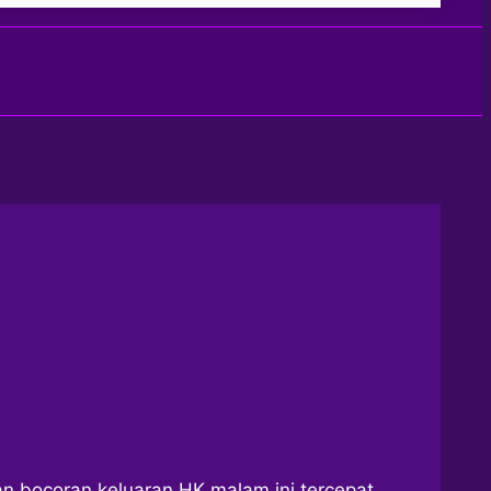
n bocoran keluaran HK malam ini tercepat