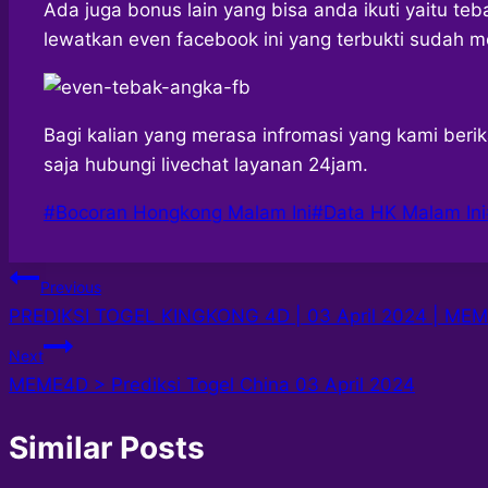
Ada juga bonus lain yang bisa anda ikuti yaitu t
lewatkan even facebook ini yang terbukti suda
Bagi kalian yang merasa infromasi yang kami berik
saja hubungi livechat layanan 24jam.
Post
#
Bocoran Hongkong Malam Ini
#
Data HK Malam Ini
Tags:
Post
Previous
PREDIKSI TOGEL KINGKONG 4D | 03 April 2024 | ME
navigation
Next
MEME4D > Prediksi Togel China 03 April 2024
Similar Posts