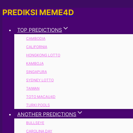
PREDIKSI MEME4D
Skip
to
content
TOP PREDICTIONS
CAMBODIA
CALIFORNIA
HONGKONG LOTTO
KAMBOJA
SINGAPURA
SYDNEY LOTTO
TAIWAN
TOTO MACAU4D
TURKI POOLS
ANOTHER PREDICTIONS
BULLSEYE
CAROLINA DAY