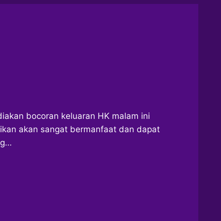
diakan bocoran keluaran HK malam ini
rikan akan sangat bermanfaat dan dapat
ng…