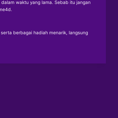
an dalam waktu yang lama. Sebab itu jangan
eme4d.
t serta berbagai hadiah menarik, langsung