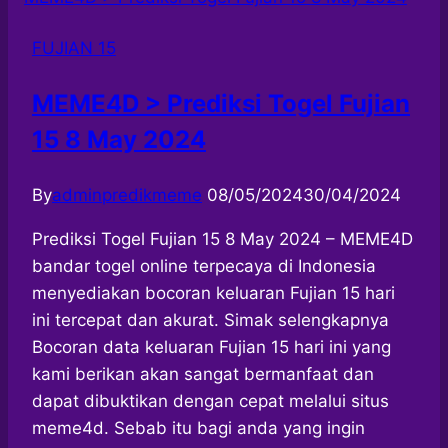
FUJIAN 15
MEME4D > Prediksi Togel Fujian
15 8 May 2024
By
adminpredikmeme
08/05/2024
30/04/2024
Prediksi Togel Fujian 15 8 May 2024 – MEME4D
bandar togel online terpecaya di Indonesia
menyediakan bocoran keluaran Fujian 15 hari
ini tercepat dan akurat. Simak selengkapnya
Bocoran data keluaran Fujian 15 hari ini yang
kami berikan akan sangat bermanfaat dan
dapat dibuktikan dengan cepat melalui situs
meme4d. Sebab itu bagi anda yang ingin