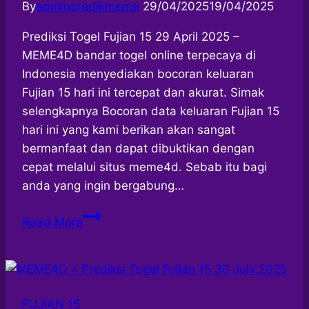
By
adminpredikmeme
29/04/2025
19/04/2025
Prediksi Togel Fujian 15 29 April 2025 –
MEME4D bandar togel online terpecaya di
Indonesia menyediakan bocoran keluaran
Fujian 15 hari ini tercepat dan akurat. Simak
selengkapnya Bocoran data keluaran Fujian 15
hari ini yang kami berikan akan sangat
bermanfaat dan dapat dibuktikan dengan
cepat melalui situs meme4d. Sebab itu bagi
anda yang ingin bergabung…
MEME4D
Read More
>
Prediksi
Togel
Fujian
FUJIAN 15
15