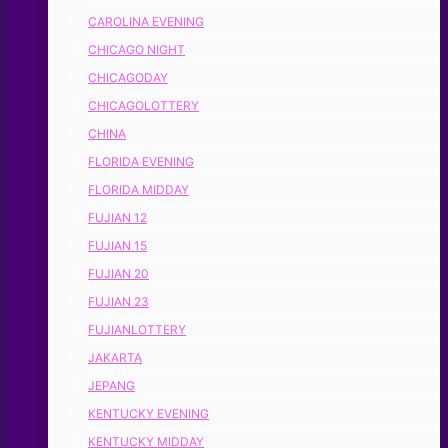
CAROLINA EVENING
CHICAGO NIGHT
CHICAGODAY
CHICAGOLOTTERY
CHINA
FLORIDA EVENING
FLORIDA MIDDAY
FUJIAN 12
FUJIAN 15
FUJIAN 20
FUJIAN 23
FUJIANLOTTERY
JAKARTA
JEPANG
KENTUCKY EVENING
KENTUCKY MIDDAY