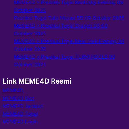
MEME4D > Prediksi Togel Kentucky Evening 09
October 2025
Prediksi Togel Toto Macau 5D 09 October 2025
MEME4D > Prediksi Togel Oregon 03 09
October 2025
MEME4D > Prediksi Togel New York Evening 09
October 2025
MEME4D > Prediksi Togel TURKI POOLS 09
October 2025
Link MEME4D Resmi
MEME4D
MEME4D Slot
MEME4D Jackpot
MEME4D Togel
MEME4D Login