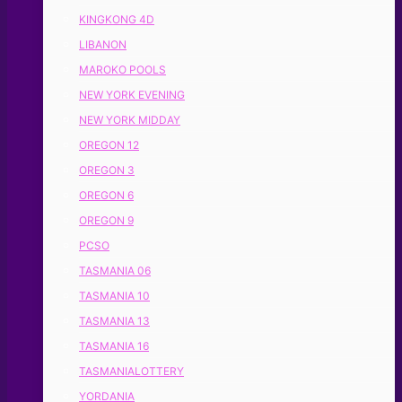
KINGKONG 4D
LIBANON
MAROKO POOLS
NEW YORK EVENING
NEW YORK MIDDAY
OREGON 12
OREGON 3
OREGON 6
OREGON 9
PCSO
TASMANIA 06
TASMANIA 10
TASMANIA 13
TASMANIA 16
TASMANIALOTTERY
YORDANIA