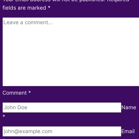
fields are marked
September
*
2025
Comment
*
Name
*
Email