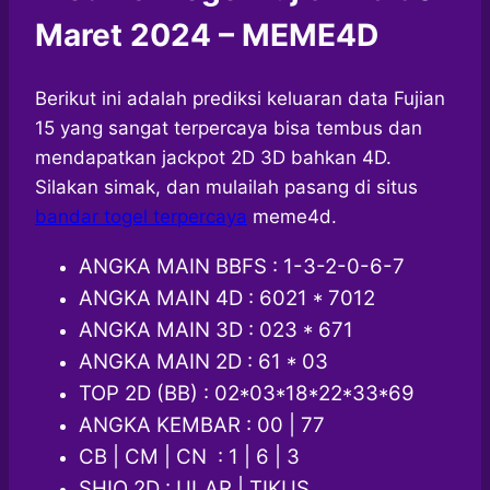
Maret 2024 – MEME4D
Berikut ini adalah prediksi keluaran data Fujian
15 yang sangat terpercaya bisa tembus dan
mendapatkan jackpot 2D 3D bahkan 4D.
Silakan simak, dan mulailah pasang di situs
bandar togel terpercaya
meme4d.
ANGKA MAIN BBFS : 1-3-2-0-6-7
ANGKA MAIN 4D : 6021 * 7012
ANGKA MAIN 3D : 023 * 671
ANGKA MAIN 2D : 61 * 03
TOP 2D (BB) : 02*03*18*22*33*69
ANGKA KEMBAR : 00 | 77
CB | CM | CN : 1 | 6 | 3
SHIO 2D : ULAR | TIKUS