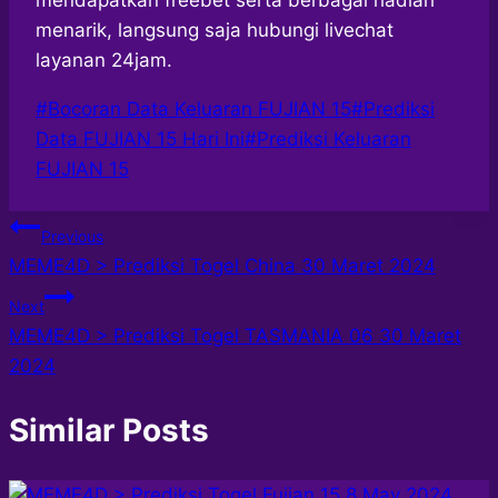
mendapatkan freebet serta berbagai hadiah
menarik, langsung saja hubungi livechat
layanan 24jam.
Post
#
Bocoran Data Keluaran FUJIAN 15
#
Prediksi
Tags:
Data FUJIAN 15 Hari Ini
#
Prediksi Keluaran
FUJIAN 15
Post
Previous
MEME4D > Prediksi Togel China 30 Maret 2024
navigation
Next
MEME4D > Prediksi Togel TASMANIA 06 30 Maret
2024
Similar Posts