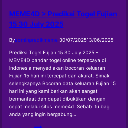
29
MEME4D > Prediksi Togel Fujian
April
15 30 July 2025
2025
By
adminpredikmeme
30/07/2025
13/06/2025
Prediksi Togel Fujian 15 30 July 2025 –
MEME4D bandar togel online terpecaya di
Indonesia menyediakan bocoran keluaran
Fujian 15 hari ini tercepat dan akurat. Simak
selengkapnya Bocoran data keluaran Fujian 15
hari ini yang kami berikan akan sangat
bermanfaat dan dapat dibuktikan dengan
cepat melalui situs meme4d. Sebab itu bagi
anda yang ingin bergabung…
MEME4D