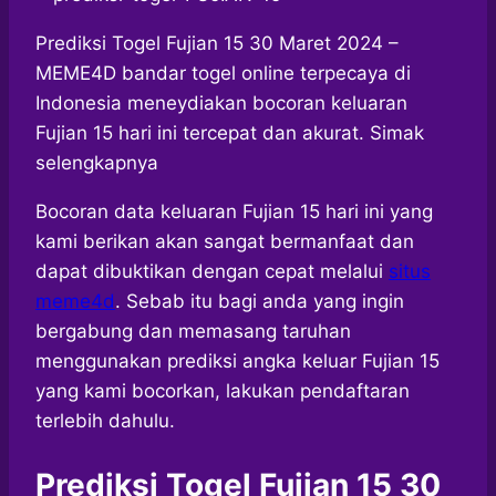
Prediksi Togel Fujian 15 30 Maret 2024 –
MEME4D bandar togel online terpecaya di
Indonesia meneydiakan bocoran keluaran
Fujian 15 hari ini tercepat dan akurat. Simak
selengkapnya
Bocoran data keluaran Fujian 15 hari ini yang
kami berikan akan sangat bermanfaat dan
dapat dibuktikan dengan cepat melalui
situs
meme4d
. Sebab itu bagi anda yang ingin
bergabung dan memasang taruhan
menggunakan prediksi angka keluar Fujian 15
yang kami bocorkan, lakukan pendaftaran
terlebih dahulu.
Prediksi Togel Fujian 15 30