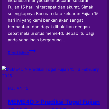
Indonesia menyediakan bocoran keluaran
Fujian 15 hari ini tercepat dan akurat. Simak
selengkapnya Bocoran data keluaran Fujian 15
hari ini yang kami berikan akan sangat
bermanfaat dan dapat dibuktikan dengan
cepat melalui situs meme4d. Sebab itu bagi
anda yang ingin bergabung…
MEME4D
Read More
>
Prediksi
Togel
Fujian
15
FUJIAN 15
17
August
MEME4D > Prediksi Togel Fujian
2025