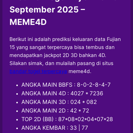
September 2025 –
MEME4D
Berikut ini adalah prediksi keluaran data Fujian
15 yang sangat terpercaya bisa tembus dan
mendapatkan jackpot 2D 3D bahkan 4D.
Silakan simak, dan mulailah pasang di situs
bandar togel terpercaya
meme4d.
ANGKA MAIN BBFS : 8-0-2-8-4-7
ANGKA MAIN 4D : 4027 * 7236
ANGKA MAIN 3D : 024 * 082
ANGKA MAIN 2D : 42 * 72
TOP 2D (BB) : 87*08*02*04*07*28
ANGKA KEMBAR : 33 | 77