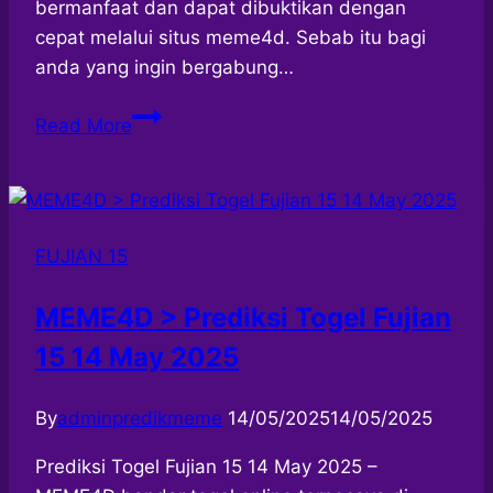
bermanfaat dan dapat dibuktikan dengan
cepat melalui situs meme4d. Sebab itu bagi
anda yang ingin bergabung…
MEME4D
Read More
>
Prediksi
Togel
Fujian
FUJIAN 15
15
07
MEME4D > Prediksi Togel Fujian
February
15 14 May 2025
2025
By
adminpredikmeme
14/05/2025
14/05/2025
Prediksi Togel Fujian 15 14 May 2025 –