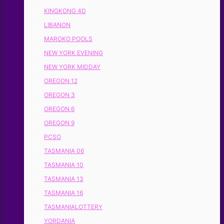
KINGKONG 4D
LIBANON
MAROKO POOLS
NEW YORK EVENING
NEW YORK MIDDAY
OREGON 12
OREGON 3
OREGON 6
OREGON 9
PCSO
TASMANIA 06
TASMANIA 10
TASMANIA 13
TASMANIA 16
TASMANIALOTTERY
YORDANIA