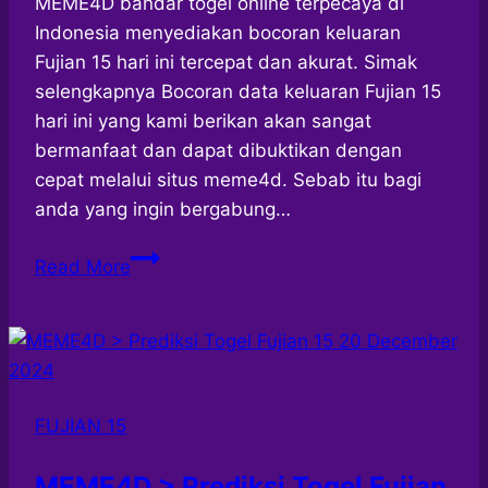
MEME4D bandar togel online terpecaya di
Indonesia menyediakan bocoran keluaran
Fujian 15 hari ini tercepat dan akurat. Simak
selengkapnya Bocoran data keluaran Fujian 15
hari ini yang kami berikan akan sangat
bermanfaat dan dapat dibuktikan dengan
cepat melalui situs meme4d. Sebab itu bagi
anda yang ingin bergabung…
MEME4D
Read More
>
Prediksi
Togel
Fujian
15
FUJIAN 15
14
May
MEME4D > Prediksi Togel Fujian