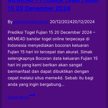
2025
15 20 December 2024
By
adminpredikmeme
20/12/2024
20/12/2024
Prediksi Togel Fujian 15 20 December 2024 –
MEME4D bandar togel online terpecaya di
Indonesia menyediakan bocoran keluaran
Fujian 15 hari ini tercepat dan akurat. Simak
selengkapnya Bocoran data keluaran Fujian 15
hari ini yang kami berikan akan sangat
bermanfaat dan dapat dibuktikan dengan
cepat melalui situs meme4d. Sebab itu bagi
anda yang ingin bergabung…
MEME4D
Read More
>
Prediksi