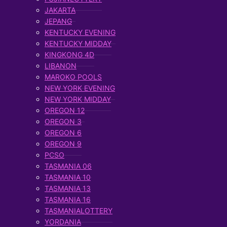
JAKARTA
JEPANG
KENTUCKY EVENING
KENTUCKY MIDDAY
KINGKONG 4D
LIBANON
MAROKO POOLS
NEW YORK EVENING
NEW YORK MIDDAY
OREGON 12
OREGON 3
OREGON 6
OREGON 9
PCSO
TASMANIA 06
TASMANIA 10
TASMANIA 13
TASMANIA 16
TASMANIALOTTERY
YORDANIA