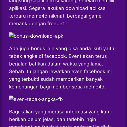
langsung saja klaim sekarang, setelah memiliki
aplikasi. Segera lakukan download aplikasi
terbaru meme4d nikmati berbagai game
menarik dengan freebet.!
Ada juga bonus lain yang bisa anda ikuti yaitu
tebak angka di facebook. Event akan terus
berjalan bahkan dalam waktu yang lama.
Sebab itu jangan lewatkan even facebook ini
yang terbukti sudah memberikan banyak
kemenangan bagi member setia meme4d.
Bagi kalian yang merasa informasi yang kami
berikan belum jelas, dan terlebih ingin